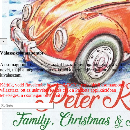
×
Válassz csomagpontot
A csomagpont kiválasztásához írd be az irányítószámot vagy a város
nevét, majd a megjelenő címek közül a megfelelőre kattintva tudod azt
kiválasztani.
Kérjük, vedd figyelembe hogy ha Z-BOX megjelölésű csomagpontot
választasz, ott az utánvétes fizetés csak a Packeta applikációban
lehetséges, a csomagautomatánál nem!