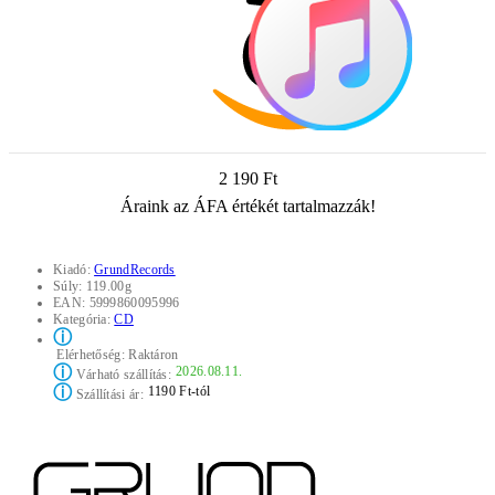
2 190 Ft
Áraink az ÁFA értékét tartalmazzák!
Kiadó:
GrundRecords
Súly:
119.00g
EAN:
5999860095996
Kategória:
CD
ⓘ
Elérhetőség:
Raktáron
ⓘ
2026.08.11.
Várható szállítás:
ⓘ
1190 Ft-tól
Szállítási ár: