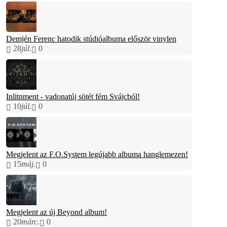
Demjén Ferenc hatodik stúdióalbuma először vinylen
28
júl.
0
Inlitnment - vadonatúj sötét fém Svájcból!
10
júl.
0
Megjelent az F.O.System legújabb albuma hanglemezen!
15
máj.
0
Megjelent az új Beyond album!
20
márc.
0