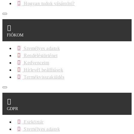
Hogyan tudok vásárolni?
FIÓKOM
Személyes adatok
Rendeléstörténet
Kedvenceim
Hírlevél beállítások
Termékvisszaküldés
GDPR
Eszköztár
Személyes adatok