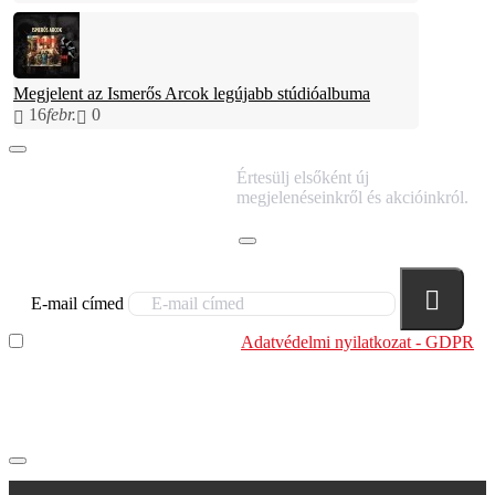
Megjelent az Ismerős Arcok legújabb stúdióalbuma
16
febr.
0
IRATKOZZ FEL
Értesülj elsőként új
HÍRLEVELÜNKRE!
megjelenéseinkről és akcióinkról.
E-mail címed
Elolvastam és megértettem az
Adatvédelmi nyilatkozat - GDPR
szabályzatban leírtakat. Tudomásul veszem, hogy a
regisztrációkor megadott adataim egy részét anonimizált
formában a cég marketing célokra felhasználja.