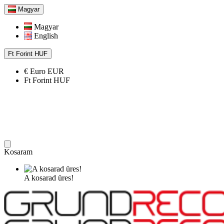
Magyar
Magyar
English
Ft
Forint
HUF
€
Euro
EUR
Ft
Forint
HUF
Kosaram
A kosarad üres!