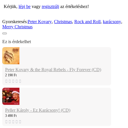
Kérjük,
lépj be
vagy
regisztrálj
az értékeléshez!
Gyorskeresés:
Peter Kovary
,
Christmas
,
Rock and Roll
,
karácsony
,
Merry Christmas
Ez is érdekelhet
Peter Kovary & the Royal Rebels - Fly Forever (CD)
2 190 Ft
Peller Károly - Ez Karácsony! (CD)
3 490 Ft