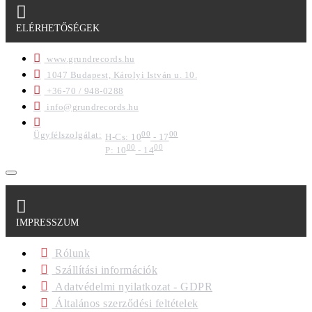
ELÉRHETŐSÉGEK
www.grundrecords.hu
1047 Budapest, Károlyi István u. 10.
+36-70 / 948-0288
info@grundrecords.hu
Ügyfélszolgálat:
00
00
H-Cs: 10
- 17
00
00
P: 10
- 14
IMPRESSZUM
Rólunk
Szállítási információk
Adatvédelmi nyilatkozat - GDPR
Általános szerződési feltételek