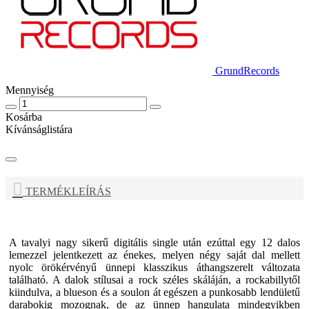
GrundRecords
Mennyiség
Kosárba
Kívánságlistára
TERMÉKLEÍRÁS
A tavalyi nagy sikerű digitális single után ezúttal egy 12 dalos
lemezzel jelentkezett az énekes, melyen négy saját dal mellett
nyolc örökérvényű ünnepi klasszikus áthangszerelt változata
található. A dalok stílusai a rock széles skáláján, a rockabillytől
kiindulva, a blueson és a soulon át egészen a punkosabb lendületű
darabokig mozognak, de az ünnep hangulata mindegyikben