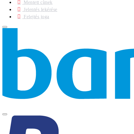
Mentett címek
Jelentés lekérése
Felejtés joga