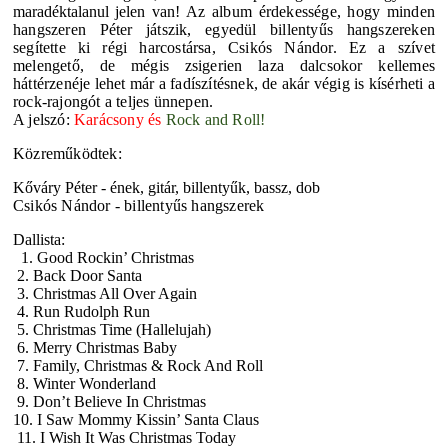
maradéktalanul jelen van!
Az album érdekessége, hogy minden
hangszeren Péter játszik, egyedül billentyűs hangszereken
segítette ki régi harcostársa, Csikós Nándor. Ez a szívet
melengető, de mégis zsigerien laza dalcsokor kellemes
háttérzenéje lehet már a fadíszítésnek, de akár végig is kísérheti a
rock-rajongót a teljes ünnepen.
A jelszó:
Karácsony és
Rock and Roll!
Közreműködtek:
Kőváry Péter - ének, gitár, billentyűk, bassz, dob
Csikós Nándor - billentyűs hangszerek
Dallista:
1. Good Rockin’ Christmas
2. Back Door Santa
3. Christmas All Over Again
4. Run Rudolph Run
5. Christmas Time (Hallelujah)
6. Merry Christmas Baby
7. Family, Christmas & Rock And Roll
8. Winter Wonderland
9. Don’t Believe In Christmas
10. I Saw Mommy Kissin’ Santa Claus
11. I Wish It Was Christmas Today