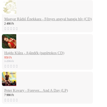
Magyar Rádió Énekkara - Fényes angyal hangja hív (CD)
2 490 Ft
Hajdu Klára - Ajándék (papírtokos CD)
950 Ft
1 290 Ft
Peter Kovary - Forever... And A Day (LP)
7 990 Ft