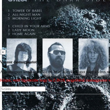
×
Válassz csomagpontot
A csomagpont kiválasztásához írd be az irányítószámot vagy a város nev
Kérjük, vedd figyelembe hogy ha Z-BOX megjelölésű csomagpontot vála