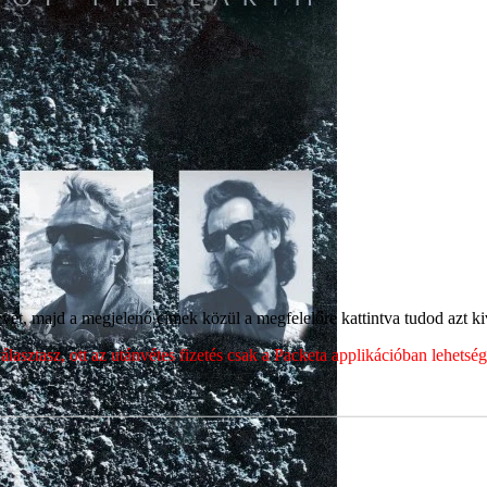
ét, majd a megjelenő címek közül a megfelelőre kattintva tudod azt kiv
sztasz, ott az utánvétes fizetés csak a Packeta applikációban lehets