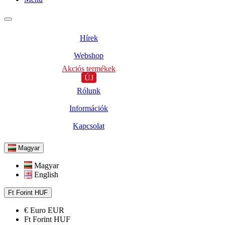
Hírek
Webshop
Akciós termékek
ÚJ
Rólunk
Információk
Kapcsolat
Magyar
Magyar
English
Ft
Forint
HUF
€
Euro
EUR
Ft
Forint
HUF