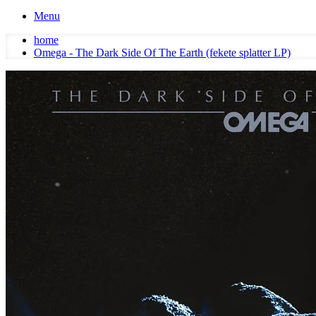
Menu
home
Omega - The Dark Side Of The Earth (fekete splatter LP)