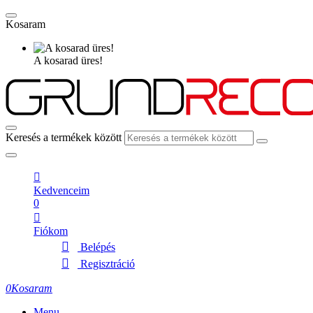
Kosaram
A kosarad üres!
Keresés a termékek között
Kedvenceim
0
Fiókom
Belépés
Regisztráció
0
Kosaram
Menu