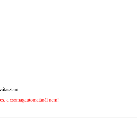
álasztani.
éges, a csomagautomatánál nem!