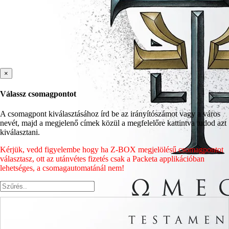
×
Válassz csomagpontot
A csomagpont kiválasztásához írd be az irányítószámot vagy a város
nevét, majd a megjelenő címek közül a megfelelőre kattintva tudod azt
kiválasztani.
Kérjük, vedd figyelembe hogy ha Z-BOX megjelölésű csomagpontot
választasz, ott az utánvétes fizetés csak a Packeta applikációban
lehetséges, a csomagautomatánál nem!