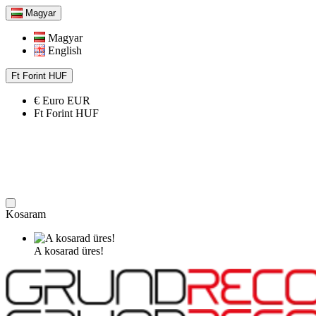
Magyar
Magyar
English
Ft
Forint
HUF
€
Euro
EUR
Ft
Forint
HUF
Kosaram
A kosarad üres!