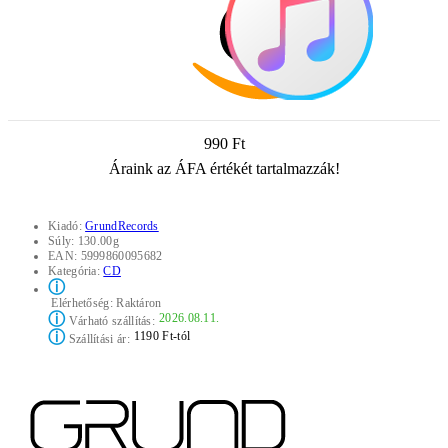
990 Ft
Áraink az ÁFA értékét tartalmazzák!
Kiadó:
GrundRecords
Súly:
130.00g
EAN:
5999860095682
Kategória:
CD
ⓘ
Elérhetőség:
Raktáron
ⓘ
2026.08.11.
Várható szállítás:
ⓘ
1190 Ft-tól
Szállítási ár: