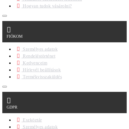
Hogyan tudok vásárolni?
FIÓKOM
Személyes adatok
Rendeléstörténet
Kedvenceim
Hírlevél beállítások
Termékvisszaküldés
GDPR
Eszköztár
Személyes adatok