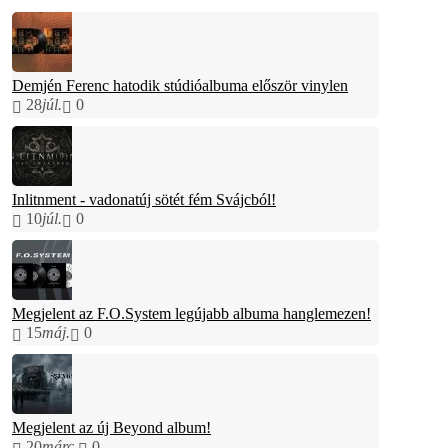
Demjén Ferenc hatodik stúdióalbuma először vinylen
28
júl.
0
Inlitnment - vadonatúj sötét fém Svájcból!
10
júl.
0
Megjelent az F.O.System legújabb albuma hanglemezen!
15
máj.
0
Megjelent az új Beyond album!
20
márc.
0