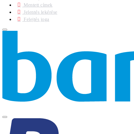
Mentett címek
Jelentés lekérése
Felejtés joga