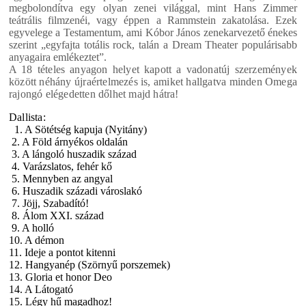
megbolondítva egy olyan zenei világgal, mint Hans Zimmer
teátrális filmzenéi, vagy éppen a Rammstein zakatolása. Ezek
egyvelege a Testamentum, ami
Kóbor János
zenekarvezető énekes
szerint „egyfajta totális rock, talán a Dream Theater populárisabb
anyagaira emlékeztet”.
A 18 tételes anyagon helyet kapott a vadonatúj szerzemények
között néhány újraértelmezés is, amiket hallgatva minden Omega
rajongó elégedetten dőlhet majd hátra!
Dallista:
1. A Sötétség kapuja (Nyitány)
2. A Föld árnyékos oldalán
3. A lángoló huszadik század
4. Varázslatos, fehér kő
5. Mennyben az angyal
6. Huszadik századi városlakó
7. Jöjj, Szabadító!
8. Álom XXI. század
9. A holló
10. A démon
11. Ideje a pontot kitenni
12. Hangyanép (Szörnyű porszemek)
13. Gloria et honor Deo
14. A Látogató
15. Légy hű magadhoz!