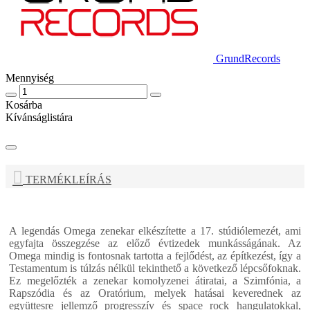
GrundRecords
Mennyiség
Kosárba
Kívánságlistára
TERMÉKLEÍRÁS
A legendás
Omega
zenekar elkészítette a 17. stúdiólemezét, ami
egyfajta összegzése az előző évtizedek munkásságának. Az
Omega mindig is fontosnak tartotta a fejlődést, az építkezést, így a
Testamentum
is túlzás nélkül tekinthető a következő lépcsőfoknak.
Ez megelőzték a zenekar komolyzenei átiratai, a Szimfónia, a
Rapszódia és az Oratórium, melyek hatásai keverednek az
együttesre jellemző progresszív és space rock hangulatokkal,