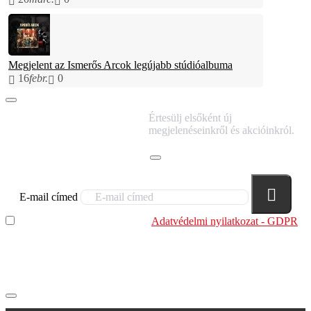
Megjelent az Ismerős Arcok legújabb stúdióalbuma
16
febr.
0
IRATKOZZ FEL
Értesülj elsőként új
HÍRLEVELÜNKRE!
megjelenéseinkről és akcióinkról.
E-mail címed
Elolvastam és megértettem az
Adatvédelmi nyilatkozat - GDPR
szabályzatban leírtakat. Tudomásul veszem, hogy a
regisztrációkor megadott adataim egy részét anonimizált
formában a cég marketing célokra felhasználja.