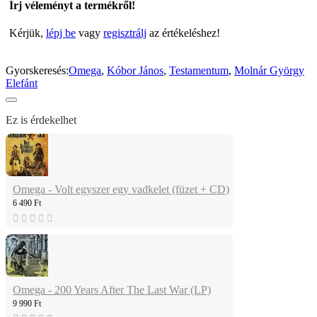
Írj véleményt a termékről!
Kérjük,
lépj be
vagy
regisztrálj
az értékeléshez!
Gyorskeresés:
Omega
,
Kóbor János
,
Testamentum
,
Molnár György
Elefánt
Ez is érdekelhet
Omega - Volt egyszer egy vadkelet (füzet + CD)
6 490 Ft
Omega - 200 Years After The Last War (LP)
9 990 Ft