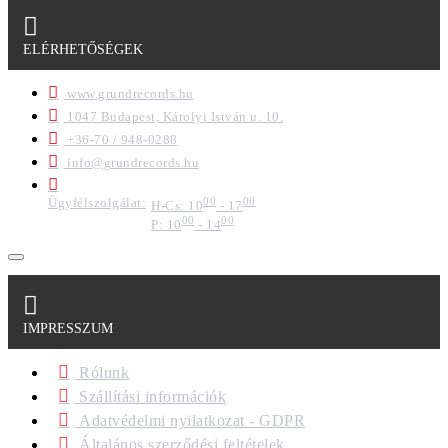
ELÉRHETŐSÉGEK
www.grundrecords.hu
1047 Budapest, Károlyi István u. 10.
+36-70 / 948-0288
info@grundrecords.hu
Ügyfélszolgálat:
00
00
H-Cs: 10
- 17
00
00
P: 10
- 14
IMPRESSZUM
Rólunk
Szállítási információk
Adatvédelmi nyilatkozat - GDPR
Általános szerződési feltételek