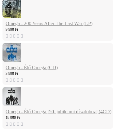
Omega - 200 Years After The Last War (LP)
9 990 Ft
Omega - Élő Omega (CD)
3 990 Ft
Omega - Élő Omega [50. jubileumi díszdoboz] (4CD)
19 990 Ft