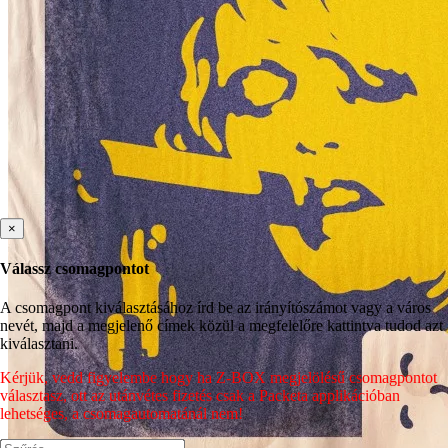
×
Válassz csomagpontot
A csomagpont kiválasztásához írd be az irányítószámot vagy a város
nevét, majd a megjelenő címek közül a megfelelőre kattintva tudod azt
kiválasztani.
Kérjük, vedd figyelembe hogy ha Z-BOX megjelölésű csomagpontot
választasz, ott az utánvétes fizetés csak a Packeta applikációban
lehetséges, a csomagautomatánál nem!