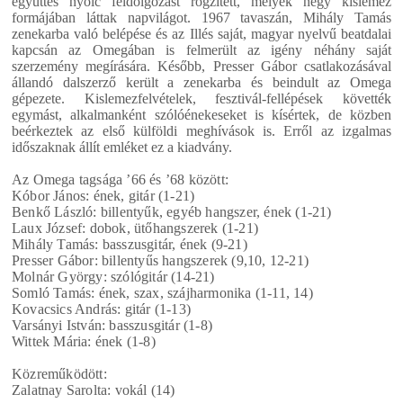
együttes nyolc feldolgozást rögzített, melyek négy kislemez
formájában láttak napvilágot. 1967 tavaszán, Mihály Tamás
zenekarba való belépése és az Illés saját, magyar nyelvű beatdalai
kapcsán az Omegában is felmerült az igény néhány saját
szerzemény megírására. Később, Presser Gábor csatlakozásával
állandó dalszerző került a zenekarba és beindult az Omega
gépezete. Kislemezfelvételek, fesztivál-fellépések követték
egymást, alkalmanként szólóénekeseket is kísértek, de közben
beérkeztek az első külföldi meghívások is. Erről az izgalmas
időszaknak állít emléket ez a kiadvány.
Az Omega tagsága ’66 és ’68 között:
Kóbor János: ének, gitár (1-21)
Benkő László: billentyűk, egyéb hangszer, ének (1-21)
Laux József: dobok, ütőhangszerek (1-21)
Mihály Tamás: basszusgitár, ének (9-21)
Presser Gábor: billentyűs hangszerek (9,10, 12-21)
Molnár György: szólógitár (14-21)
Somló Tamás: ének, szax, szájharmonika (1-11, 14)
Kovacsics András: gitár (1-13)
Varsányi István: basszusgitár (1-8)
Wittek Mária: ének (1-8)
Közreműködött:
Zalatnay Sarolta: vokál (14)