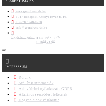
ELÉRHETŐSÉGEK
www.grundrecords.hu
1047 Budapest, Károlyi István u. 10.
+36-70 / 948-0288
info@grundrecords.hu
Ügyfélszolgálat:
00
00
H-Cs: 10
- 17
00
00
P: 10
- 14
IMPRESSZUM
Rólunk
Szállítási információk
Adatvédelmi nyilatkozat - GDPR
Általános szerződési feltételek
Hogyan tudok vásárolni?