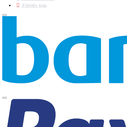
Felejtés joga