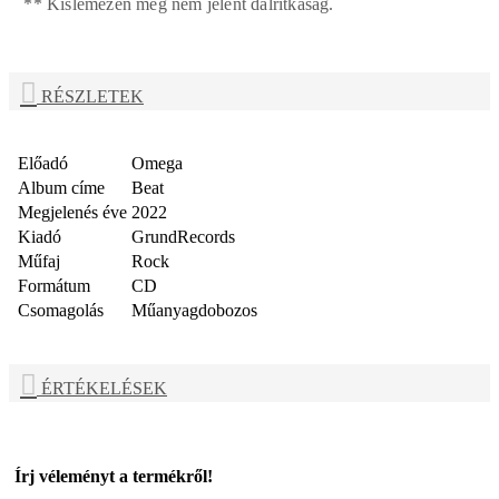
** Kislemezen meg nem jelent dalritkaság.
RÉSZLETEK
Előadó
Omega
Album címe
Beat
Megjelenés éve
2022
Kiadó
GrundRecords
Műfaj
Rock
Formátum
CD
Csomagolás
Műanyagdobozos
ÉRTÉKELÉSEK
Írj véleményt a termékről!