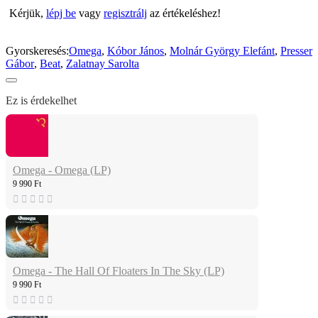
Kérjük,
lépj be
vagy
regisztrálj
az értékeléshez!
Gyorskeresés:
Omega
,
Kóbor János
,
Molnár György Elefánt
,
Presser
Gábor
,
Beat
,
Zalatnay Sarolta
Ez is érdekelhet
Omega - Omega (LP)
9 990 Ft
Omega - The Hall Of Floaters In The Sky (LP)
9 990 Ft