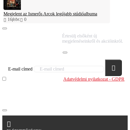
Megjelent az Ismerős Arcok legújabb stúdióalbuma
16
febr.
0
IRATKOZZ FEL
Értesülj elsőként új
HÍRLEVELÜNKRE!
megjelenéseinkről és akcióinkról.
E-mail címed
Elolvastam és megértettem az
Adatvédelmi nyilatkozat - GDPR
szabályzatban leírtakat. Tudomásul veszem, hogy a
regisztrációkor megadott adataim egy részét anonimizált
formában a cég marketing célokra felhasználja.