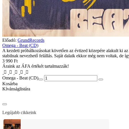
Előadó:
GrundRecords
Omega - Beat (CD)
A kezdeti próbálkozásokat követően az évtized közepére alakult ki az 
stabilnak nevezhető felállás. Saját dalaik ekkor még nem voltak, de így
3 990 Ft
Áraink az ÁFA értékét tartalmazzák!
Omega - Beat (CD)
Kosárba
Kívánságlistára
Legújabb cikkeink