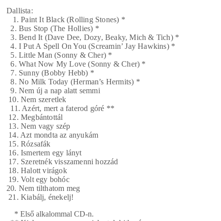
Dallista:
1. Paint It Black (Rolling Stones)
*
2. Bus Stop (The Hollies)
*
3. Bend It (Dave Dee, Dozy, Beaky, Mich & Tich)
*
4. I Put A Spell On You (Screamin’ Jay Hawkins)
*
5. Little Man (Sonny & Cher)
*
6. What Now My Love (Sonny & Cher)
*
7. Sunny (Bobby Hebb)
*
8. No Milk Today (Herman’s Hermits)
*
9. Nem új a nap alatt semmi
10. Nem szeretlek
11. Azért, mert a faterod góré
**
12. Megbántottál
13. Nem vagy szép
14. Azt mondta az anyukám
15. Rózsafák
16. Ismertem egy lányt
17. Szeretnék visszamenni hozzád
18. Halott virágok
19. Volt egy bohóc
20. Nem tilthatom meg
21. Kiabálj, énekelj!
* Első alkalommal CD-n.