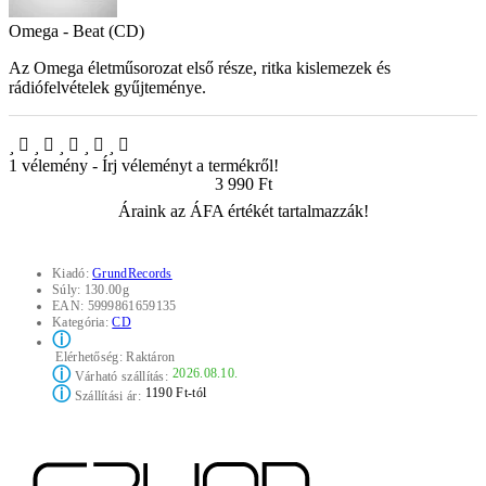
Omega - Beat (CD)
Az Omega életműsorozat első része, ritka kislemezek és
rádiófelvételek gyűjteménye.
1 vélemény
-
Írj véleményt a termékről!
3 990 Ft
Áraink az ÁFA értékét tartalmazzák!
Kiadó:
GrundRecords
Súly:
130.00g
EAN:
5999861659135
Kategória:
CD
ⓘ
Elérhetőség:
Raktáron
ⓘ
2026.08.10.
Várható szállítás:
ⓘ
1190 Ft-tól
Szállítási ár: