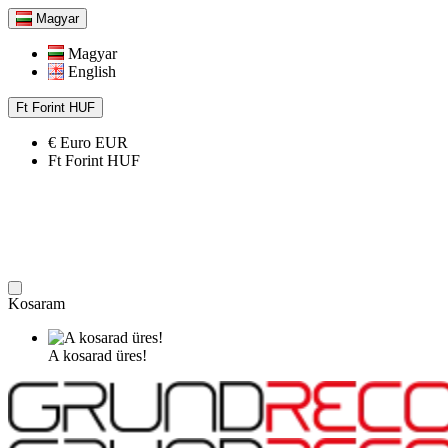
Magyar
Magyar
English
Ft
Forint
HUF
€
Euro
EUR
Ft
Forint
HUF
Kosaram
A kosarad üres!