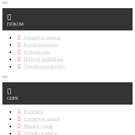
FIÓKOM
Személyes adatok
Rendeléstörténet
Kedvenceim
Hírlevél beállítások
Termékvisszaküldés
GDPR
Eszköztár
Személyes adatok
Mentett címek
Jelentés lekérése