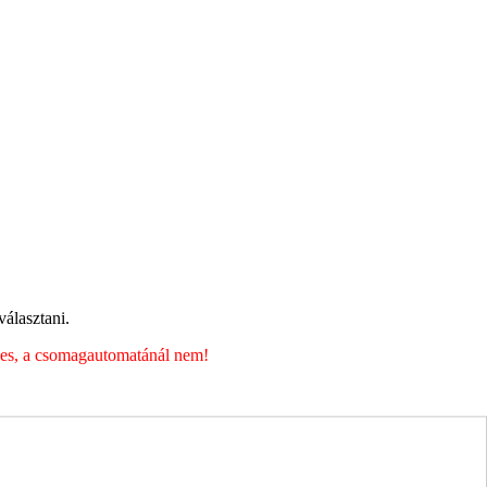
álasztani.
éges, a csomagautomatánál nem!