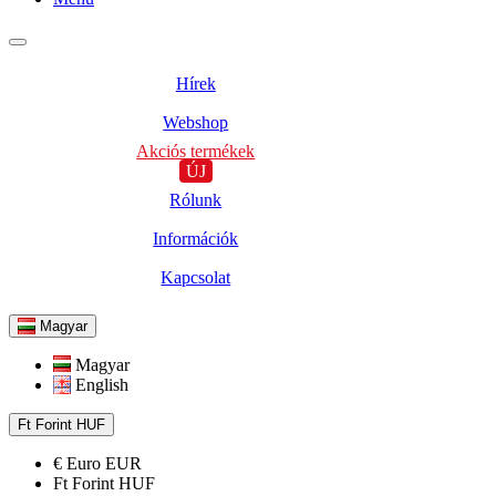
Hírek
Webshop
Akciós termékek
ÚJ
Rólunk
Információk
Kapcsolat
Magyar
Magyar
English
Ft
Forint
HUF
€
Euro
EUR
Ft
Forint
HUF