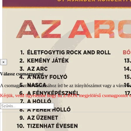
×
Válassz csomagpontot
A csomagpont kiválasztásához írd be az irányítószámot vagy a város nev
Kérjük, vedd figyelembe hogy ha Z-BOX megjelölésű csomagpontot vála