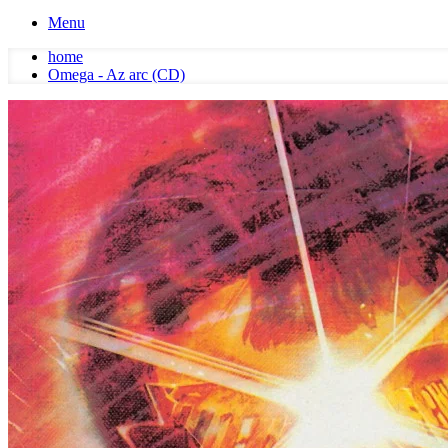
Menu
home
Omega - Az arc (CD)