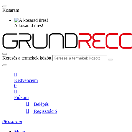
Kosaram
A kosarad üres!
Keresés a termékek között
Kedvenceim
0
Fiókom
Belépés
Regisztráció
0
Kosaram
Menu