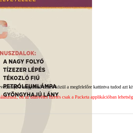
ét, majd a megjelenő címek közül a megfelelőre kattintva tudod azt kiv
sztasz, ott az utánvétes fizetés csak a Packeta applikációban lehets