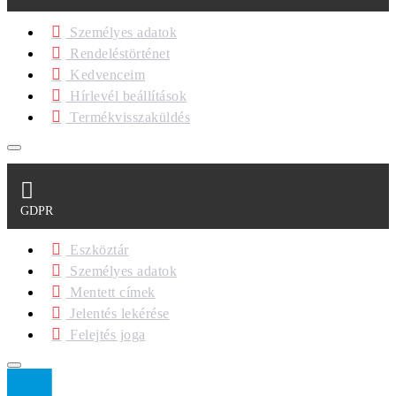
Személyes adatok
Rendeléstörténet
Kedvenceim
Hírlevél beállítások
Termékvisszaküldés
GDPR
Eszköztár
Személyes adatok
Mentett címek
Jelentés lekérése
Felejtés joga