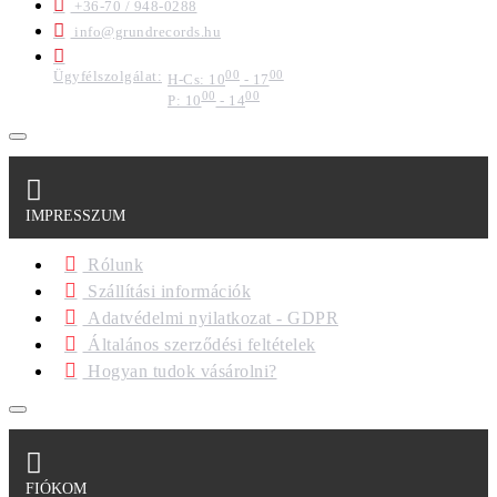
+36-70 / 948-0288
info@grundrecords.hu
Ügyfélszolgálat:
00
00
H-Cs: 10
- 17
00
00
P: 10
- 14
IMPRESSZUM
Rólunk
Szállítási információk
Adatvédelmi nyilatkozat - GDPR
Általános szerződési feltételek
Hogyan tudok vásárolni?
FIÓKOM