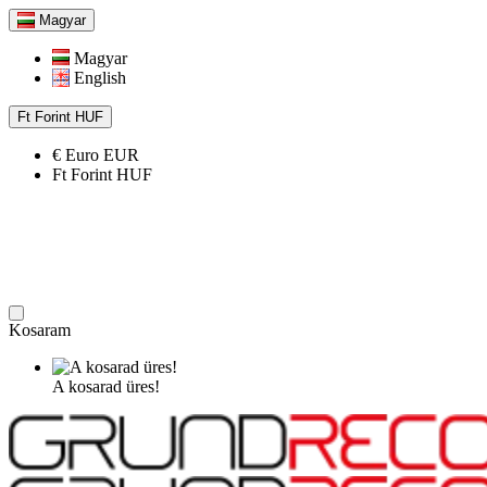
Magyar
Magyar
English
Ft
Forint
HUF
€
Euro
EUR
Ft
Forint
HUF
Kosaram
A kosarad üres!