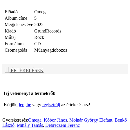
Előadó
Omega
Album címe
5
Megjelenés éve
2022
Kiadó
GrundRecords
Műfaj
Rock
Formátum
CD
Csomagolás
Műanyagdobozos
ÉRTÉKELÉSEK
Írj véleményt a termékről!
Kérjük,
lépj be
vagy
regisztrálj
az értékeléshez!
Gyorskeresés:
Omega
,
Kóbor János
,
Molnár György Elefánt
,
Benkő
László
,
Mihály Tamás
,
Debreczeni Ferenc