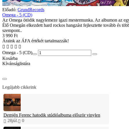
Előadó:
GrundRecords
Omega - 5 (CD)
Az Omega ötödik nagylemeze igazi mestermunka. Az albumon az egy
Élő Omegán elkezdett hard rockos hangzást fejlesztette tovább és töb
szempont..
3 990 Ft
Áraink az ÁFA értékét tartalmazzák!
Omega - 5 (CD)
Kosárba
Kívánságlistára
Legújabb cikkeink
Demjén Ferenc hatodik stúdióalbuma először vinylen
28
júl.
0