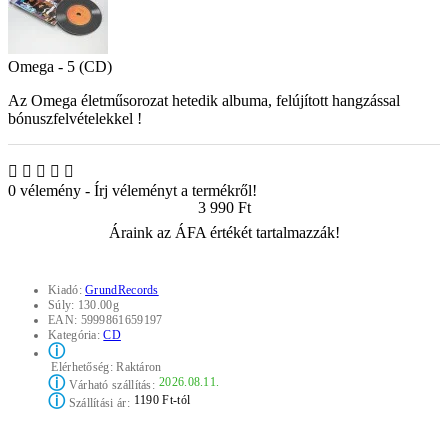
Omega - 5 (CD)
Az Omega életműsorozat hetedik albuma, felújított hangzással
bónuszfelvételekkel !
0 vélemény
-
Írj véleményt a termékről!
3 990 Ft
Áraink az ÁFA értékét tartalmazzák!
Kiadó:
GrundRecords
Súly:
130.00g
EAN:
5999861659197
Kategória:
CD
ⓘ
Elérhetőség:
Raktáron
ⓘ
2026.08.11.
Várható szállítás:
ⓘ
1190 Ft-tól
Szállítási ár: