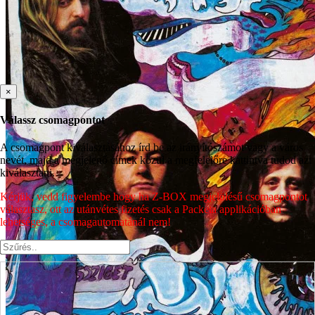
×
Válassz csomagpontot
A csomagpont kiválasztásához írd be az irányítószámot vagy a város
nevét, majd a megjelenő címek közül a megfelelőre kattintva tudod azt
kiválasztani.
Kérjük, vedd figyelembe hogy ha Z-BOX megjelölésű csomagpontot
választasz, ott az utánvétes fizetés csak a Packeta applikációban
lehetséges, a csomagautomatánál nem!