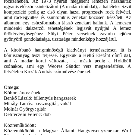
rockzenében. Az 1973 nyarán megjelent lemezen használtak
ugyanis először szintetizátort (A madár című dal), a hattételes Szvit
kompozíció pedig az első olyan hazai progresszív rock felvétel,
amit rockegyüttes és szimfonikus zenekar közösen készített. Az
albumon egy csúcsformában játszó zenekart hallunk. A lemezen
mindenki dalszerzői tehetségének legjavát nyújtja! A lemez
örökérvényűségéhez Sülyi Péter verseinek zavarba ejtően
gyönyörű gondolatisága, tisztasága mindenképp hozzájárul.
A kirobbanó hangminőségű kiadványt természetesen itt is
bónuszanyag teszi teljessé. Egyikük a Helló Elefánt című dal,
ami A madár korai változata, a másik pedig a Holdbéli
csónakos, ami egy Weöres Sándor vers megzenésítése. A
felvételen Kozák András színművész énekel.
Omega:
Kóbor János: ének
Benkő László: billentyűs hangszerek
Mihály Tamás: basszusgitár, vokál
Molnár György: gitár
Debreczeni Ferenc: dob
Közreműködött:
Közreműködött a Magyar Állami Hangversenyzenekar Wolf