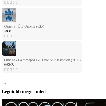
Omega - Élő Omega (CD)
3 990 Ft
Omega - Gammapolis & Live At Kisstadion (2CD)
6 990 Ft
Legutóbb megtekintett