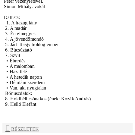
Péter vezényletével.
Simon Mihály: vokál
Dallista:
1. A hazug lány
2. A madár
3. Én elmegyek
4. A jövendőmondó
5. Járt itt egy boldog ember
6. Búcsúztató
7. Szvit
•
Ébredés
•
A malomban
•
Hazafelé
•
A hetedik napon
•
Délutáni szerelem
•
Van, aki nyugtalan
Bónuszdalok:
8. Holdbéli csónakos (ének: Kozák András)
9. Helló Elefánt
RÉSZLETEK