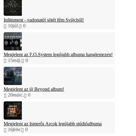
Inlitnment - vadonatúj sötét fém Svájcból!
10
júl.
0
Megjelent az F.O.System legújabb albuma hanglemezen!
15
máj.
0
Megjelent az új Beyond album!
20
márc.
0
Megjelent az Ismerős Arcok legújabb stúdióalbuma
16
febr.
0