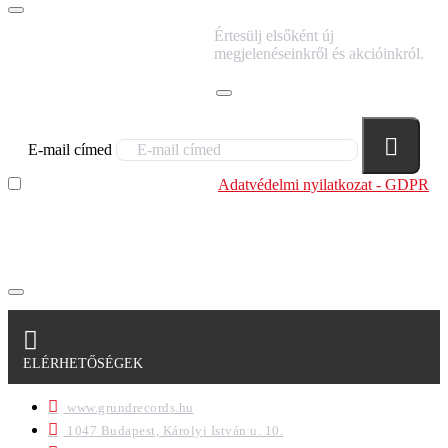
IRATKOZZ FEL
Értesülj elsőként új
HÍRLEVELÜNKRE!
megjelenéseinkről és akcióinkról.
E-mail címed
Elolvastam és megértettem az
Adatvédelmi nyilatkozat - GDPR
szabályzatban leírtakat. Tudomásul veszem, hogy a
regisztrációkor megadott adataim egy részét anonimizált
formában a cég marketing célokra felhasználja.
ELÉRHETŐSÉGEK
www.grundrecords.hu
1047 Budapest, Károlyi István u. 10.