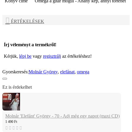
Könyv címe
Omega a gitár mögül - Ahány kép, annyi történet
ÉRTÉKELÉSEK
Írj véleményt a termékről!
Kérjük,
lépj be
vagy
regisztrálj
az értékeléshez!
Gyorskeresés:
Molnár György
,
elefánat
,
omega
Ez is érdekelhet
Molnár 'Elefánt' György - 70 - Adj még egy napot (maxi CD)
1 490 Ft