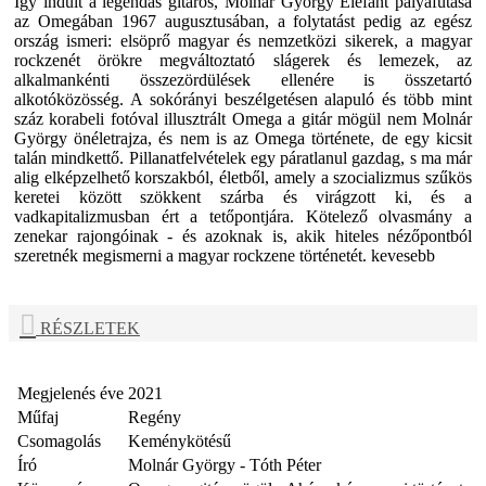
Így indult a legendás gitáros, Molnár György Elefánt pályafutása
az Omegában 1967 augusztusában, a folytatást pedig az egész
ország ismeri: elsöprő magyar és nemzetközi sikerek, a magyar
rockzenét örökre megváltoztató slágerek és lemezek, az
alkalmankénti összezördülések ellenére is összetartó
alkotóközösség. A sokórányi beszélgetésen alapuló és több mint
száz korabeli fotóval illusztrált Omega a gitár mögül nem Molnár
György önéletrajza, és nem is az Omega története, de egy kicsit
talán mindkettő. Pillanatfelvételek egy páratlanul gazdag, s ma már
alig elképzelhető korszakból, életből, amely a szocializmus szűkös
keretei között szökkent szárba és virágzott ki, és a
vadkapitalizmusban ért a tetőpontjára. Kötelező olvasmány a
zenekar rajongóinak - és azoknak is, akik hiteles nézőpontból
szeretnék megismerni a magyar rockzene történetét. kevesebb
RÉSZLETEK
Megjelenés éve
2021
Műfaj
Regény
Csomagolás
Keménykötésű
Író
Molnár György - Tóth Péter