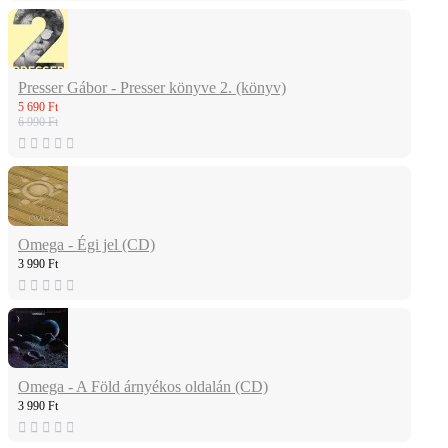
Presser Gábor - Presser könyve 2. (könyv)
5 690 Ft
6 990 Ft
Omega - Égi jel (CD)
3 990 Ft
Omega - A Föld árnyékos oldalán (CD)
3 990 Ft