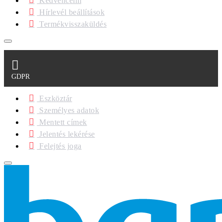
Kedvenceim
Hírlevél beállítások
Termékvisszaküldés
GDPR
Eszköztár
Személyes adatok
Mentett címek
Jelentés lekérése
Felejtés joga