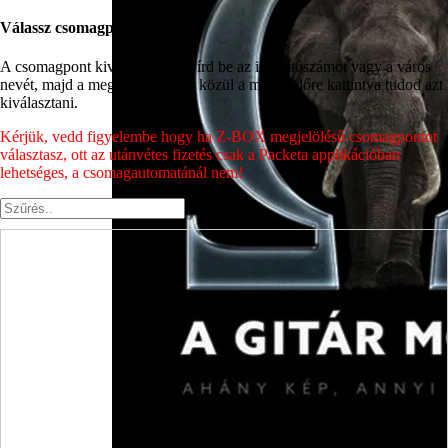
Válassz csomagpontot
A csomagpont kiválasztásához írd be az irányítószámot vagy a város
nevét, majd a megjelenő címek közül a megfelelőre kattintva tudod azt
kiválasztani.
Kérjük, vedd figyelembe hogy ha Z-BOX megjelölésű csomagpontot
választasz, ott az utánvétes fizetés csak a Packeta applikációban
lehetséges, a csomagautomatánál nem!