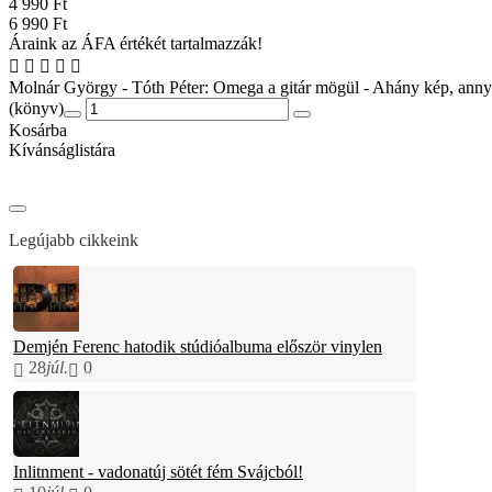
4 990 Ft
6 990 Ft
Áraink az ÁFA értékét tartalmazzák!
Molnár György - Tóth Péter: Omega a gitár mögül - Ahány kép, annyi
(könyv)
Kosárba
Kívánságlistára
Legújabb cikkeink
Demjén Ferenc hatodik stúdióalbuma először vinylen
28
júl.
0
Inlitnment - vadonatúj sötét fém Svájcból!