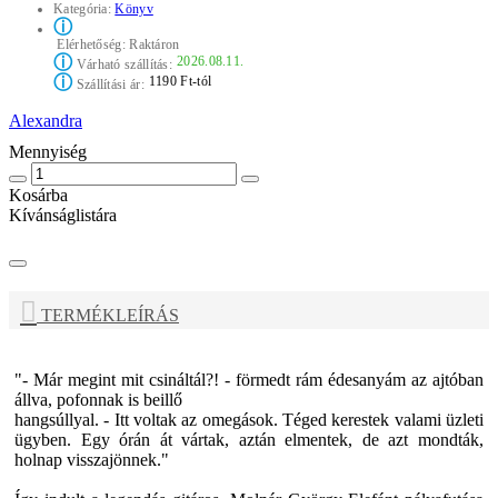
Kategória:
Könyv
ⓘ
Elérhetőség:
Raktáron
ⓘ
2026.08.11.
Várható szállítás:
ⓘ
1190 Ft-tól
Szállítási ár:
Alexandra
Mennyiség
Kosárba
Kívánságlistára
TERMÉKLEÍRÁS
"- Már megint mit csináltál?! - förmedt rám édesanyám az ajtóban
állva, pofonnak is beillő
hangsúllyal. - Itt voltak az omegások. Téged kerestek valami üzleti
ügyben. Egy órán át vártak, aztán elmentek, de azt mondták,
holnap visszajönnek."