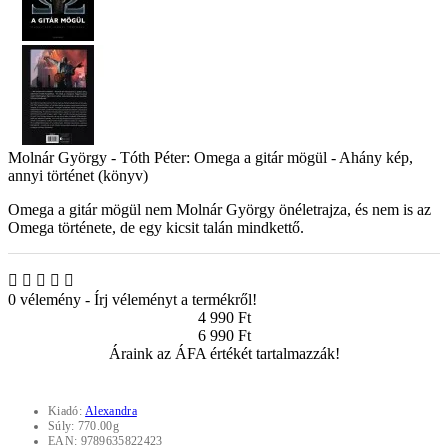
Molnár György - Tóth Péter: Omega a gitár mögül - Ahány kép,
annyi történet (könyv)
Omega a gitár mögül nem Molnár György önéletrajza, és nem is az
Omega története, de egy kicsit talán mindkettő.
0 vélemény
-
Írj véleményt a termékről!
4 990 Ft
6 990 Ft
Áraink az ÁFA értékét tartalmazzák!
Kiadó:
Alexandra
Súly:
770.00g
EAN:
9789635822423