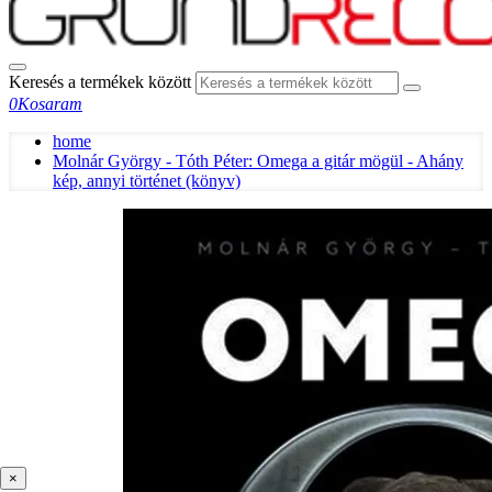
Keresés a termékek között
0
Kosaram
home
Molnár György - Tóth Péter: Omega a gitár mögül - Ahány
kép, annyi történet (könyv)
×