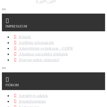
00
00
P: 10
- 14
IMPRESSZUM
Rólunk
Szállítási információk
Adatvédelmi nyilatkozat - GDPR
Általános szerződési feltételek
Hogyan tudok vásárolni?
FIÓKOM
Személyes adatok
Rendeléstörténet