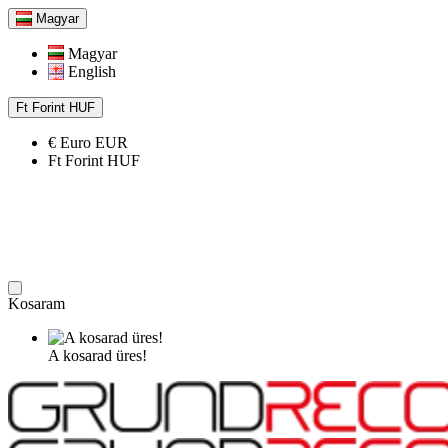
Magyar
Magyar
English
Ft
Forint
HUF
€
Euro
EUR
Ft
Forint
HUF
Kosaram
A kosarad üres!