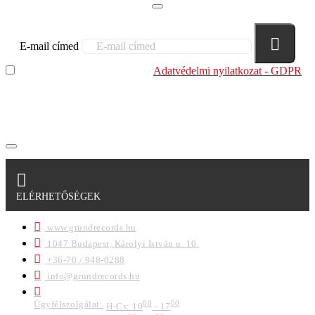
E-mail címed
Elolvastam és megértettem az
Adatvédelmi nyilatkozat - GDPR
szabályzatban leírtakat. Tudomásul veszem, hogy a
regisztrációkor megadott adataim egy részét anonimizált
formában a cég marketing célokra felhasználja.
ELÉRHETŐSÉGEK
www.grundrecords.hu
1047 Budapest, Károlyi István u. 10.
+36-70 / 948-0288
info@grundrecords.hu
Ügyfélszolgálat:
00
00
H-Cs: 10
- 17