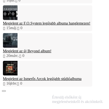
10
júl.
0
Megjelent az F.O.System legújabb albuma hanglemezen!
15
máj.
0
Megjelent az új Beyond album!
20
márc.
0
Megjelent az Ismerős Arcok legújabb stúdióalbuma
16
febr.
0
IRATKOZZ FEL
Értesülj elsőként új
HÍRLEVELÜNKRE!
megjelenéseinkről és akcióinkról.