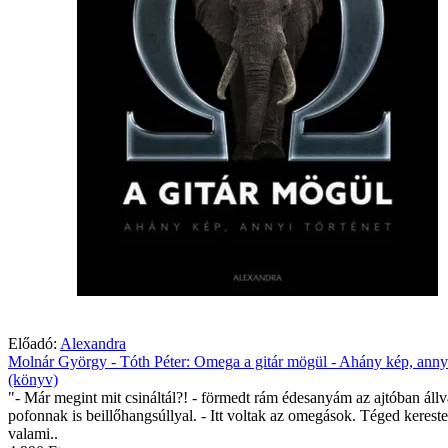
Előadó:
Alexandra
Molnár György - Tóth Péter: Omega a gitár mögül - Ahány kép, annyi
(könyv)
"- Már megint mit csináltál?! - förmedt rám édesanyám az ajtóban állv
pofonnak is beillőhangsúllyal. - Itt voltak az omegások. Téged kerest
valami..