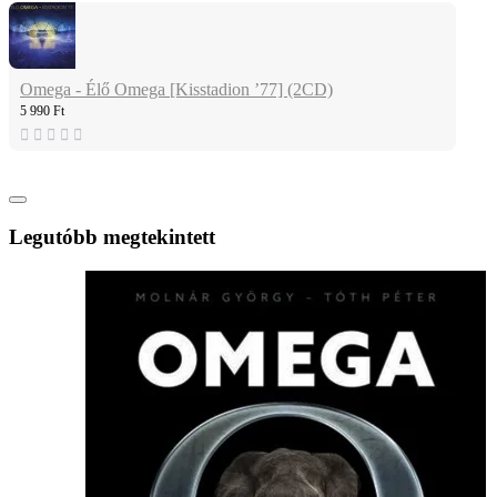
Omega - Élő Omega [Kisstadion ’77] (2CD)
5 990 Ft
Legutóbb megtekintett