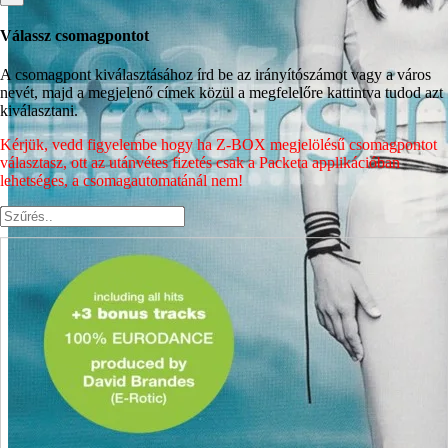
Válassz csomagpontot
A csomagpont kiválasztásához írd be az irányítószámot vagy a város
nevét, majd a megjelenő címek közül a megfelelőre kattintva tudod azt
kiválasztani.
Kérjük, vedd figyelembe hogy ha Z-BOX megjelölésű csomagpontot
választasz, ott az utánvétes fizetés csak a Packeta applikációban
lehetséges, a csomagautomatánál nem!