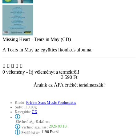
Missing Heart - Tears in May (CD)
A Tears in May az együttes ikonikus albuma.
0 vélemény
-
Írj véleményt a termékről!
3 590 Ft
Áraink az ÁFA értékét tartalmazzák!
Kiadó:
Private Stars Music Productions
Súly:
110.00g
Kategória:
CD
ⓘ
Elérhetőség:
Raktáron
ⓘ
2026.08.10.
Várható szállítás:
ⓘ
1190 Ft-tól
Szállítási ár: