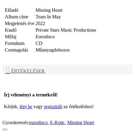
Előadó
Missing Heart
Album címe
Tears In May
Megjelenés éve
2022
Kiadó
Private Stars Music Productions
Műfaj
Eurodisco
Formátum
CD
Csomagolás
Műanyagdobozos
ÉRTÉKELÉSEK
Írj véleményt a termékről!
Kérjük,
lépj be
vagy
regisztrálj
az értékeléshez!
Gyorskeresés:
eurodisco
,
E-Rotic
,
Missing Heart