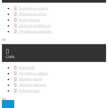
Személyes adatok
Rendeléstörténet
Kedvenceim
Hírlevél beállítások
Termékvisszaküldés
GDPR
Eszköztár
Személyes adatok
Mentett címek
Jelentés lekérése
Felejtés joga