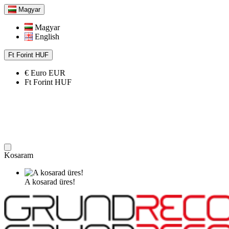
Magyar
Magyar
English
Ft
Forint
HUF
€
Euro
EUR
Ft
Forint
HUF
Kosaram
A kosarad üres!