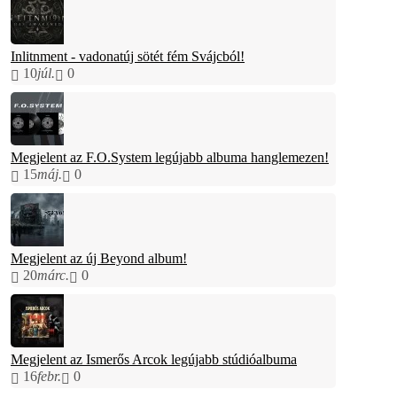
Inlitnment - vadonatúj sötét fém Svájcból!
10
júl.
0
Megjelent az F.O.System legújabb albuma hanglemezen!
15
máj.
0
Megjelent az új Beyond album!
20
márc.
0
Megjelent az Ismerős Arcok legújabb stúdióalbuma
16
febr.
0