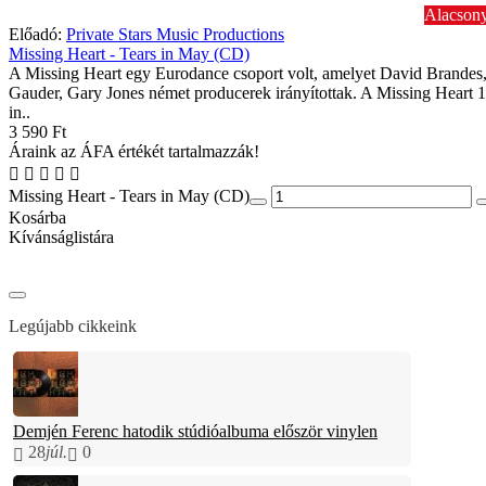
Alacsony
Előadó:
Private Stars Music Productions
Missing Heart - Tears in May (CD)
A Missing Heart egy Eurodance csoport volt, amelyet David Brandes,
Gauder, Gary Jones német producerek irányítottak. A Missing Heart 
in..
3 590 Ft
Áraink az ÁFA értékét tartalmazzák!
Missing Heart - Tears in May (CD)
Kosárba
Kívánságlistára
Legújabb cikkeink
Demjén Ferenc hatodik stúdióalbuma először vinylen
28
júl.
0