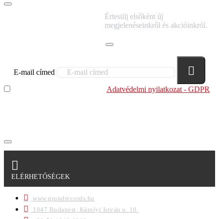
IRATKOZZ FEL
Értesülj elsőként új
HÍRLEVELÜNKRE!
megjelenéseinkről és akcióinkról.
E-mail címed
Elolvastam és megértettem az
Adatvédelmi nyilatkozat - GDPR
szabályzatban leírtakat. Tudomásul veszem, hogy a
regisztrációkor megadott adataim egy részét anonimizált
formában a cég marketing célokra felhasználja.
ELÉRHETŐSÉGEK
www.grundrecords.hu
1047 Budapest, Károlyi István u. 10.