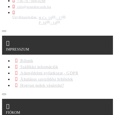
+36-70 / 948-0288
info@grundrecords.hu
Ügyfélszolgálat:
00
00
H-Cs: 10
- 17
00
00
P: 10
- 14
IMPRESSZUM
Rólunk
Szállítási információk
Adatvédelmi nyilatkozat - GDPR
Általános szerződési feltételek
Hogyan tudok vásárolni?
FIÓKOM