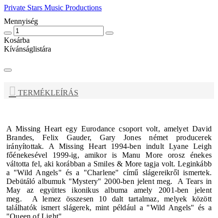
Private Stars Music Productions
Mennyiség
Kosárba
Kívánságlistára
TERMÉKLEÍRÁS
A Missing Heart egy Eurodance csoport volt, amelyet David
Brandes, Felix Gauder, Gary Jones német producerek
irányítottak. A Missing Heart 1994-ben indult Lyane Leigh
főénekesével 1999-ig, amikor is Manu More orosz énekes
váltotta fel, aki korábban a Smiles & More tagja volt. Leginkább
a "Wild Angels" és a "Charlene" című slágereikről ismertek.
Debütáló albumuk "Mystery" 2000-ben jelent meg. A Tears in
May az együttes ikonikus albuma amely 2001-ben jelent
meg.
A lemez összesen 10 dalt tartalmaz, melyek között
találhatók ismert slágerek, mint például a "Wild Angels" és a
"Queen of Light".