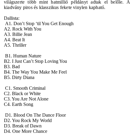
világszerte több mint hatmillió példányt adtak el belőle. A
kiadvány piros és klasszikus fekete vinylen kapható.
Dallista:
A1. Don’t Stop ‘til You Get Enough
A2. Rock With You
A3. Billie Jean
A4. Beat It
A5. Thriller
B1. Human Nature
B2. I Just Can’t Stop Loving You
B3. Bad
B4. The Way You Make Me Feel
B5. Dirty Diana
C1. Smooth Criminal
C2. Black or White
C3. You Are Not Alone
C4. Earth Song
D1. Blood On The Dance Floor
D2. You Rock My World
D3. Break of Dawn
D4. One More Chance