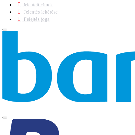
Mentett címek
Jelentés lekérése
Felejtés joga