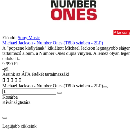
Alacsony
Előadó:
Sony Music
Michael Jackson - Number Ones (Több színben - 2LP)
A "popzene királyának" kikiáltott Michael Jackson legnagyobb sláger
tartalmazó album, a Number Ones dupla vinylen. A lemez olyan lege
dalokat t..
9 990 Ft
-tól
Áraink az ÁFA értékét tartalmazzák!
Michael Jackson - Number Ones (Több színben - 2LP)
Kosárba
Kívánságlistára
Legújabb cikkeink