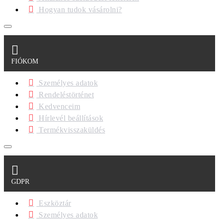
Hogyan tudok vásárolni?
FIÓKOM
Személyes adatok
Rendeléstörténet
Kedvenceim
Hírlevél beállítások
Termékvisszaküldés
GDPR
Eszköztár
Személyes adatok