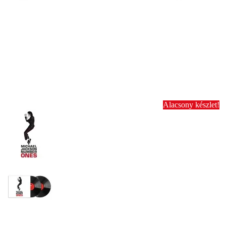
Alacsony készlet!