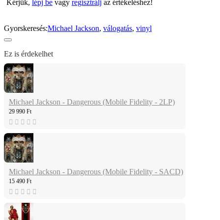
Kérjük,
lépj be
vagy
regisztrálj
az értékeléshez!
Gyorskeresés:
Michael Jackson
,
válogatás
,
vinyl
Ez is érdekelhet
Michael Jackson - Dangerous (Mobile Fidelity - 2LP)
29 990 Ft
Michael Jackson - Dangerous (Mobile Fidelity - SACD)
15 490 Ft