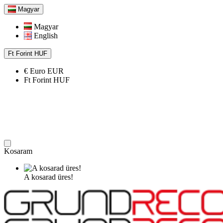
Magyar
Magyar
English
Ft
Forint
HUF
€
Euro
EUR
Ft
Forint
HUF
Kosaram
A kosarad üres!