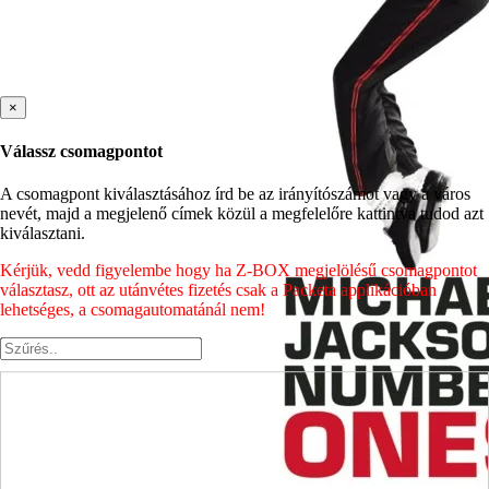
×
Válassz csomagpontot
A csomagpont kiválasztásához írd be az irányítószámot vagy a város
nevét, majd a megjelenő címek közül a megfelelőre kattintva tudod azt
kiválasztani.
Kérjük, vedd figyelembe hogy ha Z-BOX megjelölésű csomagpontot
választasz, ott az utánvétes fizetés csak a Packeta applikációban
lehetséges, a csomagautomatánál nem!