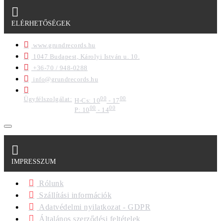
ELÉRHETŐSÉGEK
www.grundrecords.hu
1047 Budapest, Károlyi István u. 10.
+36-70 / 948-0288
info@grundrecords.hu
Ügyfélszolgálat:
00
00
H-Cs: 10
- 17
00
00
P: 10
- 14
IMPRESSZUM
Rólunk
Szállítási információk
Adatvédelmi nyilatkozat - GDPR
Általános szerződési feltételek