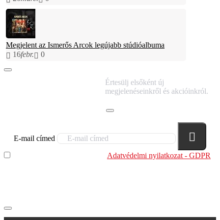
Megjelent az Ismerős Arcok legújabb stúdióalbuma
16
febr.
0
IRATKOZZ FEL
Értesülj elsőként új
HÍRLEVELÜNKRE!
megjelenéseinkről és akcióinkról.
E-mail címed
Elolvastam és megértettem az
Adatvédelmi nyilatkozat - GDPR
szabályzatban leírtakat. Tudomásul veszem, hogy a
regisztrációkor megadott adataim egy részét anonimizált
formában a cég marketing célokra felhasználja.