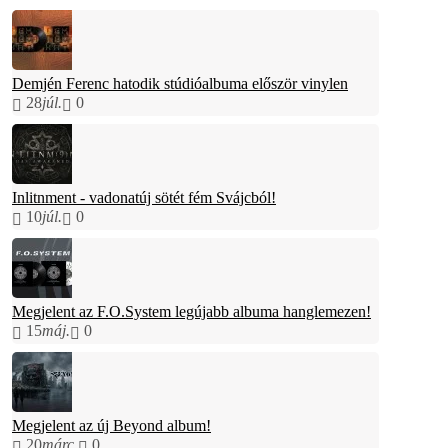
Demjén Ferenc hatodik stúdióalbuma először vinylen
28
júl.
0
Inlitnment - vadonatúj sötét fém Svájcból!
10
júl.
0
Megjelent az F.O.System legújabb albuma hanglemezen!
15
máj.
0
Megjelent az új Beyond album!
20
márc.
0