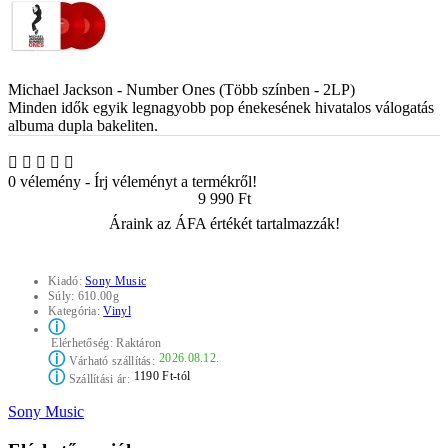
Michael Jackson - Number Ones (Több színben - 2LP)
Minden idők egyik legnagyobb pop énekesének hivatalos válogatás
albuma dupla bakeliten.
0 vélemény
-
Írj véleményt a termékről!
9 990 Ft
Áraink az ÁFA értékét tartalmazzák!
Kiadó:
Sony Music
Súly:
610.00g
Kategória:
Vinyl
ⓘ
Elérhetőség:
Raktáron
ⓘ
2026.08.12.
Várható szállítás:
ⓘ
1190 Ft-tól
Szállítási ár:
Sony Music