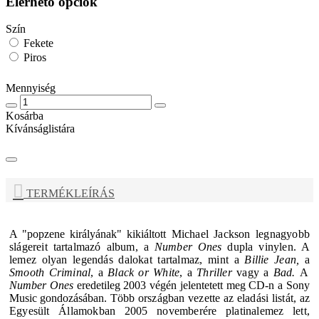
Elérhető opciók
Szín
Fekete
Piros
Mennyiség
Kosárba
Kívánságlistára
TERMÉKLEÍRÁS
A "popzene királyának" kikiáltott
Michael Jackson
legnagyobb
slágereit tartalmazó album, a
Number Ones
dupla vinylen. A
lemez o
lyan legendás dalokat tartalmaz, mint a
Billie Jean,
a
Smooth Criminal
, a
Black or White
, a
Thriller
vagy
a
Bad.
A
Number Ones
eredetileg 2003 végén jelentetett meg CD-n a Sony
Music gondozásában.
Több országban vezette az eladási listát, az
Egyesült Államokban 2005 novemberére platinalemez lett,