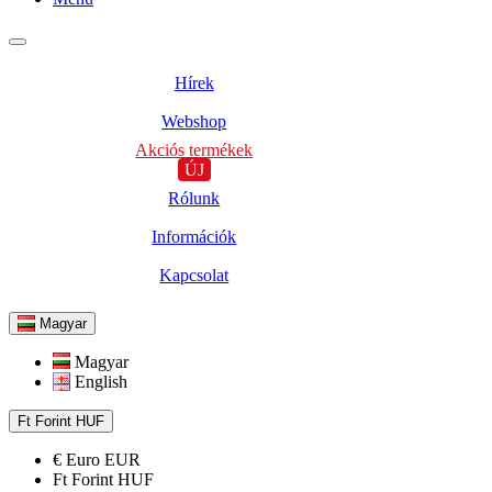
Hírek
Webshop
Akciós termékek
ÚJ
Rólunk
Információk
Kapcsolat
Magyar
Magyar
English
Ft
Forint
HUF
€
Euro
EUR
Ft
Forint
HUF