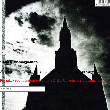
×
Válassz csomagpontot
A csomagpont kiválasztásához írd be az irányítószámot vagy a város nev
Kérjük, vedd figyelembe hogy ha Z-BOX megjelölésű csomagpontot vála