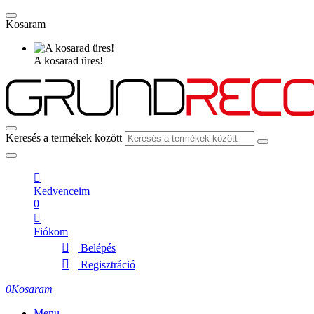
Kosaram
A kosarad üres!
Keresés a termékek között
Kedvenceim
0
Fiókom
Belépés
Regisztráció
0
Kosaram
Menu