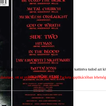
ét, majd a megjelenő címek közül a megfelelőre kattintva tudod azt kiv
sztasz, ott az utánvétes fizetés csak a Packeta applikációban lehets