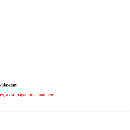
álasztani.
éges, a csomagautomatánál nem!