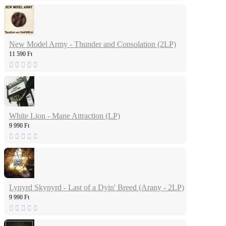
New Model Army - Thunder and Consolation (2LP)
11 590 Ft
White Lion - Mane Attraction (LP)
9 990 Ft
Lynyrd Skynyrd - Last of a Dyin' Breed (Arany - 2LP)
9 990 Ft