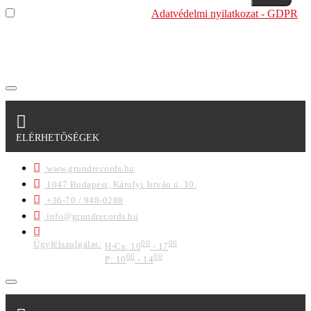
Elolvastam és megértettem az
Adatvédelmi nyilatkozat - GDPR
szabályzatban leírtakat. Tudomásul veszem, hogy a
regisztrációkor megadott adataim egy részét anonimizált
formában a cég marketing célokra felhasználja.
ELÉRHETŐSÉGEK
www.grundrecords.hu
1047 Budapest, Károlyi István u. 10.
+36-70 / 948-0288
info@grundrecords.hu
Ügyfélszolgálat:
00
00
H-Cs: 10
- 17
00
00
P: 10
- 14