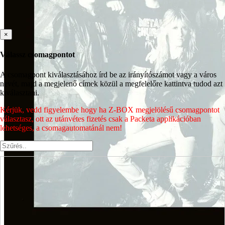
×
Válassz csomagpontot
A csomagpont kiválasztásához írd be az irányítószámot vagy a város
nevét, majd a megjelenő címek közül a megfelelőre kattintva tudod azt
kiválasztani.
Kérjük, vedd figyelembe hogy ha Z-BOX megjelölésű csomagpontot
választasz, ott az utánvétes fizetés csak a Packeta applikációban
lehetséges, a csomagautomatánál nem!