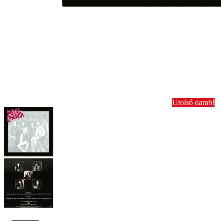
Utolsó darab!