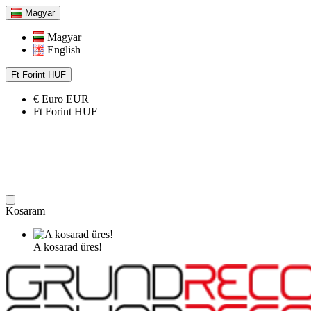
Magyar
Magyar
English
Ft
Forint
HUF
€
Euro
EUR
Ft
Forint
HUF
Kosaram
A kosarad üres!