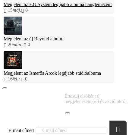
Megjelent az F.O.System legújabb albuma hanglemezen!
15
máj.
0
Megjelent az új Beyond album!
20
márc.
0
Megjelent az Ismerős Arcok legújabb stúdióalbuma
16
febr.
0
IRATKOZZ FEL
Értesülj elsőként új
HÍRLEVELÜNKRE!
megjelenéseinkről és akcióinkról.
E-mail címed