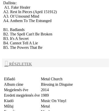
Dallista:
A1. Fake Healer
A2. Rest In Pieces (April 151912)
A3. Of Unsound Mind
A4. Anthem To The Estranged
B1. Badlands
B2. The Spell Can't Be Broken
B3. It's A Secret
B4. Cannot Tell A Lie
B5. The Powers That Be
RÉSZLETEK
Előadó
Metal Church
Album címe
Blessing in Disguise
Megjelenés éve
2014
Eredeti megjelenés éve
1989
Kiadó
Music On Vinyl
Műfaj
Metal