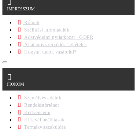
IMPRESSZUM
Rólunk
Szállítási információk
Adatvédelmi nyilatkozat - GDPR
Általános szerződési feltételek
Hogyan tudok vásárolni?
FIÓKOM
Személyes adatok
Rendeléstörténet
Kedvenceim
Hírlevél beállítások
Termékvisszaküldés