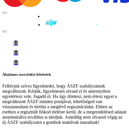
Minden jog fenntartva © 2026
Általános szerződési feltételek
Felhívjuk szíves figyelmedet, hogy
ÁSZF szabályzatunk
megváltozott
. Kérjük, figyelmesen olvasd el és amennyiben
egyetértesz vele, fogadd el. Ha úgy döntesz, nem értesz egyet a
megváltozott ÁSZF minden pontjával, lehetőséged van
visszautasítani és törölni a meglévő regisztrációdat. Ebben az
esetben a regisztrált fiókod törlésre kerül, de a megrendelésed adatait
anonimizálva továbbra is tároljuk.
Ameddig nem olvasod végig az
új ÁSZF szabályzatot a gombok inaktívak maradnak!