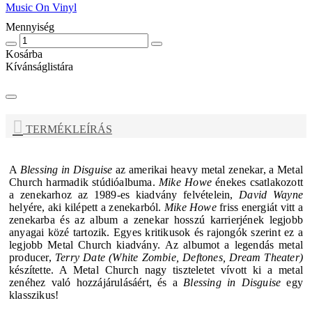
Music On Vinyl
Mennyiség
Kosárba
Kívánságlistára
TERMÉKLEÍRÁS
A
Blessing in Disguise
az amerikai heavy metal zenekar, a
Metal
Church
harmadik stúdióalbuma.
Mike Howe
énekes csatlakozott
a zenekarhoz az 1989-es kiadvány felvételein,
David Wayne
helyére, aki kilépett a zenekarból.
Mike Howe
friss energiát vitt a
zenekarba és az album a zenekar hosszú karrierjének legjobb
anyagai közé tartozik. Egyes kritikusok és rajongók szerint ez a
legjobb
Metal Church
kiadvány.
Az albumot a legendás metal
producer,
Terry Date (White Zombie, Deftones, Dream Theater)
készítette. A
Metal Church
nagy tiszteletet vívott ki a metal
zenéhez való hozzájárulásáért, és a
Blessing in Disguise
egy
klasszikus!