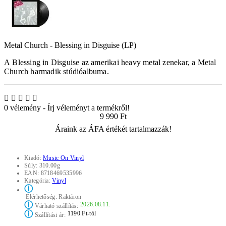
Metal Church - Blessing in Disguise (LP)
A
Blessing in Disguise
az amerikai heavy metal zenekar, a
Metal
Church
harmadik stúdióalbuma.
0 vélemény
-
Írj véleményt a termékről!
9 990 Ft
Áraink az ÁFA értékét tartalmazzák!
Kiadó:
Music On Vinyl
Súly:
310.00g
EAN:
8718469535996
Kategória:
Vinyl
ⓘ
Elérhetőség:
Raktáron
ⓘ
2026.08.11.
Várható szállítás:
ⓘ
1190 Ft-tól
Szállítási ár: