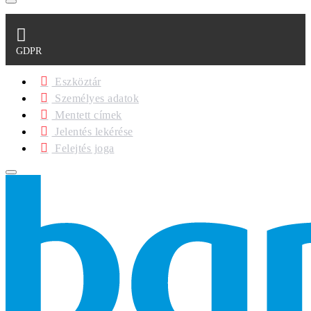
GDPR
Eszköztár
Személyes adatok
Mentett címek
Jelentés lekérése
Felejtés joga