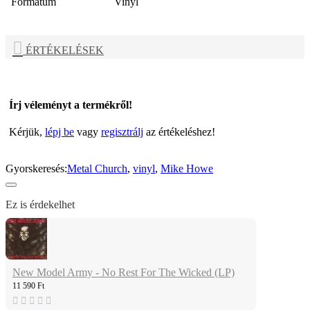
Formátum
Vinyl
ÉRTÉKELÉSEK
Írj véleményt a termékről!
Kérjük,
lépj be
vagy
regisztrálj
az értékeléshez!
Gyorskeresés:
Metal Church
,
vinyl
,
Mike Howe
Ez is érdekelhet
New Model Army - No Rest For The Wicked (LP)
11 590 Ft