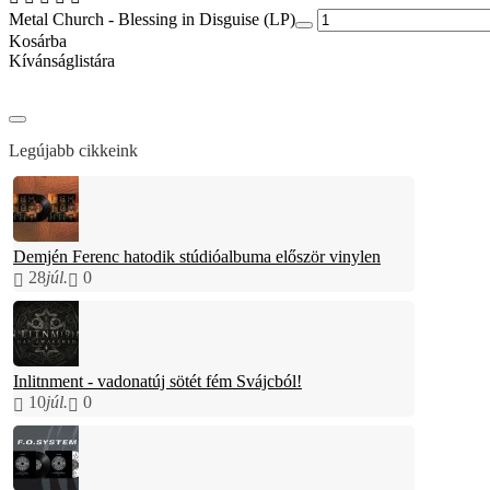
Metal Church - Blessing in Disguise (LP)
Kosárba
Kívánságlistára
Legújabb cikkeink
Demjén Ferenc hatodik stúdióalbuma először vinylen
28
júl.
0
Inlitnment - vadonatúj sötét fém Svájcból!
10
júl.
0