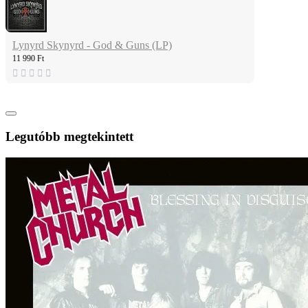
Lynyrd Skynyrd - God & Guns (LP)
11 990 Ft
Legutóbb megtekintett