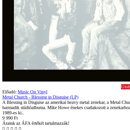
Utol
Előadó:
Music On Vinyl
Metal Church - Blessing in Disguise (LP)
A Blessing in Disguise az amerikai heavy metal zenekar, a Metal Chu
harmadik stúdióalbuma. Mike Howe énekes csatlakozott a zenekarho
1989-es ki..
9 990 Ft
Áraink az ÁFA értékét tartalmazzák!