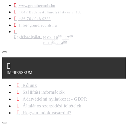
www.grundrecords.hu
1047 Budapest, Károlyi István u. 10.
+36-70 / 948-0288
info@grundrecords.hu
Ügyfélszolgálat:
00
00
H-Cs: 10
- 17
00
00
P: 10
- 14
IMPRESSZUM
Rólunk
Szállítási információk
Adatvédelmi nyilatkozat - GDPR
Általános szerződési feltételek
Hogyan tudok vásárolni?