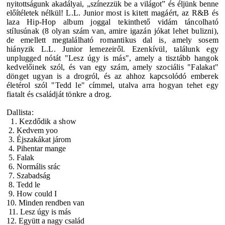
nyitottságunk akadályai, „színezzük be a világot” és éljünk benne
előítéletek nélkül!
L.L. Junior most is kitett magáért, az R&B és
laza Hip-Hop album joggal tekinthető vidám táncolható
stílusúnak (8 olyan szám van, amire igazán jókat lehet bulizni),
de emellett megtalálható romantikus dal is, amely sosem
hiányzik L.L. Junior lemezeiről.
Ezenkívül, találunk egy
unplugged nótát "Lesz úgy is más", amely a tisztább hangok
kedvelőinek szól, és van egy szám, amely szociális "Falakat"
dönget ugyan is a drogról, és az ahhoz kapcsolódó emberek
életérol szól "Tedd le" címmel, utalva arra hogyan tehet egy
fiatalt és családját tönkre a drog.
Dallista:
1. Kezdődik a show
2. Kedvem yoo
3. Éjszakákat járom
4. Pihentar mange
5. Falak
6. Normális srác
7. Szabadság
8. Tedd le
9. How could I
10. Minden rendben van
11. Lesz úgy is más
12. Együtt a nagy család