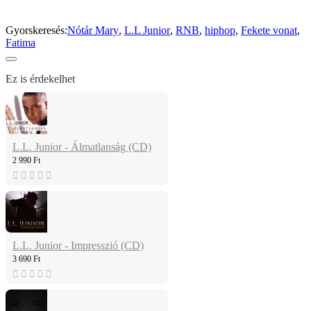
Gyorskeresés:
Nótár Mary
,
L.L Junior
,
RNB
,
hiphop
,
Fekete vonat
,
Fatima
Ez is érdekelhet
L.L. Junior - Álmatlanság (CD)
2 990 Ft
L.L. Junior - Impresszió (CD)
3 690 Ft