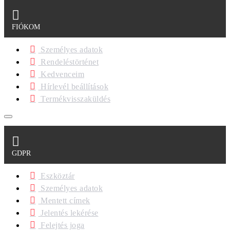
FIÓKOM
Személyes adatok
Rendeléstörténet
Kedvenceim
Hírlevél beállítások
Termékvisszaküldés
GDPR
Eszköztár
Személyes adatok
Mentett címek
Jelentés lekérése
Felejtés joga