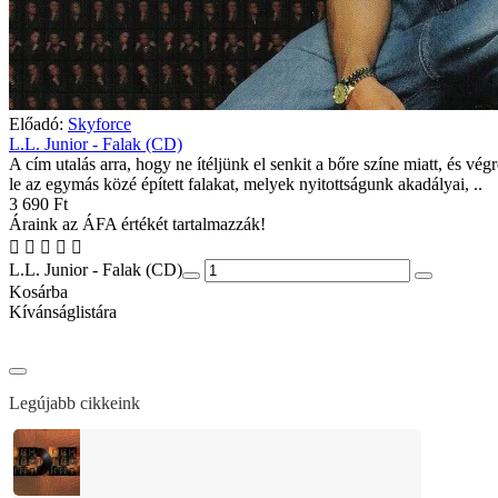
Előadó:
Skyforce
L.L. Junior - Falak (CD)
A cím utalás arra, hogy ne ítéljünk el senkit a bőre színe miatt, és vég
le az egymás közé épített falakat, melyek nyitottságunk akadályai, ..
3 690 Ft
Áraink az ÁFA értékét tartalmazzák!
L.L. Junior - Falak (CD)
Kosárba
Kívánságlistára
Legújabb cikkeink