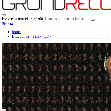
Keresés a termékek között
0
Kosaram
home
L.L. Junior - Falak (CD)