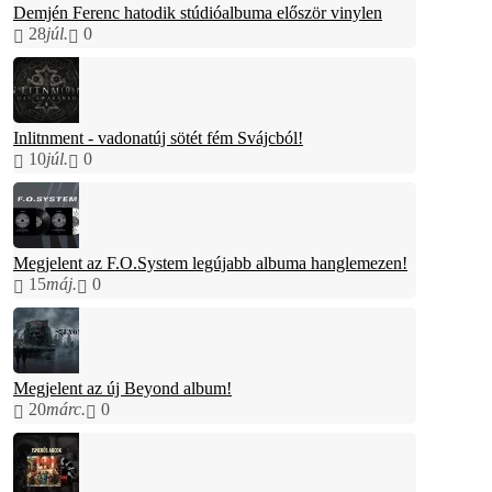
Demjén Ferenc hatodik stúdióalbuma először vinylen
28
júl.
0
Inlitnment - vadonatúj sötét fém Svájcból!
10
júl.
0
Megjelent az F.O.System legújabb albuma hanglemezen!
15
máj.
0
Megjelent az új Beyond album!
20
márc.
0