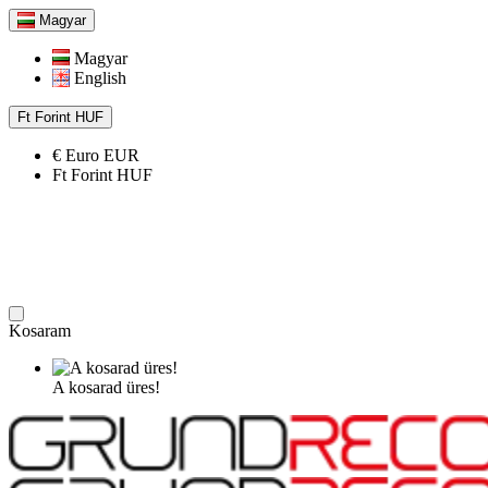
Magyar
Magyar
English
Ft
Forint
HUF
€
Euro
EUR
Ft
Forint
HUF
Kosaram
A kosarad üres!