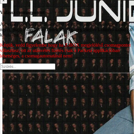
×
Válassz csomagpontot
A csomagpont kiválasztásához írd be az irányítószámot vagy a város
nevét, majd a megjelenő címek közül a megfelelőre kattintva tudod azt
kiválasztani.
Kérjük, vedd figyelembe hogy ha Z-BOX megjelölésű csomagpontot
választasz, ott az utánvétes fizetés csak a Packeta applikációban
lehetséges, a csomagautomatánál nem!