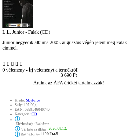
L.L. Junior - Falak (CD)
Junior negyedik albuma 2005. augusztus végén jelent meg Falak
címmel.
0 vélemény
-
Írj véleményt a termékről!
3 690 Ft
Áraink az ÁFA értékét tartalmazzák!
Kiadó:
Skyforce
Súly:
107.00g
EAN:
5999546040746
Kategória:
CD
ⓘ
Elérhetőség:
Raktáron
ⓘ
2026.08.12.
Várható szállítás:
ⓘ
1190 Ft-tól
Szállítási ár: