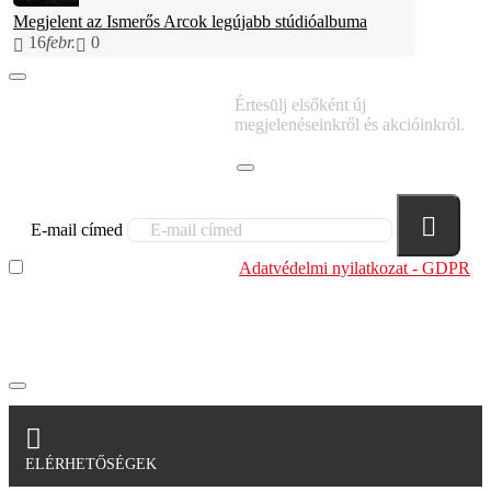
Megjelent az Ismerős Arcok legújabb stúdióalbuma
16
febr.
0
IRATKOZZ FEL
Értesülj elsőként új
HÍRLEVELÜNKRE!
megjelenéseinkről és akcióinkról.
E-mail címed
Elolvastam és megértettem az
Adatvédelmi nyilatkozat - GDPR
szabályzatban leírtakat. Tudomásul veszem, hogy a
regisztrációkor megadott adataim egy részét anonimizált
formában a cég marketing célokra felhasználja.
ELÉRHETŐSÉGEK