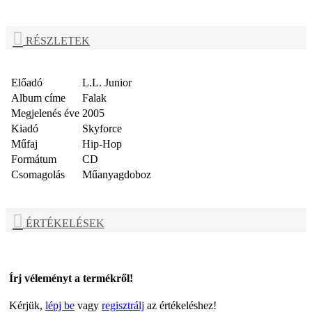
RÉSZLETEK
Előadó
L.L. Junior
Album címe
Falak
Megjelenés éve
2005
Kiadó
Skyforce
Műfaj
Hip-Hop
Formátum
CD
Csomagolás
Műanyagdoboz
ÉRTÉKELÉSEK
Írj véleményt a termékről!
Kérjük,
lépj be
vagy
regisztrálj
az értékeléshez!