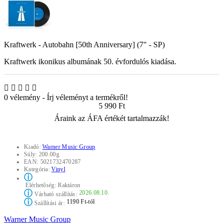
Kraftwerk - Autobahn [50th Anniversary] (7" - SP)
Kraftwerk ikonikus albumának 50. évfordulós kiadása.
0 vélemény
-
Írj véleményt a termékről!
5 990 Ft
Áraink az ÁFA értékét tartalmazzák!
Kiadó:
Warner Music Group
Súly:
200.00g
EAN:
5021732470287
Kategória:
Vinyl
ⓘ
Elérhetőség:
Raktáron
ⓘ
2026.08.10.
Várható szállítás:
ⓘ
1190 Ft-tól
Szállítási ár:
Warner Music Group