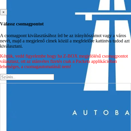
×
Válassz csomagpontot
A csomagpont kiválasztásához írd be az irányítószámot vagy a város
nevét, majd a megjelenő címek közül a megfelelőre kattintva tudod azt
kiválasztani.
Kérjük, vedd figyelembe hogy ha Z-BOX megjelölésű csomagpontot
választasz, ott az utánvétes fizetés csak a Packeta applikációban
lehetséges, a csomagautomatánál nem!