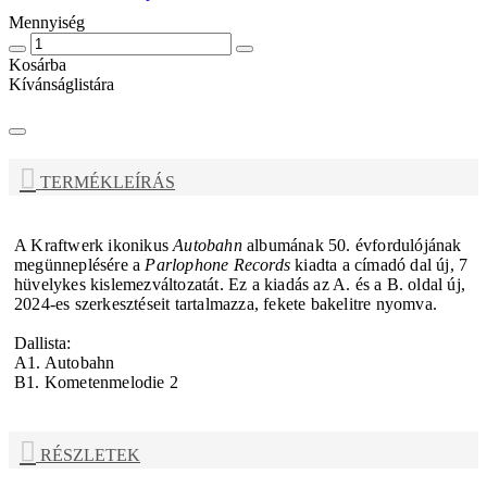
Mennyiség
Kosárba
Kívánságlistára
TERMÉKLEÍRÁS
A
Kraftwerk
ikonikus
Autobahn
albumának 50. évfordulójának
megünneplésére a
Parlophone Records
kiadta a címadó dal új, 7
hüvelykes kislemezváltozatát. Ez a kiadás az A. és a B. oldal új,
2024-es szerkesztéseit tartalmazza, fekete bakelitre nyomva.
Dallista:
A1. Autobahn
B1. Kometenmelodie 2
RÉSZLETEK