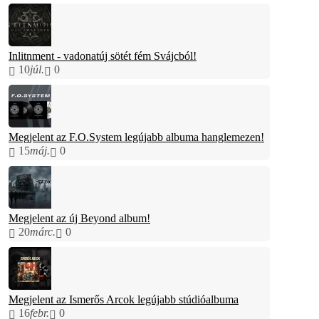
Inlitnment - vadonatúj sötét fém Svájcból!
10
júl.
0
Megjelent az F.O.System legújabb albuma hanglemezen!
15
máj.
0
Megjelent az új Beyond album!
20
márc.
0
Megjelent az Ismerős Arcok legújabb stúdióalbuma
16
febr.
0