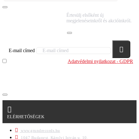
IRATKOZZ FEL
Értesülj elsőként új
HÍRLEVELÜNKRE!
megjelenéseinkről és akcióinkról.
E-mail címed
Elolvastam és megértettem az
Adatvédelmi nyilatkozat - GDPR
szabályzatban leírtakat. Tudomásul veszem, hogy a
regisztrációkor megadott adataim egy részét anonimizált
formában a cég marketing célokra felhasználja.
ELÉRHETŐSÉGEK
www.grundrecords.hu
1047 Budapest, Károlyi István u. 10.