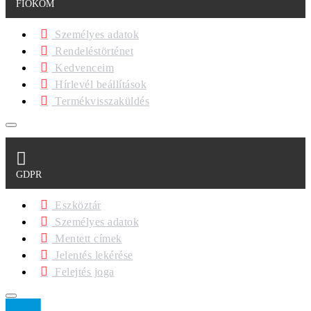
FIÓKOM
Személyes adatok
Rendeléstörténet
Kedvenceim
Hírlevél beállítások
Termékvisszaküldés
GDPR
Eszköztár
Személyes adatok
Mentett címek
Jelentés lekérése
Felejtés joga