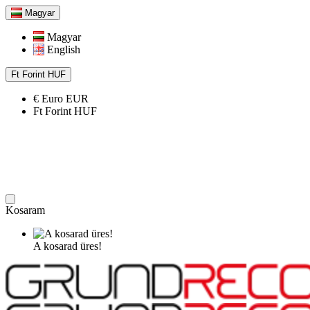
Magyar
Magyar
English
Ft
Forint
HUF
€
Euro
EUR
Ft
Forint
HUF
Kosaram
A kosarad üres!