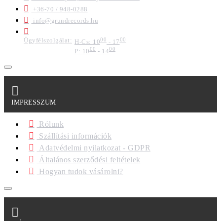
+36-70 / 948-0288
info@grundrecords.hu
Ügyfélszolgálat:
00
00
H-Cs: 10
- 17
00
00
P: 10
- 14
IMPRESSZUM
Rólunk
Szállítási információk
Adatvédelmi nyilatkozat - GDPR
Általános szerződési feltételek
Hogyan tudok vásárolni?