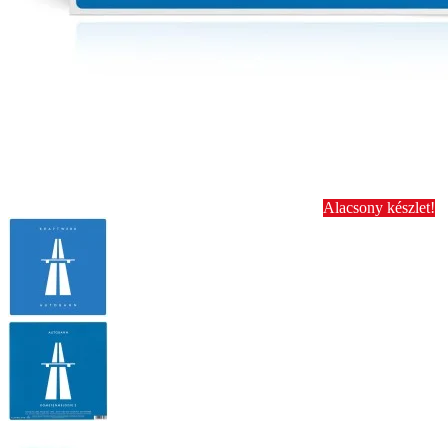
Alacsony készlet!