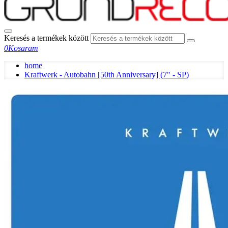
Keresés a termékek között
0
Kosaram
home
Kraftwerk - Autobahn [50th Anniversary] (7" - SP)