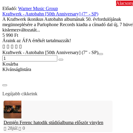
Alacsony
Előadó:
Warner Music Group
Kraftwerk - Autobahn [50th Anniversary] (7" - SP)
A Kraftwerk ikonikus Autobahn albumának 50. évfordulójának
megünneplésére a Parlophone Records kiadta a címadó dal új, 7 hüve
kislemezváltozatát...
5 990 Ft
Áraink az ÁFA értékét tartalmazzák!
Kraftwerk - Autobahn [50th Anniversary] (7" - SP)
Kosárba
Kívánságlistára
Legújabb cikkeink
Demjén Ferenc hatodik stúdióalbuma először vinylen
28
júl.
0