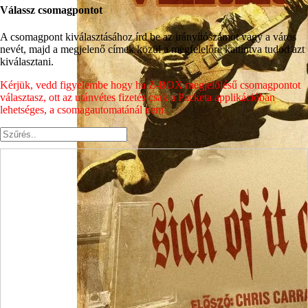
Válassz csomagpontot
A csomagpont kiválasztásához írd be az irányítószámot vagy a város
nevét, majd a megjelenő címek közül a megfelelőre kattintva tudod azt
kiválasztani.
Kérjük, vedd figyelembe hogy ha Z-BOX megjelölésű csomagpontot
választasz, ott az utánvétes fizetés csak a Packeta applikációban
lehetséges, a csomagautomatánál nem!