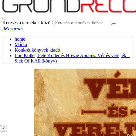
Keresés a termékek között
0
Kosaram
home
Márka
Konkrét könyvek kiadó
Lou Koller, Pete Koller és Howie Abrams: Vér és verejték –
Sick Of It All (könyv)
×