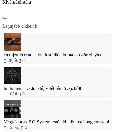
Kívánságlistára
Legújabb cikkeink
Demjén Ferenc hatodik stúdióalbuma először vinylen
28
júl.
0
Inlitnment - vadonatúj sötét fém Svájcból!
10
júl.
0
Megjelent az F.O.System legújabb albuma hanglemezen!
15
máj.
0