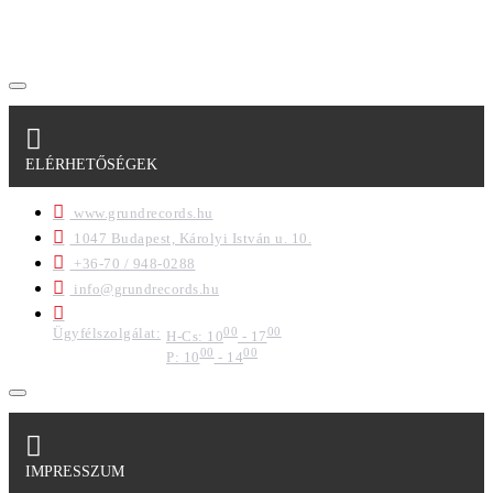
regisztrációkor megadott adataim egy részét anonimizált
formában a cég marketing célokra felhasználja.
ELÉRHETŐSÉGEK
www.grundrecords.hu
1047 Budapest, Károlyi István u. 10.
+36-70 / 948-0288
info@grundrecords.hu
Ügyfélszolgálat:
00
00
H-Cs: 10
- 17
00
00
P: 10
- 14
IMPRESSZUM