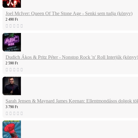
Joel McIver: Queen Of The Stone Age - Senki sem tudja (könyv)
2 490 Ft
Dudich Ákos & Pritz Péter - Nonstop Rock 'n' Roll Interjúk (könyv
2 590 Ft
Sarah Jensen & Maynard James Keenan: Ellentmondásos dolgok tök
3 790 Ft