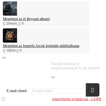
Megjelent az új Beyond album!
20
márc.
0
Megjelent az Ismerős Arcok legújabb stúdióalbuma
16
febr.
0
IRATKOZZ FEL
Értesülj elsőként új
HÍRLEVELÜNKRE!
megjelenéseinkről és akcióinkról.
E-mail címed
Elolvastam és megértettem az
Adatvédelmi nyilatkozat - GDPR
szabályzatban leírtakat. Tudomásul veszem, hogy a