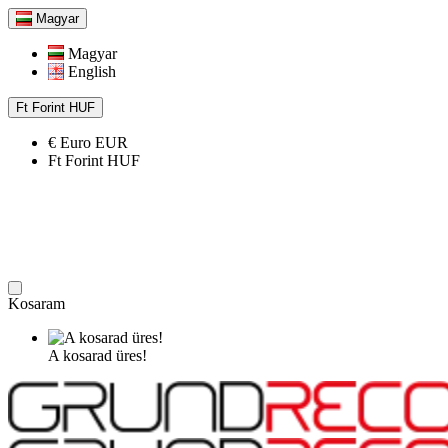
Magyar
Magyar
English
Ft
Forint
HUF
€
Euro
EUR
Ft
Forint
HUF
Kosaram
A kosarad üres!