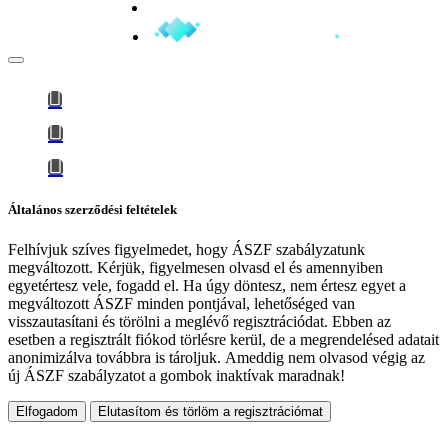
Minden jog fenntartva © 2026
Általános szerződési feltételek
Felhívjuk szíves figyelmedet, hogy
ÁSZF szabályzatunk
megváltozott
. Kérjük, figyelmesen olvasd el és amennyiben
egyetértesz vele, fogadd el. Ha úgy döntesz, nem értesz egyet a
megváltozott ÁSZF minden pontjával, lehetőséged van
visszautasítani és törölni a meglévő regisztrációdat. Ebben az
esetben a regisztrált fiókod törlésre kerül, de a megrendelésed adatait
anonimizálva továbbra is tároljuk.
Ameddig nem olvasod végig az
új ÁSZF szabályzatot a gombok inaktívak maradnak!
Elfogadom
Elutasítom és törlöm a regisztrációmat