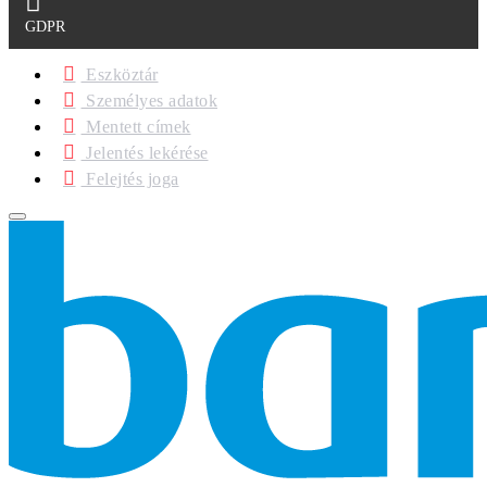
GDPR
Eszköztár
Személyes adatok
Mentett címek
Jelentés lekérése
Felejtés joga