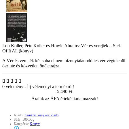
Lou Koller, Pete Koller és Howie Abrams: Vér és verejték – Sick
Of It All (könyv)
A Vér és verejték két soha el nem bizonytalanodó testvér végtelenül
őszinte és közvetlen önéletrajza.
0 vélemény
-
Írj véleményt a termékről!
5 490 Ft
Áraink az ÁFA értékét tartalmazzák!
Kiadó:
Konkrét könyvek kiadó
Súly:
500.00g
Kategória:
Könyv
ⓘ