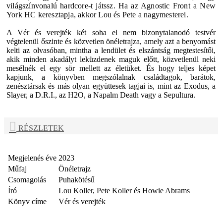
világszínvonalú hardcore-t játssz. Ha az Agnostic Front a New
York HC keresztapja, akkor Lou és Pete a nagymesterei.
A Vér és verejték két soha el nem bizonytalanodó testvér
végtelenül őszinte és közvetlen önéletrajza, amely azt a benyomást
kelti az olvasóban, mintha a lendület és elszántság megtestesítői,
akik minden akadályt leküzdenek maguk előtt, közvetlenül neki
mesélnék el egy sör mellett az életüket. És hogy teljes képet
kapjunk, a könyvben megszólalnak családtagok, barátok,
zenésztársak és más olyan együttesek tagjai is, mint az Exodus, a
Slayer, a D.R.I., az H2O, a Napalm Death vagy a Sepultura.
RÉSZLETEK
Megjelenés éve
2023
Műfaj
Önéletrajz
Csomagolás
Puhakötésű
Író
Lou Koller, Pete Koller és Howie Abrams
Könyv címe
Vér és verejték