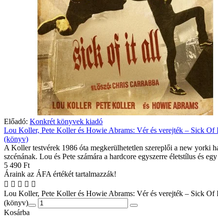
Előadó:
Konkrét könyvek kiadó
Lou Koller, Pete Koller és Howie Abrams: Vér és verejték – Sick Of I
(könyv)
A Koller testvérek 1986 óta megkerülhetetlen szereplői a new yorki h
szcénának. Lou és Pete számára a hardcore egyszerre életstílus és egy
5 490 Ft
Áraink az ÁFA értékét tartalmazzák!
Lou Koller, Pete Koller és Howie Abrams: Vér és verejték – Sick Of I
(könyv)
Kosárba