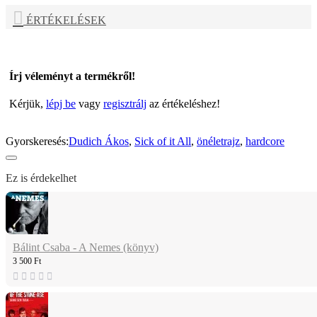
ÉRTÉKELÉSEK
Írj véleményt a termékről!
Kérjük,
lépj be
vagy
regisztrálj
az értékeléshez!
Gyorskeresés:
Dudich Ákos
,
Sick of it All
,
önéletrajz
,
hardcore
Ez is érdekelhet
Bálint Csaba - A Nemes (könyv)
3 500 Ft