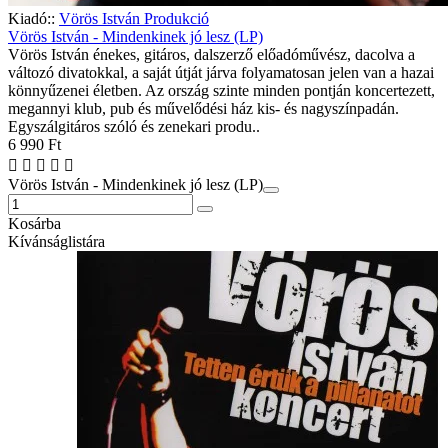
Kiadó::
Vörös István Produkció
Vörös István - Mindenkinek jó lesz (LP)
Vörös István énekes, gitáros, dalszerző előadóművész, dacolva a
változó divatokkal, a saját útját járva folyamatosan jelen van a hazai
könnyűzenei életben. Az ország szinte minden pontján koncertezett,
megannyi klub, pub és művelődési ház kis- és nagyszínpadán.
Egyszálgitáros szóló és zenekari produ..
6 990 Ft
Vörös István - Mindenkinek jó lesz (LP)
Kosárba
Kívánságlistára