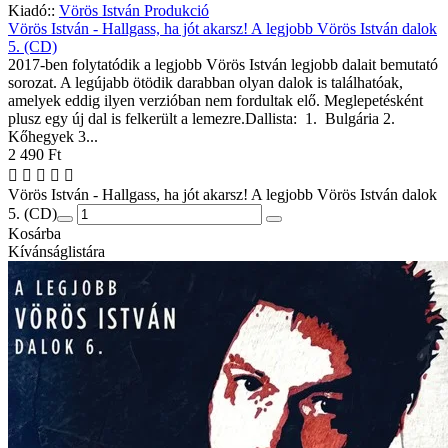
Kiadó::
Vörös István Produkció
Vörös István - Hallgass, ha jót akarsz! A legjobb Vörös István dalok
5. (CD)
2017-ben folytatódik a legjobb Vörös István legjobb dalait bemutató
sorozat. A legújabb ötödik darabban olyan dalok is találhatóak,
amelyek eddig ilyen verzióban nem fordultak elő. Meglepetésként
plusz egy új dal is felkerült a lemezre.Dallista: 1. Bulgária 2.
Kőhegyek 3...
2 490 Ft
Vörös István - Hallgass, ha jót akarsz! A legjobb Vörös István dalok
5. (CD)
Kosárba
Kívánságlistára