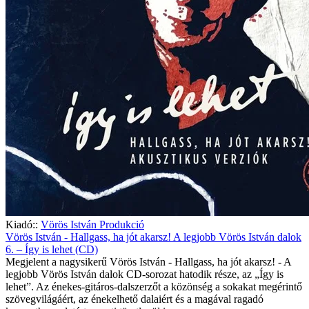
Kiadó::
Vörös István Produkció
Vörös István - Hallgass, ha jót akarsz! A legjobb Vörös István dalok
6. – Így is lehet (CD)
Megjelent a nagysikerű Vörös István - Hallgass, ha jót akarsz! - A
legjobb Vörös István dalok CD-sorozat hatodik része, az „Így is
lehet”. Az énekes-gitáros-dalszerzőt a közönség a sokakat megérintő
szövegvilágáért, az énekelhető dalaiért és a magával ragadó