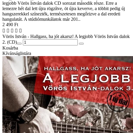
legjobb Vörös István dalok CD sorozat második része. Erre a
lemezre hét dal lett újra rögzítve, öt újra keverve, a többit pedig új
hangszerekkel színezték, természetesen megőrizve a dal eredeti
hangulatát. A stúdiómunkálatok már 201..
2 490 Ft
Vörös István - Hallgass, ha jót akarsz! A legjobb Vörös István dalok
2. (CD)
Kosárba
Kívánságlistára