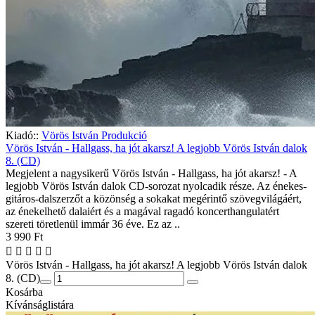
Kiadó::
Vörös István Produkció
Vörös István - Hallgass, ha jót akarsz! A legjobb Vörös István dalok
8. (CD)
Megjelent a nagysikerű Vörös István - Hallgass, ha jót akarsz! - A
legjobb Vörös István dalok CD-sorozat nyolcadik része. Az énekes-
gitáros-dalszerzőt a közönség a sokakat megérintő szövegvilágáért,
az énekelhető dalaiért és a magával ragadó koncerthangulatért
szereti töretlenül immár 36 éve. Ez az ..
3 990 Ft
Vörös István - Hallgass, ha jót akarsz! A legjobb Vörös István dalok
8. (CD)
Kosárba
Kívánságlistára