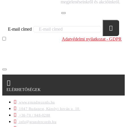
HÍRLEVELÜNKRE!
megjelenéseinkről és akcióinkról.
E-mail címed
Elolvastam és megértettem az
Adatvédelmi nyilatkozat - GDPR
szabályzatban leírtakat. Tudomásul veszem, hogy a
regisztrációkor megadott adataim egy részét anonimizált
formában a cég marketing célokra felhasználja.
ELÉRHETŐSÉGEK
www.grundrecords.hu
1047 Budapest, Károlyi István u. 10.
+36-70 / 948-0288
info@grundrecords.hu