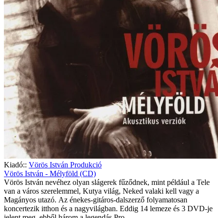
Kiadó::
Vörös István Produkció
Vörös István - Mélyföld (CD)
Vörös István nevéhez olyan slágerek fűződnek, mint például a Tele
van a város szerelemmel, Kutya világ, Neked valaki kell vagy a
Magányos utazó. Az énekes-gitáros-dalszerző folyamatosan
koncertezik itthon és a nagyvilágban. Eddig 14 lemeze és 3 DVD-je
jelent meg, ebből három a legendás Pro..