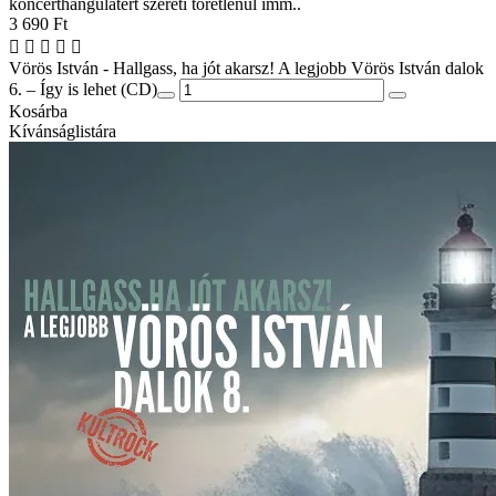
koncerthangulatért szereti töretlenül imm..
3 690 Ft
Vörös István - Hallgass, ha jót akarsz! A legjobb Vörös István dalok
6. – Így is lehet (CD)
Kosárba
Kívánságlistára