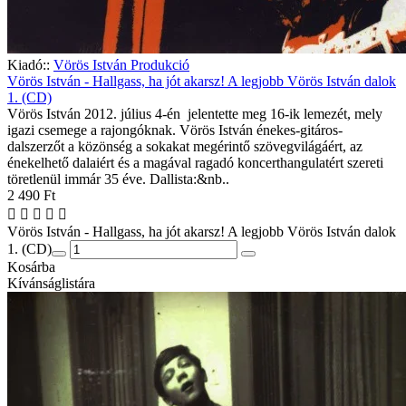
Kiadó::
Vörös István Produkció
Vörös István - Hallgass, ha jót akarsz! A legjobb Vörös István dalok
1. (CD)
Vörös István 2012. július 4-én jelentette meg 16-ik lemezét, mely
igazi csemege a rajongóknak. Vörös István énekes-gitáros-
dalszerzőt a közönség a sokakat megérintő szövegvilágáért, az
énekelhető dalaiért és a magával ragadó koncerthangulatért szereti
töretlenül immár 35 éve. Dallista:&nb..
2 490 Ft
Vörös István - Hallgass, ha jót akarsz! A legjobb Vörös István dalok
1. (CD)
Kosárba
Kívánságlistára