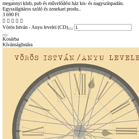
megannyi klub, pub és művelődési ház kis- és nagyszínpadán.
Egyszálgitáros szóló és zenekari produ..
3 690 Ft
Vörös István - Anyu levelei (CD)
Kosárba
Kívánságlistára