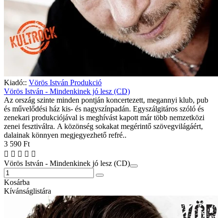
Kiadó::
Vörös István Produkció
Vörös István - Mindenkinek jó lesz (CD)
Az ország szinte minden pontján koncertezett, megannyi klub, pub
és művelődési ház kis- és nagyszínpadán. Egyszálgitáros szóló és
zenekari produkciójával is meghívást kapott már több nemzetközi
zenei fesztiválra. A közönség sokakat megérintő szövegvilágáért,
dalainak könnyen megjegyezhető refré..
3 590 Ft
Vörös István - Mindenkinek jó lesz (CD)
Kosárba
Kívánságlistára