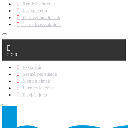
Rendeléstörténet
Kedvenceim
Hírlevél beállítások
Termékvisszaküldés
GDPR
Eszköztár
Személyes adatok
Mentett címek
Jelentés lekérése
Felejtés joga