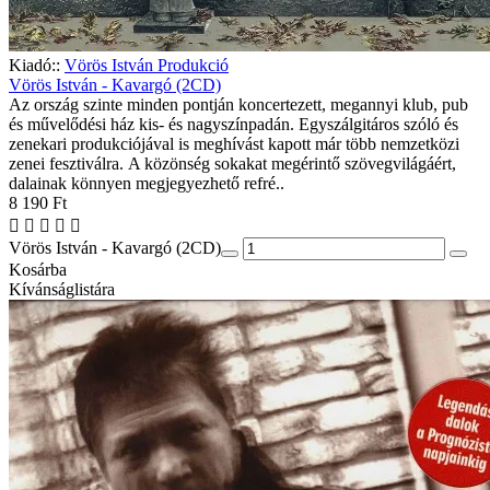
Kiadó::
Vörös István Produkció
Vörös István - Kavargó (2CD)
Az ország szinte minden pontján koncertezett, megannyi klub, pub
és művelődési ház kis- és nagyszínpadán. Egyszálgitáros szóló és
zenekari produkciójával is meghívást kapott már több nemzetközi
zenei fesztiválra. A közönség sokakat megérintő szövegvilágáért,
dalainak könnyen megjegyezhető refré..
8 190 Ft
Vörös István - Kavargó (2CD)
Kosárba
Kívánságlistára