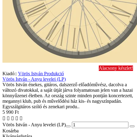
Alacsony készlet!
Kiadó::
Vörös István Produkció
Vörös István - Anyu levelei (LP)
Vörös István énekes, gitáros, dalszerző előadóművész, dacolva a
változó divatokkal, a saját útját járva folyamatosan jelen van a hazai
könnyűzenei életben. Az ország szinte minden pontján koncertezett,
megannyi klub, pub és művelődési ház kis- és nagyszínpadán.
Egyszálgitáros szóló és zenekari produ..
5 990 Ft
Vörös István - Anyu levelei (LP)
Kosárba
Kívánságlistára