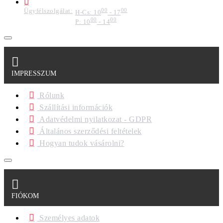
Ügyfélszolgálat:
00
00
H-Cs: 10
- 17
00
00
P: 10
- 14
IMPRESSZUM
Rólunk
Szállítási információk
Adatvédelmi nyilatkozat - GDPR
Általános szerződési feltételek
Hogyan tudok vásárolni?
FIÓKOM
Személyes adatok