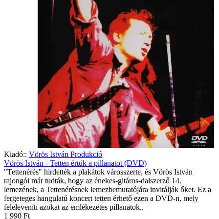
Kiadó::
Vörös István Produkció
Vörös István - Tetten értük a pillanatot (DVD)
"Tettenérés" hirdették a plakátok városszerte, és Vörös István
rajongói már tudták, hogy az énekes-gitáros-dalszerző 14.
lemezének, a Tettenérésnek lemezbemutatójára invitálják őket. Ez a
fergeteges hangulatú koncert tetten érhető ezen a DVD-n, mely
feleleveníti azokat az emlékezetes pillanatok..
1 990 Ft