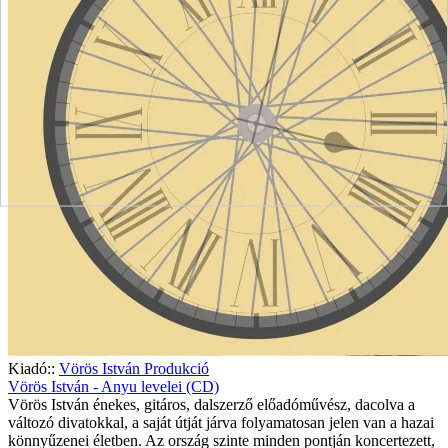
Kiadó::
Vörös István Produkció
Vörös István - Anyu levelei (CD)
Vörös István énekes, gitáros, dalszerző előadóművész, dacolva a
változó divatokkal, a saját útját járva folyamatosan jelen van a hazai
könnyűzenei életben. Az ország szinte minden pontján koncertezett,