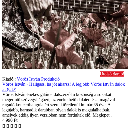
Utolsó darab!
Kiadó::
Vörös István Produkció
Vörös István - Hallgass, ha jót akarsz! A legjobb Vörös István dalok
3. (CD)
Vörös István énekes-gitáros-dalszerzőt a közönség a sokakat
megérintő szövegvilágáért, az énekelhető dalaiért és a magával
ragadó koncerthangulatért szereti töretlenül immár 35 éve. A
legújabb, harmadik darabban olyan dalok is megtalálhatóak,
amelyek eddig ilyen verzióban nem fordultak elő. Meglepet..
4 990 Ft