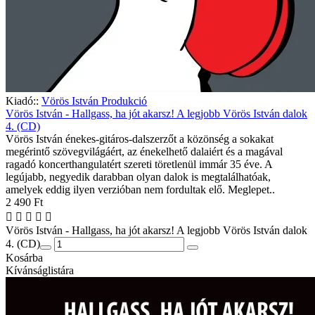
Kiadó::
Vörös István Produkció
Vörös István - Hallgass, ha jót akarsz! A legjobb Vörös István dalok
4. (CD)
Vörös István énekes-gitáros-dalszerzőt a közönség a sokakat
megérintő szövegvilágáért, az énekelhető dalaiért és a magával
ragadó koncerthangulatért szereti töretlenül immár 35 éve. A
legújabb, negyedik darabban olyan dalok is megtalálhatóak,
amelyek eddig ilyen verzióban nem fordultak elő. Meglepet..
2 490 Ft
Vörös István - Hallgass, ha jót akarsz! A legjobb Vörös István dalok
4. (CD)
Kosárba
Kívánságlistára