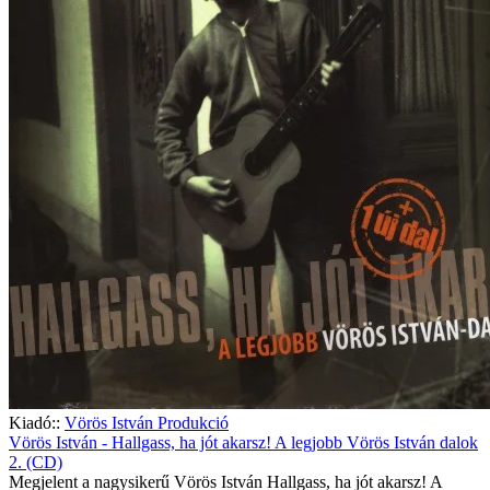
Kiadó::
Vörös István Produkció
Vörös István - Hallgass, ha jót akarsz! A legjobb Vörös István dalok
2. (CD)
Megjelent a nagysikerű Vörös István Hallgass, ha jót akarsz! A