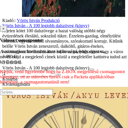
Kiadó::
Vörös István Produkció
Vörös István - A 100 legjobb dalszöveg (könyv)
×
A jelen kötet 100 dalszövege a hazai valóság utóbbi négy
évtizedének éleslátó, sokszínű tükre. Érzelem-gazdag, elmélyülést
Válassz csomagpontot
érdemlő, egyszersmind olvasmányos, szórakoztató korrajz. Kitűnik
belőle Vörös István zeneszerző, dalköltő, gitáros-énekes,
karizmatikus frontember azon sajátossága, hogy egyszer..
A csomagpont kiválasztásához írd be az irányítószámot vagy a város
3 690 Ft
nevét, majd a megjelenő címek közül a megfelelőre kattintva tudod azt
kiválasztani.
Vörös István - A 100 legjobb dalszöveg (könyv)
Kérjük, vedd figyelembe hogy ha Z-BOX megjelölésű csomagpontot
választasz, ott az utánvétes fizetés csak a Packeta applikációban
Kosárba
lehetséges, a csomagautomatánál nem!
Kívánságlistára