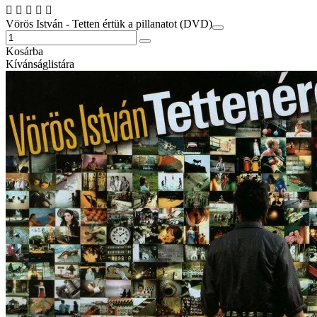
Vörös István - Tetten értük a pillanatot (DVD)
Kosárba
Kívánságlistára