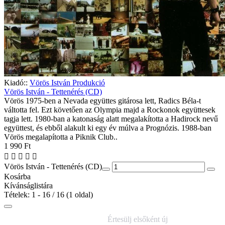
Kiadó::
Vörös István Produkció
Vörös István - Tettenérés (CD)
Vörös 1975-ben a Nevada együttes gitárosa lett, Radics Béla-t
váltotta fel. Ezt követően az Olympia majd a Rockonok együttesek
tagja lett. 1980-ban a katonaság alatt megalakította a Hadirock nevű
együttest, és ebből alakult ki egy év múlva a Prognózis. 1988-ban
Vörös megalapította a Piknik Club..
1 990 Ft
Vörös István - Tettenérés (CD)
Kosárba
Kívánságlistára
Tételek: 1 - 16 / 16 (1 oldal)
IRATKOZZ FEL
Értesülj elsőként új