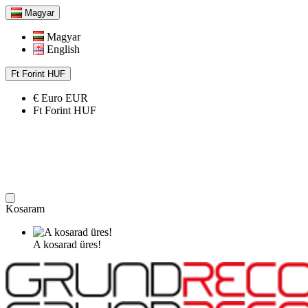
Magyar
Magyar
English
Ft
Forint
HUF
€
Euro
EUR
Ft
Forint
HUF
Kosaram
A kosarad üres!