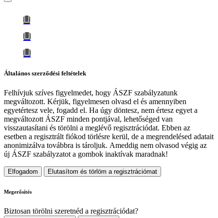
Általános szerződési feltételek
Felhívjuk szíves figyelmedet, hogy
ÁSZF szabályzatunk
megváltozott
. Kérjük, figyelmesen olvasd el és amennyiben
egyetértesz vele, fogadd el. Ha úgy döntesz, nem értesz egyet a
megváltozott ÁSZF minden pontjával, lehetőséged van
visszautasítani és törölni a meglévő regisztrációdat. Ebben az
esetben a regisztrált fiókod törlésre kerül, de a megrendelésed adatait
anonimizálva továbbra is tároljuk.
Ameddig nem olvasod végig az
új ÁSZF szabályzatot a gombok inaktívak maradnak!
Elfogadom
Elutasítom és törlöm a regisztrációmat
Megerősítés
Biztosan törölni szeretnéd a regisztrációdat?