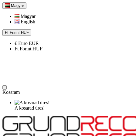
Magyar
Magyar
English
Ft
Forint
HUF
€
Euro
EUR
Ft
Forint
HUF
Kosaram
A kosarad üres!