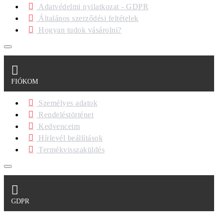
Adatvédelmi nyilatkozat - GDPR
Általános szerződési feltételek
Hogyan tudok vásárolni?
FIÓKOM
Személyes adatok
Rendeléstörténet
Kedvenceim
Hírlevél beállítások
Termékvisszaküldés
GDPR