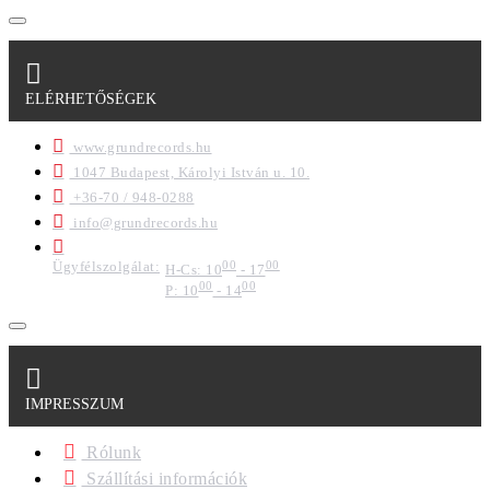
ELÉRHETŐSÉGEK
www.grundrecords.hu
1047 Budapest, Károlyi István u. 10.
+36-70 / 948-0288
info@grundrecords.hu
Ügyfélszolgálat:
00
00
H-Cs: 10
- 17
00
00
P: 10
- 14
IMPRESSZUM
Rólunk
Szállítási információk