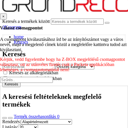
×
Keresés a termékek között
0
Kosaram
Válassz csomagpontot
home
A csomagpont kiválasztásához írd be az irányítószámot vagy a város
Keresés
nevét, majd a megjelenő címek közül a megfelelőre kattintva tudod azt
kiválasztani.
Keresés
Kérjük, vedd figyelembe hogy ha Z-BOX megjelölésű csomagpontot
választasz, ott az utánvétes fizetés csak a Packeta applikációban
lehetséges, a csomagautomatánál nem!
Keresés az alkategóriákban
Keresés a termék leírásokban
Keresés
A keresési feltételeknek megfelelő
termékek
Termék összehasonlítás
0
Rendezés:
Listázás: