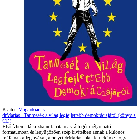
Kiadó::
Magánkiadás
drMáriás - Tanmesék a világ legfejlettebb demokráciájáról (könyv +
CD)
Első ízben találkozhatunk hatalmas, átfogó, mélyreható
formátumban és lenyűgözően szép kivitelben annak a különös
műfajnak a legjavával, amelyet drMáriás talált ki nekünk: hogy