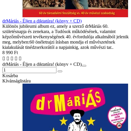
drMáriás - Éljen a diktatúra! (könyv + CD)
Különös jubileumi album ez, amely a szerző drMáriás 60.
születésnapja és zenekara, a Tudósok működésének, valamint
képzőművészeti tevékenységének 40. évfordulója alkalmából jelenik
meg, melyben:60 önéletrajzi írásban mondja el művészetének
kialakulását tinédzserkorától a napjainkig, azok művészi tar..
8 990 Ft
drMáriás - Éljen a diktatúra! (könyv + CD)
Kosárba
Kívánságlistára