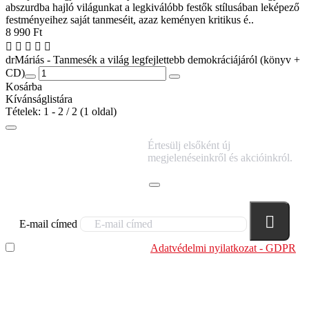
abszurdba hajló világunkat a legkiválóbb festők stílusában leképező
festményeihez saját tanmeséit, azaz keményen kritikus é..
8 990 Ft
drMáriás - Tanmesék a világ legfejlettebb demokráciájáról (könyv +
CD)
Kosárba
Kívánságlistára
Tételek: 1 - 2 / 2 (1 oldal)
IRATKOZZ FEL
Értesülj elsőként új
HÍRLEVELÜNKRE!
megjelenéseinkről és akcióinkról.
E-mail címed
Elolvastam és megértettem az
Adatvédelmi nyilatkozat - GDPR
szabályzatban leírtakat. Tudomásul veszem, hogy a
regisztrációkor megadott adataim egy részét anonimizált
formában a cég marketing célokra felhasználja.