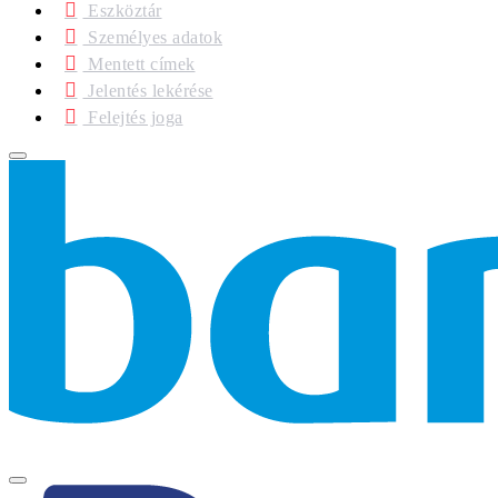
Eszköztár
Személyes adatok
Mentett címek
Jelentés lekérése
Felejtés joga