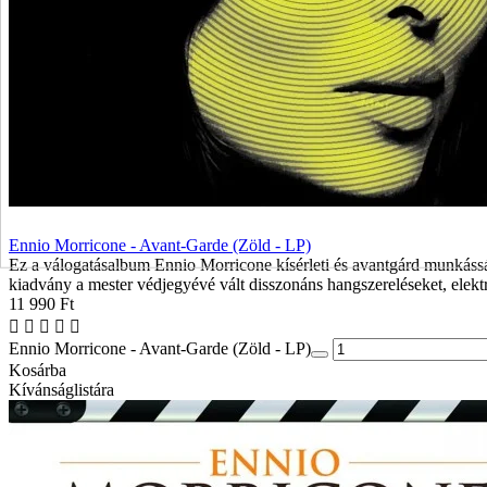
Ennio Morricone - Avant-Garde (Zöld - LP)
Ez a válogatásalbum Ennio Morricone kísérleti és avantgárd munkásságát
kiadvány a mester védjegyévé vált disszonáns hangszereléseket, elektr
11 990 Ft
Ennio Morricone - Avant-Garde (Zöld - LP)
Kosárba
Kívánságlistára