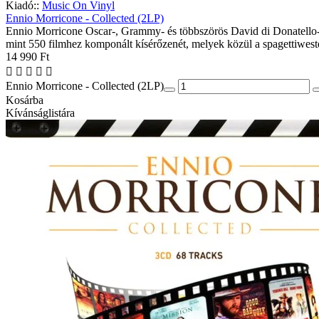
Kiadó::
Music On Vinyl
Ennio Morricone - Collected (2LP)
Ennio Morricone Oscar-, Grammy- és többszörös David di Donatello-dí
mint 550 filmhez komponált kísérőzenét, melyek közül a spagettiwester
14 990 Ft
Ennio Morricone - Collected (2LP)
Kosárba
Kívánságlistára