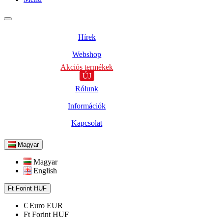
Hírek
Webshop
Akciós termékek
ÚJ
Rólunk
Információk
Kapcsolat
Magyar
Magyar
English
Ft
Forint
HUF
€
Euro
EUR
Ft
Forint
HUF