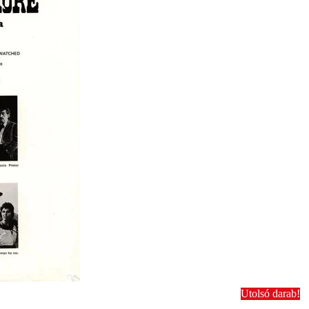
Utolsó darab!