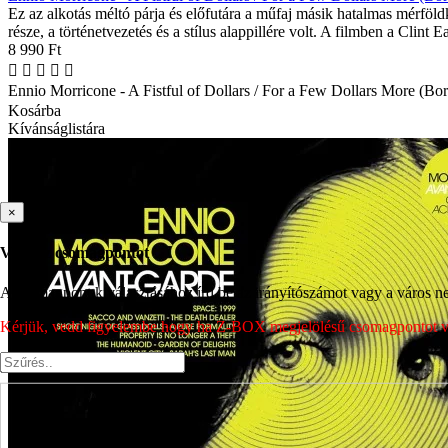
Ez az alkotás méltó párja és előfutára a műfaj másik hatalmas mérföl
része, a történetvezetés és a stílus alappillére volt. A filmben a Clint
8 990 Ft
Ennio Morricone - A Fistful of Dollars / For a Few Dollars More (Bo
Kosárba
Kívánságlistára
×
Válassz csomagpontot
A csomagpont kiválasztásához írd be az irányítószámot vagy a város nev
Kérjük, vedd figyelembe hogy ha Z-BOX megjelölésű csomagpontot vála