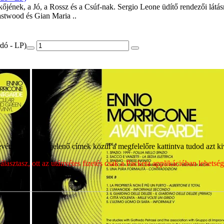
dkőjének, a Jó, a Rossz és a Csúf-nak. Sergio Leone üdítő rendezői látá
 Eastwood és Gian Maria ..
rdó - LP)
ét, majd a megjelenő címek közül a megfelelőre kattintva tudod azt kiv
sztasz, ott az utánvétes fizetés csak a Packeta applikációban lehets