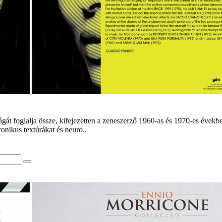
 foglalja össze, kifejezetten a zeneszerző 1960-as és 1970-es évekbeli t
onikus textúrákat és neuro..