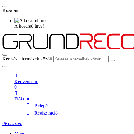
Kosaram
A kosarad üres!
Keresés a termékek között
Kedvenceim
0
Fiókom
Belépés
Regisztráció
0
Kosaram
Menu