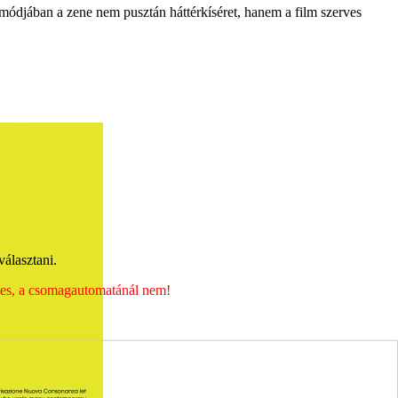
smódjában a zene nem pusztán háttérkíséret, hanem a film szerves
álasztani.
éges, a csomagautomatánál nem!