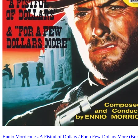
Ennio Morricone - A Fistful of Dollars / For a Few Dollars More (Bo