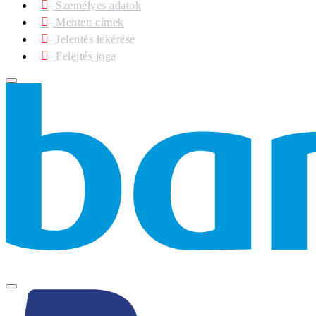
Személyes adatok
Mentett címek
Jelentés lekérése
Felejtés joga