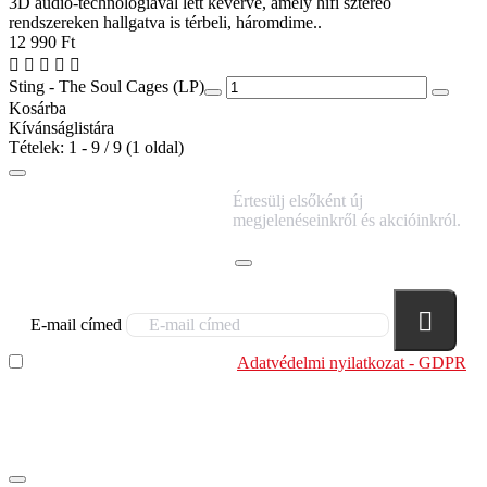
3D audio-technológiával lett keverve, amely hifi sztereó
rendszereken hallgatva is térbeli, háromdime..
12 990 Ft
Sting - The Soul Cages (LP)
Kosárba
Kívánságlistára
Tételek: 1 - 9 / 9 (1 oldal)
IRATKOZZ FEL
Értesülj elsőként új
HÍRLEVELÜNKRE!
megjelenéseinkről és akcióinkról.
E-mail címed
Elolvastam és megértettem az
Adatvédelmi nyilatkozat - GDPR
szabályzatban leírtakat. Tudomásul veszem, hogy a
regisztrációkor megadott adataim egy részét anonimizált
formában a cég marketing célokra felhasználja.