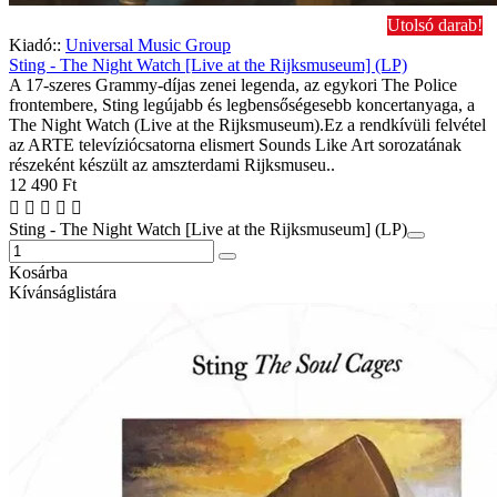
Utolsó darab!
Kiadó::
Universal Music Group
Sting - The Night Watch [Live at the Rijksmuseum] (LP)
A 17-szeres Grammy-díjas zenei legenda, az egykori The Police
frontembere, Sting legújabb és legbensőségesebb koncertanyaga, a
The Night Watch (Live at the Rijksmuseum).Ez a rendkívüli felvétel
az ARTE televíziócsatorna elismert Sounds Like Art sorozatának
részeként készült az amszterdami Rijksmuseu..
12 490 Ft
Sting - The Night Watch [Live at the Rijksmuseum] (LP)
Kosárba
Kívánságlistára