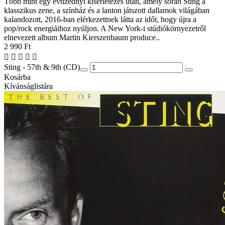
Több mint egy évtizednyi kísérletezés után, amely során Sting a
klasszikus zene, a színház és a lanton játszott dallamok világában
kalandozott, 2016-ban elérkezettnek látta az időt, hogy újra a
pop/rock energiáihoz nyúljon. A New York-i stúdiókörnyezetről
elnevezett album Martin Kierszenbaum produce..
2 990 Ft
Sting - 57th & 9th (CD)
Kosárba
Kívánságlistára