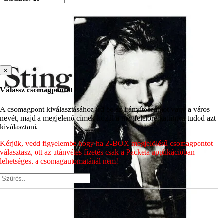
×
Válassz csomagpontot
A csomagpont kiválasztásához írd be az irányítószámot vagy a város
nevét, majd a megjelenő címek közül a megfelelőre kattintva tudod azt
kiválasztani.
Kérjük, vedd figyelembe hogy ha Z-BOX megjelölésű csomagpontot
választasz, ott az utánvétes fizetés csak a Packeta applikációban
lehetséges, a csomagautomatánál nem!