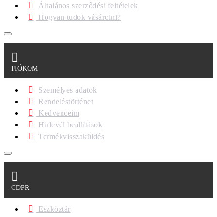
Általános szerződési feltételek
Hogyan tudok vásárolni?
FIÓKOM
Személyes adatok
Rendeléstörténet
Kedvenceim
Hírlevél beállítások
Termékvisszaküldés
GDPR
Eszköztár