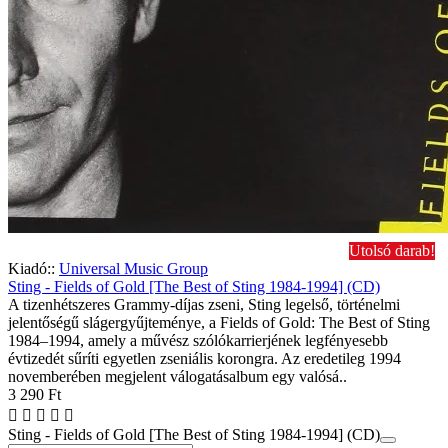
Utolsó darab!
Kiadó::
Universal Music Group
Sting - Fields of Gold [The Best of Sting 1984-1994] (CD)
A tizenhétszeres Grammy-díjas zseni, Sting legelső, történelmi
jelentőségű slágergyűjteménye, a Fields of Gold: The Best of Sting
1984–1994, amely a művész szólókarrierjének legfényesebb
évtizedét sűríti egyetlen zseniális korongra. Az eredetileg 1994
novemberében megjelent válogatásalbum egy valósá..
3 290 Ft
Sting - Fields of Gold [The Best of Sting 1984-1994] (CD)