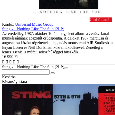
Utolsó darab!
Kiadó::
Universal Music Group
Sting - ...Nothing Like The Sun (2LP)
Az eredetileg 1987. október 16-án megjelent album a zenész korai
munkásságának abszolút csúcspontja. A dalokat 1987 márciusa és
augusztusa között rögzítették a legendás montserrati AIR Studiosban
Bryan Loren és Neil Dorfsman közreműködésével. Zeneileg a
lemez zseniális műfaji sokszínűséggel büszkélk..
16 990 Ft
Sting - ...Nothing Like The Sun (2LP)
Kosárba
Kívánságlistára