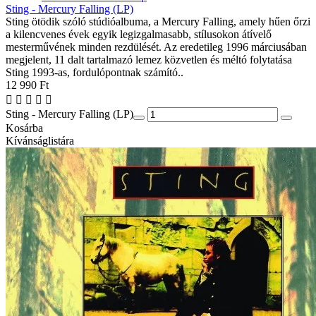
Sting - Mercury Falling (LP)
Sting ötödik szóló stúdióalbuma, a Mercury Falling, amely hűen őrzi
a kilencvenes évek egyik legizgalmasabb, stílusokon átívelő
mesterművének minden rezdülését. Az eredetileg 1996 márciusában
megjelent, 11 dalt tartalmazó lemez közvetlen és méltó folytatása
Sting 1993-as, fordulópontnak számító..
12 990 Ft
Sting - Mercury Falling (LP)
Kosárba
Kívánságlistára