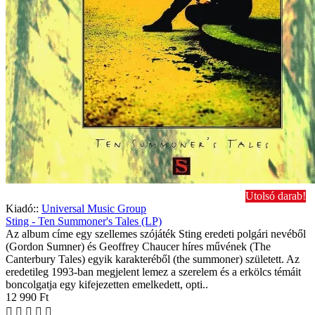
Utolsó darab!
Kiadó::
Universal Music Group
Sting - Ten Summoner's Tales (LP)
Az album címe egy szellemes szójáték Sting eredeti polgári nevéből
(Gordon Sumner) és Geoffrey Chaucer híres művének (The
Canterbury Tales) egyik karakteréből (the summoner) született. Az
eredetileg 1993-ban megjelent lemez a szerelem és a erkölcs témáit
boncolgatja egy kifejezetten emelkedett, opti..
12 990 Ft