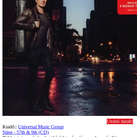
Utolsó darab!
Kiadó::
Universal Music Group
Sting - 57th & 9th (CD)