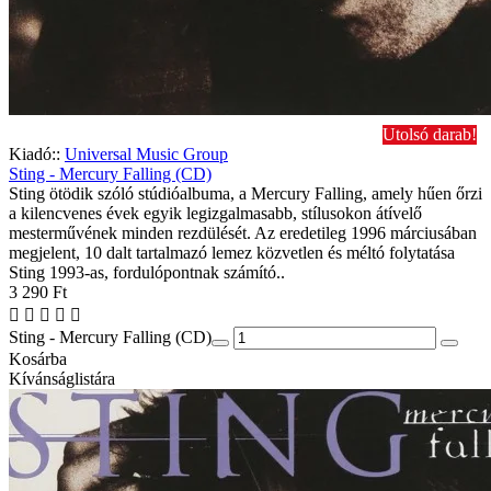
Utolsó darab!
Kiadó::
Universal Music Group
Sting - Mercury Falling (CD)
Sting ötödik szóló stúdióalbuma, a Mercury Falling, amely hűen őrzi
a kilencvenes évek egyik legizgalmasabb, stílusokon átívelő
mesterművének minden rezdülését. Az eredetileg 1996 márciusában
megjelent, 10 dalt tartalmazó lemez közvetlen és méltó folytatása
Sting 1993-as, fordulópontnak számító..
3 290 Ft
Sting - Mercury Falling (CD)
Kosárba
Kívánságlistára