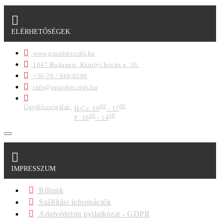
ELÉRHETŐSÉGEK
www.grundrecords.hu
1047 Budapest, Károlyi István u. 10.
+36-70 / 948-0288
info@grundrecords.hu
Ügyfélszolgálat:
00
00
H-Cs: 10
- 17
00
00
P: 10
- 14
IMPRESSZUM
Rólunk
Szállítási információk
Adatvédelmi nyilatkozat - GDPR