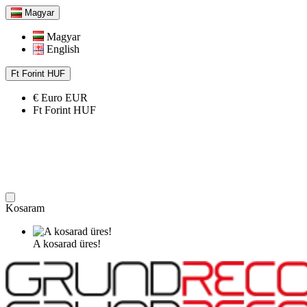
Magyar
Magyar
English
Ft
Forint
HUF
€
Euro
EUR
Ft
Forint
HUF
Kosaram
A kosarad üres!