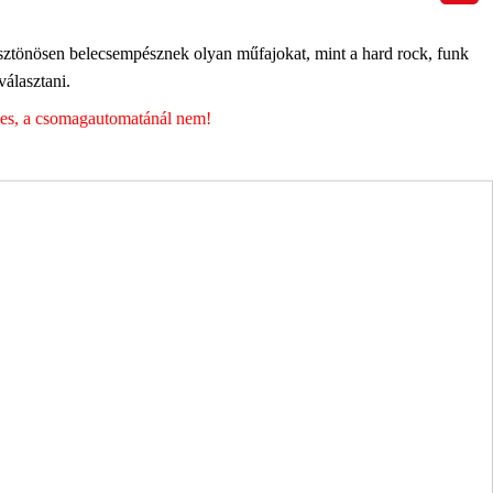
ösztönösen belecsempésznek olyan műfajokat, mint a hard rock, funk
álasztani.
éges, a csomagautomatánál nem!
ott adataim egy részét anonimizált formában a cég marketing célokra