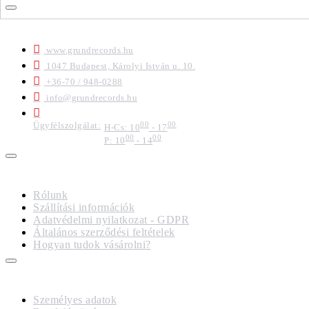
ELÉRHETŐSÉGEK
www.grundrecords.hu
1047 Budapest, Károlyi István u. 10.
+36-70 / 948-0288
info@grundrecords.hu
Ügyfélszolgálat:
00
00
H-Cs: 10
- 17
00
00
P: 10
- 14
IMPRESSZUM
Rólunk
Szállítási információk
Adatvédelmi nyilatkozat - GDPR
Általános szerződési feltételek
Hogyan tudok vásárolni?
FIÓKOM
Személyes adatok