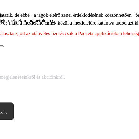
játszik, de ebbe - a tagok eltérő zenei érdeklődésének köszönhetően - 
tek, melyek remélhetőleg eg..
ét, majd a megjelenő címek közül a megfelelőre kattintva tudod azt kiv
sztasz, ott az utánvétes fizetés csak a Packeta applikációban lehets
 megjelenéseinkről és akcióinkról.
ozás
abályzatban leírtakat. Tudomásul veszem, hogy a regisztrációkor megad