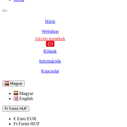
Hírek
Webshop
Akciós termékek
ÚJ
Rólunk
Információk
Kapcsolat
Magyar
Magyar
English
Ft
Forint
HUF
€
Euro
EUR
Ft
Forint
HUF