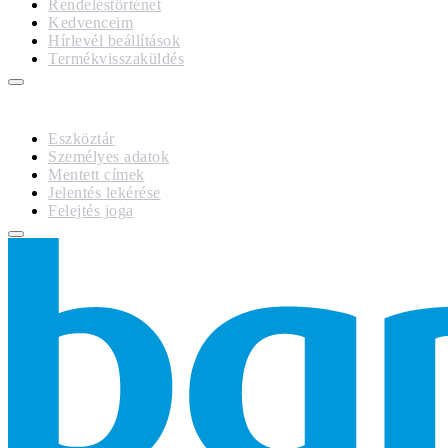
Rendeléstörténet
Kedvenceim
Hírlevél beállítások
Termékvisszaküldés
GDPR
Eszköztár
Személyes adatok
Mentett címek
Jelentés lekérése
Felejtés joga