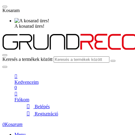
Kosaram
A kosarad üres!
Keresés a termékek között
Kedvenceim
0
Fiókom
Belépés
Regisztráció
0
Kosaram
Menu