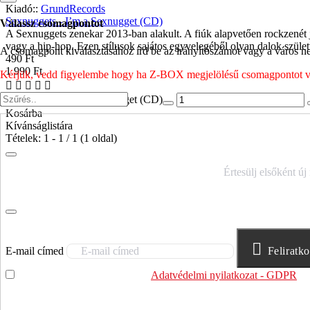
Kiadó::
GrundRecords
Sexnuggets - I’m a Sexnugget (CD)
Válassz csomagpontot
A Sexnuggets zenekar 2013-ban alakult. A fiúk alapvetően rockzenét 
vagy a hip-hop. Ezen stílusok sajátos egyvelegéből olyan dalok szület
A csomagpont kiválasztásához írd be az irányítószámot vagy a város nev
490 Ft
1 990 Ft
Kérjük, vedd figyelembe hogy ha Z-BOX megjelölésű csomagpontot vála
Sexnuggets - I’m a Sexnugget (CD)
Kosárba
Kívánságlistára
Tételek: 1 - 1 / 1 (1 oldal)
IRATKOZZ FEL HÍRLEVELÜNKRE!
Értesülj elsőként új
E-mail címed
Feliratk
Elolvastam és megértettem az
Adatvédelmi nyilatkozat - GDPR
sz
felhasználja.