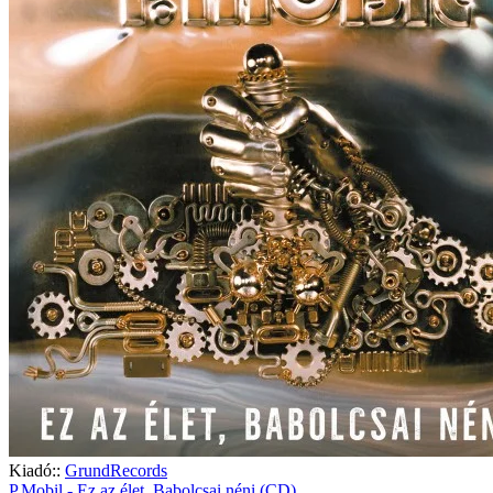
Kiadó::
GrundRecords
P.Mobil - Ez az élet, Babolcsai néni (CD)