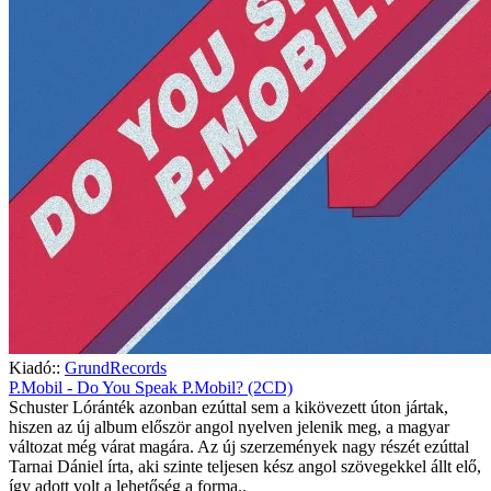
Kiadó::
GrundRecords
P.Mobil - Do You Speak P.Mobil? (2CD)
Schuster Lóránték azonban ezúttal sem a kikövezett úton jártak,
hiszen az új album először angol nyelven jelenik meg, a magyar
változat még várat magára. Az új szerzemények nagy részét ezúttal
Tarnai Dániel írta, aki szinte teljesen kész angol szövegekkel állt elő,
így adott volt a lehetőség a forma..