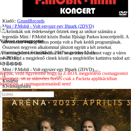
Kiadó::
GrundRecords
Mini / P.Mobil - Volt egyszer egy Ifipark (2DVD)
×
A krónikák sok érdekességet őriztek meg az utókor számára a
legendás Mini / P.Mobil közös Budai Ifjúsági Parkos koncertjeiről. A
Válassz csomagpontot
két zenekar évekig biztos pontja volt a Park keddi programjának.
Összesen negyven alkalommal játszott együtt a két zenekar.
Harminckilenc év múltával, 2017 augusztus 12-én..
A csomagpont kiválasztásához írd be az irányítószámot vagy a város
4 290 Ft
nevét, majd a megjelenő címek közül a megfelelőre kattintva tudod azt
kiválasztani.
Mini / P.Mobil - Volt egyszer egy Ifipark (2DVD)
Kérjük, vedd figyelembe hogy ha Z-BOX megjelölésű csomagpontot
választasz, ott az utánvétes fizetés csak a Packeta applikációban
Kosárba
lehetséges, a csomagautomatánál nem!
Kívánságlistára