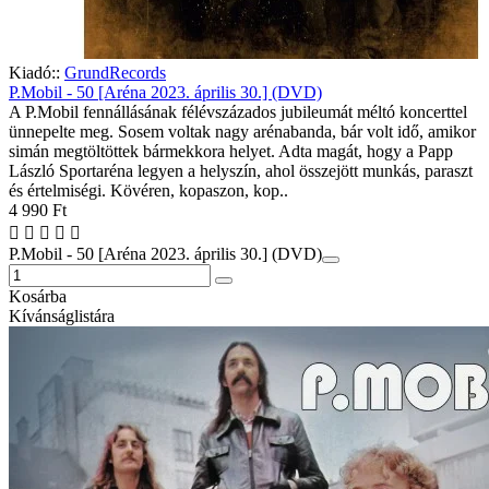
Kiadó::
GrundRecords
P.Mobil - 50 [Aréna 2023. április 30.] (DVD)
A P.Mobil fennállásának félévszázados jubileumát méltó koncerttel
ünnepelte meg. Sosem voltak nagy arénabanda, bár volt idő, amikor
simán megtöltöttek bármekkora helyet. Adta magát, hogy a Papp
László Sportaréna legyen a helyszín, ahol összejött munkás, paraszt
és értelmiségi. Kövéren, kopaszon, kop..
4 990 Ft
P.Mobil - 50 [Aréna 2023. április 30.] (DVD)
Kosárba
Kívánságlistára