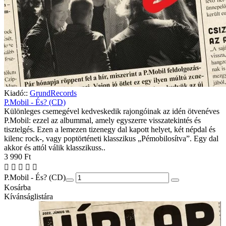
Kiadó::
GrundRecords
P.Mobil - És? (CD)
Különleges csemegével kedveskedik rajongóinak az idén ötvenéves
P.Mobil: ezzel az albummal, amely egyszerre visszatekintés és
tisztelgés. Ezen a lemezen tizenegy dal kapott helyet, két népdal és
kilenc rock-, vagy poptörténeti klasszikus „Pémobilosítva”. Egy dal
akkor és attól válik klasszikuss..
3 990 Ft
P.Mobil - És? (CD)
Kosárba
Kívánságlistára