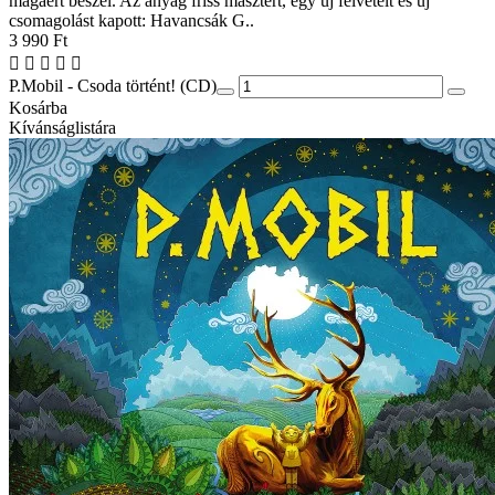
magáért beszél. Az anyag friss masztert, egy új felvételt és új
csomagolást kapott: Havancsák G..
3 990 Ft
P.Mobil - Csoda történt! (CD)
Kosárba
Kívánságlistára