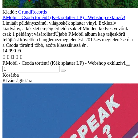
Kiadó::
GrundRecords
P.Mobil - Csoda történt! (Kék splatter LP) - Webshop exkluzív!
Limitált példányszámú, világoskék splatter vinyl. Exkluzív
kiadvány, a készlet erejéig érhető csak el!Minden kedves vevőnk
csak 1 példányt vásárolhat!Újabb P.Mobil album kap teljeskörű
felújítást követően hanglemezmegjelenést. 2017-es megjelenése óta
a Csoda történt! több, azóta klasszikussá ér..
14 990 Ft
P.Mobil - Csoda történt! (Kék splatter LP) - Webshop exkluzív!
Kosárba
Kívánságlistára