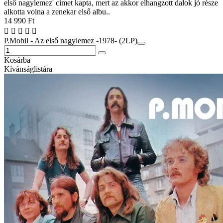
első nagylemez' címet kapta, mert az akkor elhangzott dalok jó része
alkotta volna a zenekar első albu..
14 990 Ft
P.Mobil - Az első nagylemez -1978- (2LP)
Kosárba
Kívánságlistára