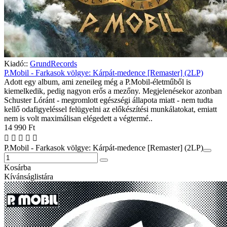
Kiadó::
GrundRecords
P.Mobil - Farkasok völgye: Kárpát-medence [Remaster] (2LP)
Adott egy album, ami zeneileg még a P.Mobil-életműből is
kiemelkedik, pedig nagyon erős a mezőny. Megjelenésekor azonban
Schuster Lóránt - megromlott egészségi állapota miatt - nem tudta
kellő odafigyeléssel felügyelni az előkészítési munkálatokat, emiatt
nem is volt maximálisan elégedett a végtermé..
14 990 Ft
P.Mobil - Farkasok völgye: Kárpát-medence [Remaster] (2LP)
Kosárba
Kívánságlistára