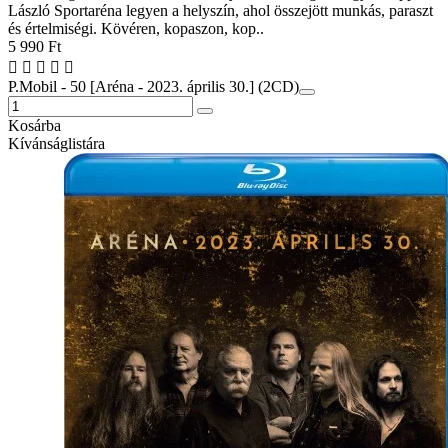
László Sportaréna legyen a helyszín, ahol összejött munkás, paraszt
és értelmiségi. Kövéren, kopaszon, kop..
5 990 Ft
P.Mobil - 50 [Aréna - 2023. április 30.] (2CD)
Kosárba
Kívánságlistára