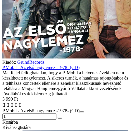
Kiadó::
GrundRecords
P.Mobil - Az első nagylemez -1978- (CD)
Mai fejjel felfoghatatlan, hogy a P. Mobil a hetvenes években nem
készíthetett nagylemezt. A sikeres turnék, a hatalmas rajongótábor és
a teltházas koncertek ellenére a zenekar klasszikusnak nevezhető
felállása a Magyar Hanglemezgyártó Vállalat akkori vezetésének
jóvoltából csak kislemezig juthatott..
3 990 Ft
P.Mobil - Az első nagylemez -1978- (CD)
Kosárba
Kívánságlistára