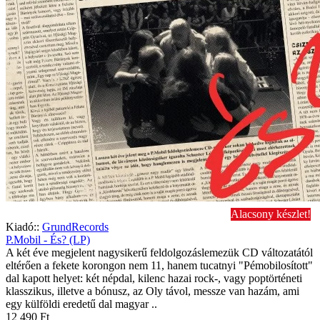
Alacsony készlet!
Kiadó::
GrundRecords
P.Mobil - És? (LP)
A két éve megjelent nagysikerű feldolgozáslemezük CD változatától
eltérően a fekete korongon nem 11, hanem tucatnyi "Pémobilosított"
dal kapott helyet: két népdal, kilenc hazai rock-, vagy poptörténeti
klasszikus, illetve a bónusz, az Oly távol, messze van hazám, ami
egy külföldi eredetű dal magyar ..
12 490 Ft