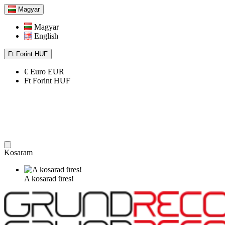
Magyar
Magyar
English
Ft
Forint
HUF
€
Euro
EUR
Ft
Forint
HUF
Kosaram
A kosarad üres!