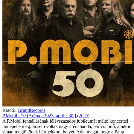
Kiadó::
GrundRecords
P.Mobil - 50 [Aréna - 2023. április 30.] (2CD)
A P.Mobil fennállásának félévszázados jubileumát méltó koncerttel
ünnepelte meg. Sosem voltak nagy arénabanda, bár volt idő, amikor
simán megtöltöttek bármekkora helyet. Adta magát, hogy a Papp