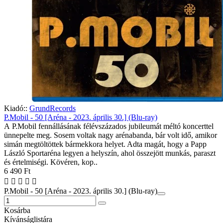
Kiadó::
GrundRecords
P.Mobil - 50 [Aréna - 2023. április 30.] (Blu-ray)
A P.Mobil fennállásának félévszázados jubileumát méltó koncerttel
ünnepelte meg. Sosem voltak nagy arénabanda, bár volt idő, amikor
simán megtöltöttek bármekkora helyet. Adta magát, hogy a Papp
László Sportaréna legyen a helyszín, ahol összejött munkás, paraszt
és értelmiségi. Kövéren, kop..
6 490 Ft
P.Mobil - 50 [Aréna - 2023. április 30.] (Blu-ray)
Kosárba
Kívánságlistára