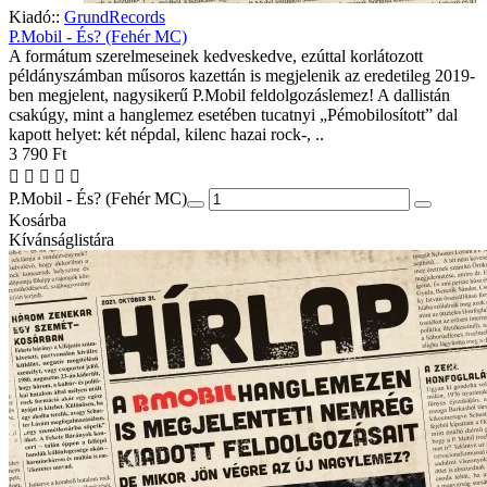
Kiadó::
GrundRecords
P.Mobil - És? (Fehér MC)
A formátum szerelmeseinek kedveskedve, ezúttal korlátozott
példányszámban műsoros kazettán is megjelenik az eredetileg 2019-
ben megjelent, nagysikerű P.Mobil feldolgozáslemez! A dallistán
csakúgy, mint a hanglemez esetében tucatnyi „Pémobilosított” dal
kapott helyet: két népdal, kilenc hazai rock-, ..
3 790 Ft
P.Mobil - És? (Fehér MC)
Kosárba
Kívánságlistára