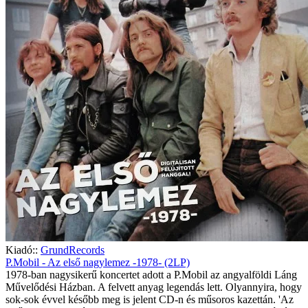
Kiadó::
GrundRecords
P.Mobil - Az első nagylemez -1978- (2LP)
1978-ban nagysikerű koncertet adott a P.Mobil az angyalföldi Láng
Művelődési Házban. A felvett anyag legendás lett. Olyannyira, hogy
sok-sok évvel később meg is jelent CD-n és műsoros kazettán. 'Az