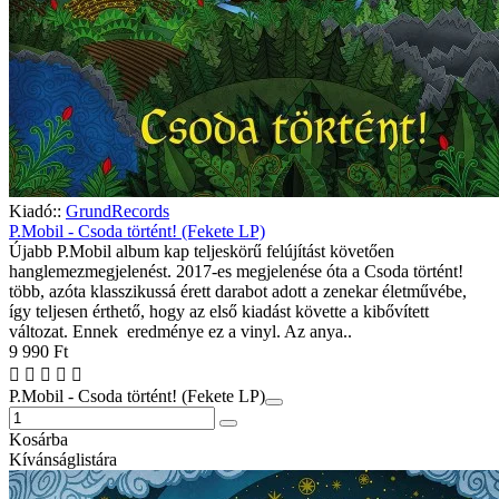
Kiadó::
GrundRecords
P.Mobil - Csoda történt! (Fekete LP)
Újabb P.Mobil album kap teljeskörű felújítást követően
hanglemezmegjelenést. 2017-es megjelenése óta a Csoda történt!
több, azóta klasszikussá érett darabot adott a zenekar életművébe,
így teljesen érthető, hogy az első kiadást követte a kibővített
változat. Ennek eredménye ez a vinyl. Az anya..
9 990 Ft
P.Mobil - Csoda történt! (Fekete LP)
Kosárba
Kívánságlistára