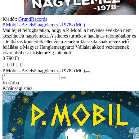
Kiadó::
GrundRecords
P.Mobil - Az első nagylemez -1978- (MC)
Mai fejjel felfoghatatlan, hogy a P. Mobil a hetvenes években nem
készíthetett nagylemezt. A sikeres turnék, a hatalmas rajongótábor és
a teltházas koncertek ellenére a zenekar klasszikusnak nevezhető
felállása a Magyar Hanglemezgyártó Vállalat akkori vezetésének
jóvoltából csak kislemezig juthatott..
3 790 Ft
P.Mobil - Az első nagylemez -1978- (MC)
Kosárba
Kívánságlistára