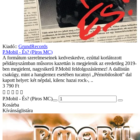
Kiadó::
GrundRecords
P.Mobil - És? (Piros MC)
A formátum szerelmeseinek kedveskedve, ezúttal korlátozott
példányszámban műsoros kazettán is megjelenik az eredetileg 2019-
ben megjelent, nagysikerű P.Mobil feldolgozáslemez! A dallistán
csakúgy, mint a hanglemez esetében tucatnyi „Pémobilosított” dal
kapott helyet: két népdal, kilenc hazai rock-, ..
3 790 Ft
P.Mobil - És? (Piros MC)
Kosárba
Kívánságlistára