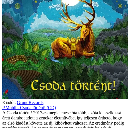
Kiadó::
GrundRecords
P.Mobil - Csoda történt! (CD)
A Csoda történt! 2017-es megjelenése óta több, azóta klasszikussá
érett darabot adott a zenekar életművébe, így teljesen érthető, hogy
az első kiadást követte az új, kibővített változat. Az eredmény pedig