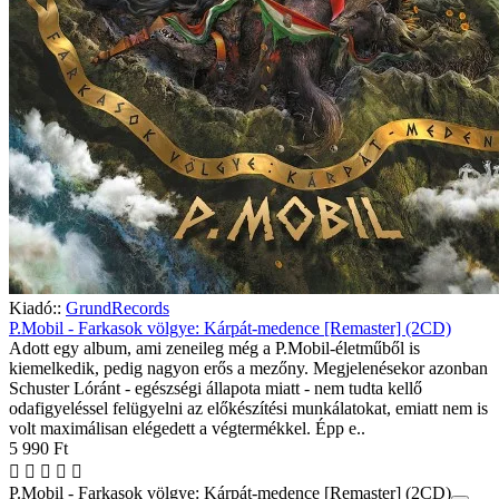
Kiadó::
GrundRecords
P.Mobil - Farkasok völgye: Kárpát-medence [Remaster] (2CD)
Adott egy album, ami zeneileg még a P.Mobil-életműből is
kiemelkedik, pedig nagyon erős a mezőny. Megjelenésekor azonban
Schuster Lóránt - egészségi állapota miatt - nem tudta kellő
odafigyeléssel felügyelni az előkészítési munkálatokat, emiatt nem is
volt maximálisan elégedett a végtermékkel. Épp e..
5 990 Ft
P.Mobil - Farkasok völgye: Kárpát-medence [Remaster] (2CD)