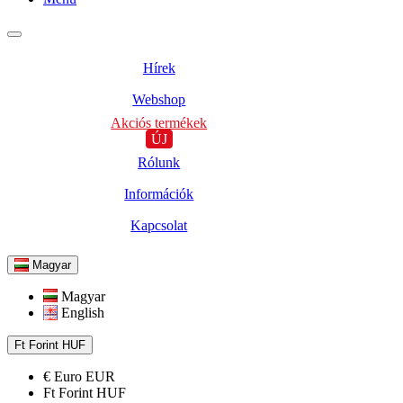
Hírek
Webshop
Akciós termékek
ÚJ
Rólunk
Információk
Kapcsolat
Magyar
Magyar
English
Ft
Forint
HUF
€
Euro
EUR
Ft
Forint
HUF