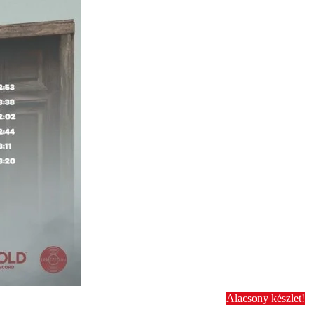
Alacsony készlet!