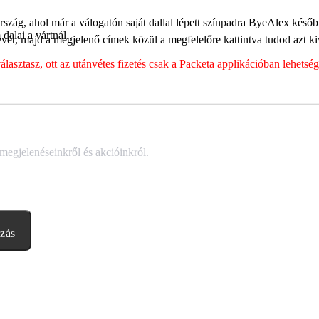
ország, ahol már a válogatón saját dallal lépett színpadra ByeAlex késő
dalai a vártnál..
ét, majd a megjelenő címek közül a megfelelőre kattintva tudod azt kiv
sztasz, ott az utánvétes fizetés csak a Packeta applikációban lehets
 megjelenéseinkről és akcióinkról.
ozás
abályzatban leírtakat. Tudomásul veszem, hogy a regisztrációkor megad