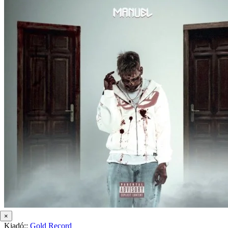
×
Kiadó::
Gold Record