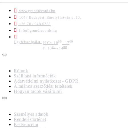
ELÉRHETŐSÉGEK
www.grundrecords.hu
1047 Budapest, Károlyi István u. 10.
+36-70 / 948-0288
info@grundrecords.hu
Ügyfélszolgálat:
00
00
H-Cs: 10
- 17
00
00
P: 10
- 14
IMPRESSZUM
Rólunk
Szállítási információk
Adatvédelmi nyilatkozat - GDPR
Általános szerződési feltételek
Hogyan tudok vásárolni?
FIÓKOM
Személyes adatok
Rendeléstörténet
Kedvenceim