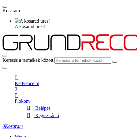
Kosaram
A kosarad üres!
Keresés a termékek között
Kedvenceim
0
Fiókom
Belépés
Regisztráció
0
Kosaram
Menu