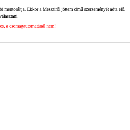
bbi mentoráltja. Ekkor a Messziről jöttem című szerzeményét adta elő,
álasztani.
éges, a csomagautomatánál nem!
ott adataim egy részét anonimizált formában a cég marketing célokra