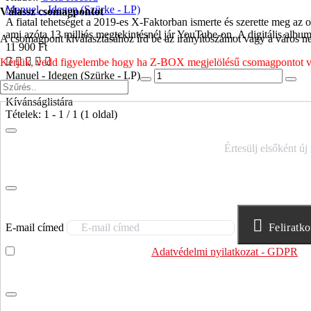
Manuel - Idegen (Szürke - LP)
Válassz csomagpontot
A fiatal tehetséget a 2019-es X-Faktorban ismerte és szerette meg az 
ami azóta 13 milliós megtekintésnél jár YouTube-on. A digitális album 
A csomagpont kiválasztásához írd be az irányítószámot vagy a város nev
11 900 Ft
Kérjük, vedd figyelembe hogy ha Z-BOX megjelölésű csomagpontot vála
Manuel - Idegen (Szürke - LP)
Kosárba
Kívánságlistára
Tételek: 1 - 1 / 1 (1 oldal)
IRATKOZZ FEL HÍRLEVELÜNKRE!
Értesülj elsőként új
E-mail címed
Feliratk
Elolvastam és megértettem az
Adatvédelmi nyilatkozat - GDPR
sz
felhasználja.