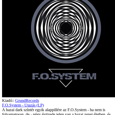
Kiadó::
GrundRecords
F.O.System - Utazás (LP)
A hazai dark színtér egyik alappillére az F.O.System - ha nem is
folyamatosan, de - négy évtizede jelen van a hazai zenei életben, és