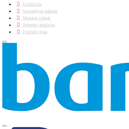
Eszköztár
Személyes adatok
Mentett címek
Jelentés lekérése
Felejtés joga