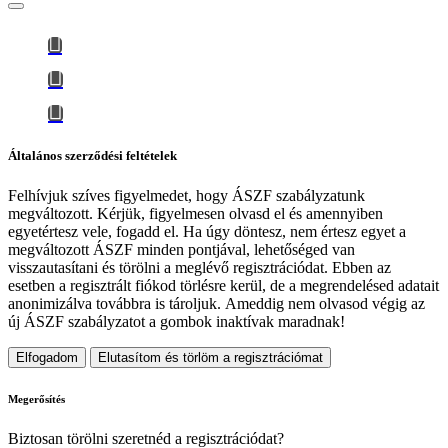
Általános szerződési feltételek
Felhívjuk szíves figyelmedet, hogy
ÁSZF szabályzatunk
megváltozott
. Kérjük, figyelmesen olvasd el és amennyiben
egyetértesz vele, fogadd el. Ha úgy döntesz, nem értesz egyet a
megváltozott ÁSZF minden pontjával, lehetőséged van
visszautasítani és törölni a meglévő regisztrációdat. Ebben az
esetben a regisztrált fiókod törlésre kerül, de a megrendelésed adatait
anonimizálva továbbra is tároljuk.
Ameddig nem olvasod végig az
új ÁSZF szabályzatot a gombok inaktívak maradnak!
Elfogadom
Elutasítom és törlöm a regisztrációmat
Megerősítés
Biztosan törölni szeretnéd a regisztrációdat?