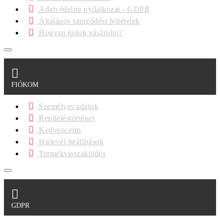
Adatvédelmi nyilatkozat - GDPR
Általános szerződési feltételek
Hogyan tudok vásárolni?
FIÓKOM
Személyes adatok
Rendeléstörténet
Kedvenceim
Hírlevél beállítások
Termékvisszaküldés
GDPR