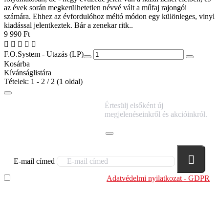
az évek során megkerülhetetlen névvé vált a műfaj rajongói
számára. Ehhez az évfordulóhoz méltó módon egy különleges, vinyl
kiadással jelentkeztek. Bár a zenekar ritk..
9 990 Ft
F.O.System - Utazás (LP)
Kosárba
Kívánságlistára
Tételek: 1 - 2 / 2 (1 oldal)
IRATKOZZ FEL
Értesülj elsőként új
HÍRLEVELÜNKRE!
megjelenéseinkről és akcióinkról.
E-mail címed
Elolvastam és megértettem az
Adatvédelmi nyilatkozat - GDPR
szabályzatban leírtakat. Tudomásul veszem, hogy a
regisztrációkor megadott adataim egy részét anonimizált
formában a cég marketing célokra felhasználja.