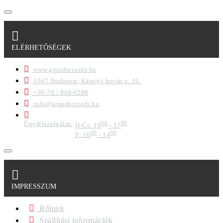
ELÉRHETŐSÉGEK
www.grundrecords.hu
1047 Budapest, Károlyi István u. 10.
+36-70 / 948-0288
info@grundrecords.hu
Ügyfélszolgálat:
00
00
H-Cs: 10
- 17
00
00
P: 10
- 14
IMPRESSZUM
Rólunk
Szállítási információk