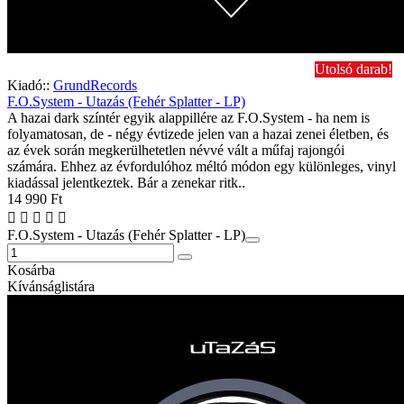
Utolsó darab!
Kiadó::
GrundRecords
F.O.System - Utazás (Fehér Splatter - LP)
A hazai dark színtér egyik alappillére az F.O.System - ha nem is
folyamatosan, de - négy évtizede jelen van a hazai zenei életben, és
az évek során megkerülhetetlen névvé vált a műfaj rajongói
számára. Ehhez az évfordulóhoz méltó módon egy különleges, vinyl
kiadással jelentkeztek. Bár a zenekar ritk..
14 990 Ft
F.O.System - Utazás (Fehér Splatter - LP)
Kosárba
Kívánságlistára