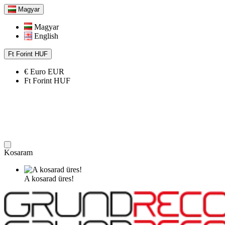
Magyar
Magyar
English
Ft
Forint
HUF
€
Euro
EUR
Ft
Forint
HUF
Kosaram
A kosarad üres!