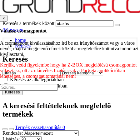
×
Keresés a termékek között
0
Kosaram
Válassz csomagpontot
home
A csomagpont kiválasztásához írd be az irányítószámot vagy a város
Keresés
nevét, majd a megjelenő címek közül a megfelelőre kattintva tudod azt
kiválasztani.
Keresés
Kérjük, vedd figyelembe hogy ha Z-BOX megjelölésű csomagpontot
választasz, ott az utánvétes fizetés csak a Packeta applikációban
lehetséges, a csomagautomatánál nem!
Keresés az alkategóriákban
Keresés a termék leírásokban
Keresés
A keresési feltételeknek megfelelő
termékek
Termék összehasonlítás
0
Rendezés:
Listázás: