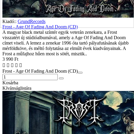
Kiadó::
GrundRecords
Frost - Age Of Fading And Doom (CD)
A magyar black metal színtér egyik veterán zenekara, a Frost
visszatért új stúdióalbumával, amely a Age Of Fading And Doom
címet viseli. A lemez a zenekar 1996 óta tartó pályafutásának újabb
mérföldköve, és méltó folytatása az elmúlt évek kiadványainak. A
Frost a műfajhoz hűen most is sötét, misztik..
3 990 Ft
Frost - Age Of Fading And Doom (CD)
Kosárba
Kívánságlistára