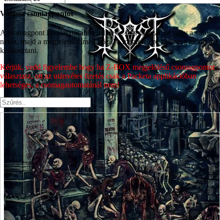
Válassz csomagpontot
A csomagpont kiválasztásához írd be az irányítószámot vagy a város
nevét, majd a megjelenő címek közül a megfelelőre kattintva tudod azt
kiválasztani.
Kérjük, vedd figyelembe hogy ha Z-BOX megjelölésű csomagpontot
választasz, ott az utánvétes fizetés csak a Packeta applikációban
lehetséges, a csomagautomatánál nem!