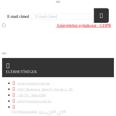
E-mail címed
Elolvastam és megértettem az
Adatvédelmi nyilatkozat - GDPR
szabályzatban leírtakat. Tudomásul veszem, hogy a
regisztrációkor megadott adataim egy részét anonimizált
formában a cég marketing célokra felhasználja.
ELÉRHETŐSÉGEK
www.grundrecords.hu
1047 Budapest, Károlyi István u. 10.
+36-70 / 948-0288
info@grundrecords.hu
Ügyfélszolgálat:
00
00
H-Cs: 10
- 17
00
00