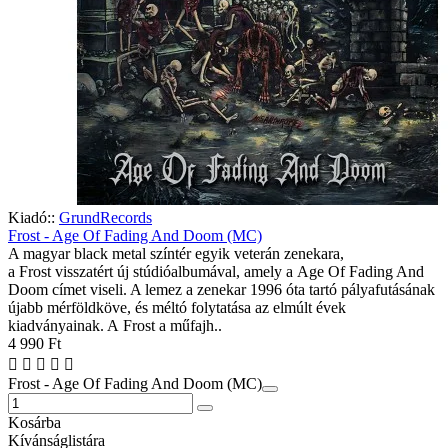
Kiadó::
GrundRecords
Frost - Age Of Fading And Doom (MC)
A magyar black metal színtér egyik veterán zenekara,
a Frost visszatért új stúdióalbumával, amely a Age Of Fading And
Doom címet viseli. A lemez a zenekar 1996 óta tartó pályafutásának
újabb mérföldköve, és méltó folytatása az elmúlt évek
kiadványainak. A Frost a műfajh..
4 990 Ft
Frost - Age Of Fading And Doom (MC)
Kosárba
Kívánságlistára