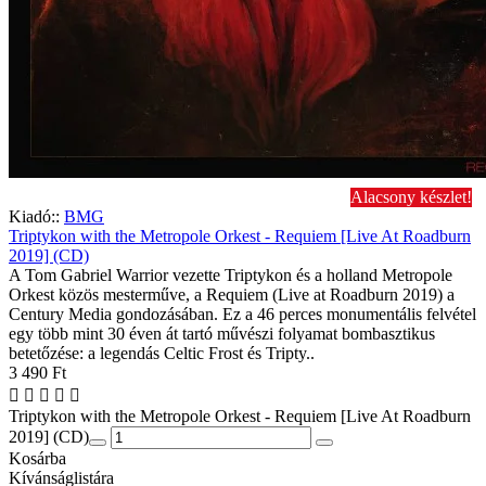
Alacsony készlet!
Kiadó::
BMG
Triptykon with the Metropole Orkest - Requiem [Live At Roadburn
2019] (CD)
A Tom Gabriel Warrior vezette Triptykon és a holland Metropole
Orkest közös mesterműve, a Requiem (Live at Roadburn 2019) a
Century Media gondozásában. Ez a 46 perces monumentális felvétel
egy több mint 30 éven át tartó művészi folyamat bombasztikus
betetőzése: a legendás Celtic Frost és Tripty..
3 490 Ft
Triptykon with the Metropole Orkest - Requiem [Live At Roadburn
2019] (CD)
Kosárba
Kívánságlistára