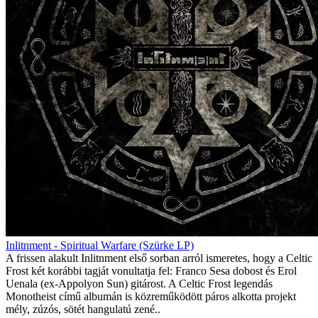
Inlitnment - Spiritual Warfare (Szürke LP)
A frissen alakult Inlitnment első sorban arról ismeretes, hogy a Celtic
Frost két korábbi tagját vonultatja fel: Franco Sesa dobost és Erol
Uenala (ex-Appolyon Sun) gitárost. A Celtic Frost legendás
Monotheist című albumán is közreműködött páros alkotta projekt
mély, zúzós, sötét hangulatú zené..