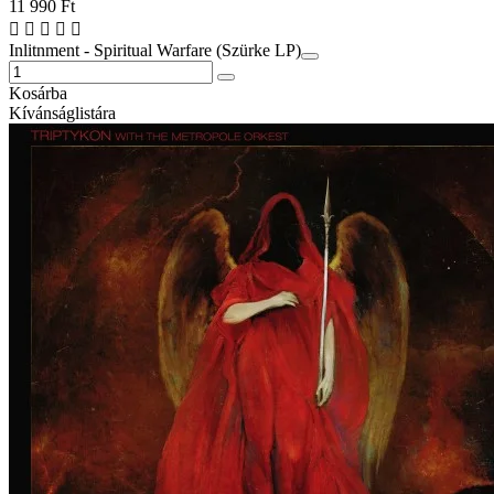
11 990 Ft
Inlitnment - Spiritual Warfare (Szürke LP)
Kosárba
Kívánságlistára