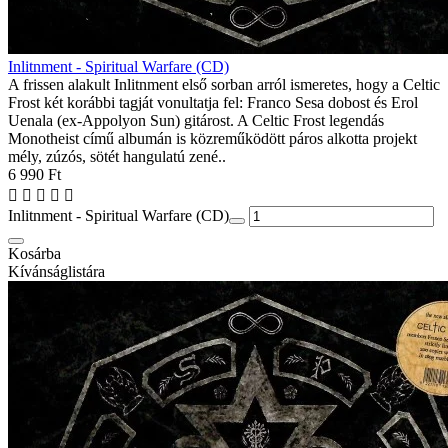
Inlitnment - Spiritual Warfare (CD)
A frissen alakult Inlitnment első sorban arról ismeretes, hogy a Celtic
Frost két korábbi tagját vonultatja fel: Franco Sesa dobost és Erol
Uenala (ex-Appolyon Sun) gitárost. A Celtic Frost legendás
Monotheist című albumán is közreműködött páros alkotta projekt
mély, zúzós, sötét hangulatú zené..
6 990 Ft
Inlitnment - Spiritual Warfare (CD)
Kosárba
Kívánságlistára