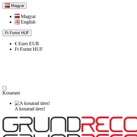
Magyar
Magyar
English
Ft
Forint
HUF
€
Euro
EUR
Ft
Forint
HUF
Kosaram
A kosarad üres!