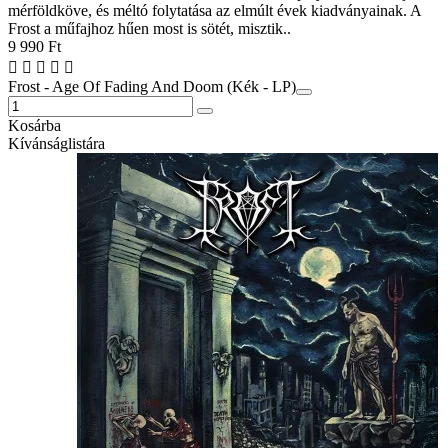
mérföldköve, és méltó folytatása az elmúlt évek kiadványainak. A
Frost a műfajhoz hűen most is sötét, misztik..
9 990 Ft
Frost - Age Of Fading And Doom (Kék - LP)
Kosárba
Kívánságlistára