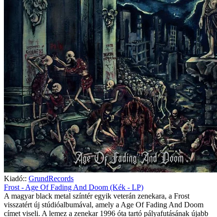
Kiadó::
GrundRecords
Frost - Age Of Fading And Doom (Kék - LP)
A magyar black metal színtér egyik veterán zenekara, a Frost
visszatért új stúdióalbumával, amely a Age Of Fading And Doom
címet viseli. A lemez a zenekar 1996 óta tartó pályafutásának újabb