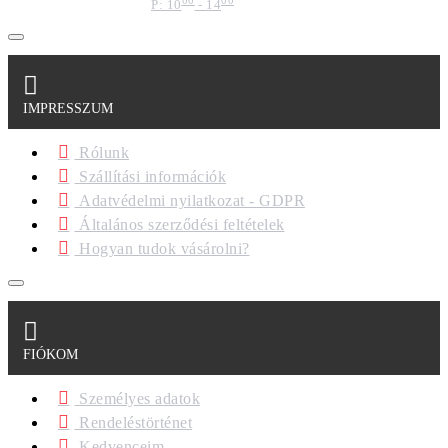
P: 10
- 14
IMPRESSZUM
Rólunk
Szállítási információk
Adatvédelmi nyilatkozat - GDPR
Általános szerződési feltételek
Hogyan tudok vásárolni?
FIÓKOM
Személyes adatok
Rendeléstörténet
Kedvenceim