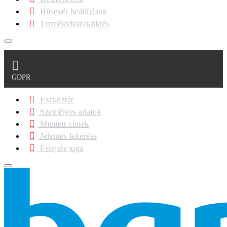
Hírlevél beállítások
Termékvisszaküldés
GDPR
Eszköztár
Személyes adatok
Mentett címek
Jelentés lekérése
Felejtés joga