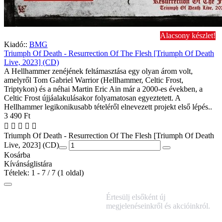
Alacsony készlet!
Kiadó::
BMG
Triumph Of Death - Resurrection Of The Flesh [Triumph Of Death
Live, 2023] (CD)
A Hellhammer zenéjének feltámasztása egy olyan árom volt,
amelyről Tom Gabriel Warrior (Hellhammer, Celtic Frost,
Triptykon) és a néhai Martin Eric Ain már a 2000-es években, a
Celtic Frost újjáalakulásakor folyamatosan egyeztetett. A
Hellhammer legikonikusabb tételéről elnevezett projekt első lépés..
3 490 Ft
Triumph Of Death - Resurrection Of The Flesh [Triumph Of Death
Live, 2023] (CD)
Kosárba
Kívánságlistára
Tételek: 1 - 7 / 7 (1 oldal)
IRATKOZZ FEL
Értesülj elsőként új
HÍRLEVELÜNKRE!
megjelenéseinkről és akcióinkról.