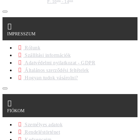
P: 10
- 14
IMPRESSZUM
Rólunk
Szállítási információk
Adatvédelmi nyilatkozat - GDPR
Általános szerződési feltételek
Hogyan tudok vásárolni?
FIÓKOM
Személyes adatok
Rendeléstörténet
Kedvenceim