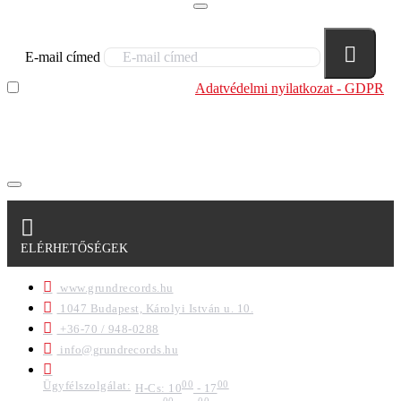
E-mail címed
Elolvastam és megértettem az
Adatvédelmi nyilatkozat - GDPR
szabályzatban leírtakat. Tudomásul veszem, hogy a
regisztrációkor megadott adataim egy részét anonimizált
formában a cég marketing célokra felhasználja.
ELÉRHETŐSÉGEK
www.grundrecords.hu
1047 Budapest, Károlyi István u. 10.
+36-70 / 948-0288
info@grundrecords.hu
Ügyfélszolgálat:
00
00
H-Cs: 10
- 17
00
00