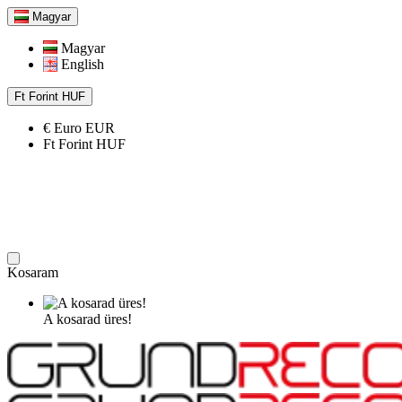
Magyar
Magyar
English
Ft
Forint
HUF
€
Euro
EUR
Ft
Forint
HUF
Kosaram
A kosarad üres!