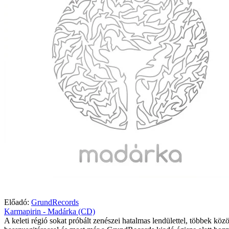
Előadó:
GrundRecords
Karmapirin - Madárka (CD)
A keleti régió sokat próbált zenészei hatalmas lendülettel, többek közö