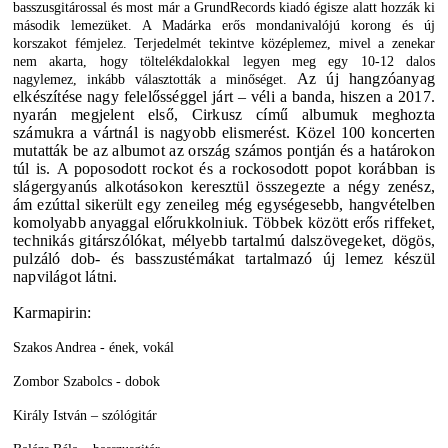
basszusgitárossal és most már a GrundRecords kiadó égisze alatt hozzák ki
második lemezüket. A Madárka erős mondanivalójú korong és új
korszakot fémjelez. Terjedelmét tekintve középlemez, mivel a zenekar
nem akarta, hogy töltelékdalokkal legyen meg egy 10-12 dalos
Az új hangzóanyag
nagylemez, inkább választották a minőséget.
elkészítése nagy felelősséggel járt – véli a banda, hiszen a 2017.
nyarán megjelent első, Cirkusz című albumuk meghozta
számukra a vártnál is nagyobb elismerést. Közel 100 koncerten
mutatták be az albumot az ország számos pontján és a határokon
túl is.
A poposodott rockot és a rockosodott popot korábban is
slágergyanús alkotásokon keresztül összegezte a négy zenész,
ám ezúttal sikerült egy zeneileg még egységesebb, hangvételben
komolyabb anyaggal előrukkolniuk. Többek között erős riffeket,
technikás gitárszólókat, mélyebb tartalmú dalszövegeket, dögös,
pulzáló dob- és basszustémákat tartalmazó új lemez készül
napvilágot látni.
Karmapirin:
Szakos Andrea -
ének, vokál
Zombor Szabolcs
- dobok
Király István –
szólógitár