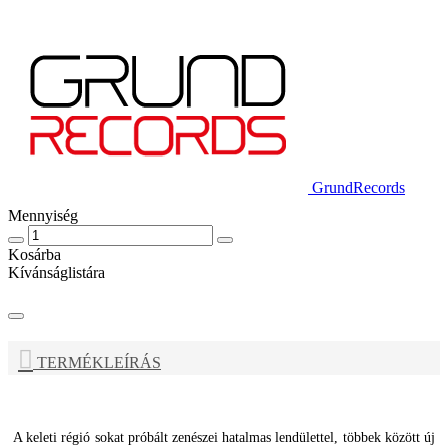
GrundRecords
Mennyiség
Kosárba
Kívánságlistára
TERMÉKLEÍRÁS
A keleti régió sokat próbált zenészei hatalmas lendülettel, többek között új