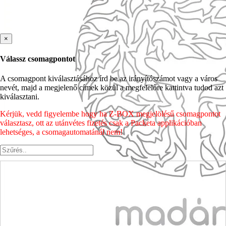
×
Válassz csomagpontot
A csomagpont kiválasztásához írd be az irányítószámot vagy a város
nevét, majd a megjelenő címek közül a megfelelőre kattintva tudod azt
kiválasztani.
Kérjük, vedd figyelembe hogy ha Z-BOX megjelölésű csomagpontot
választasz, ott az utánvétes fizetés csak a Packeta applikációban
lehetséges, a csomagautomatánál nem!