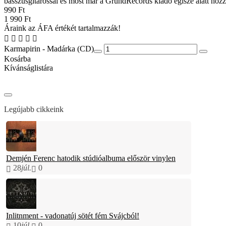
basszusgitárossal és most már a GrundRecords kiadó égisze alatt hozz
990 Ft
1 990 Ft
Áraink az ÁFA értékét tartalmazzák!
Karmapirin - Madárka (CD)
Kosárba
Kívánságlistára
Legújabb cikkeink
Demjén Ferenc hatodik stúdióalbuma először vinylen
28
júl.
0
Inlitnment - vadonatúj sötét fém Svájcból!
10
júl.
0