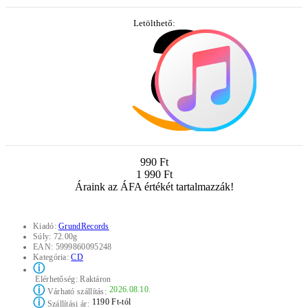
Letölthető:
990 Ft
1 990 Ft
Áraink az ÁFA értékét tartalmazzák!
Kiadó:
GrundRecords
Súly:
72.00g
EAN:
5999860095248
Kategória:
CD
ⓘ
Elérhetőség:
Raktáron
ⓘ
2026.08.10.
Várható szállítás:
ⓘ
1190 Ft-tól
Szállítási ár: