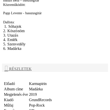
Balázs Béla – basszusgitár
Közreműködött:
Papp Levente - basszusgitár
Dallista:
1. Sóhajok
2. Köszönöm
3. Utazás
4. Emlék
5. Szenvedély
6. Madárka
RÉSZLETEK
Előadó
Karmapirin
Album címe
Madárka
Megjelenés éve
2019
Kiadó
GrundRecords
Műfaj
Pop-Rock