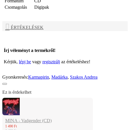
Formátum
CD
Csomagolás
Digipak
ÉRTÉKELÉSEK
Írj véleményt a termékről!
Kérjük,
lépj be
vagy
regisztrálj
az értékeléshez!
Gyorskeresés:
Karmapirin
,
Madárka
,
Szakos Andrea
Ez is érdekelhet
MINA - Vadgender (CD)
1 490 Ft