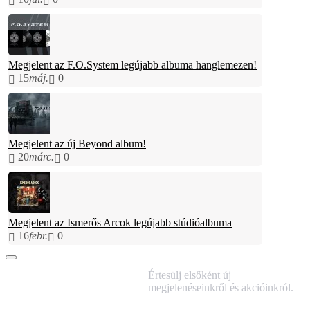
Megjelent az F.O.System legújabb albuma hanglemezen!
15
máj.
0
Megjelent az új Beyond album!
20
márc.
0
Megjelent az Ismerős Arcok legújabb stúdióalbuma
16
febr.
0
IRATKOZZ FEL
Értesülj elsőként új
HÍRLEVELÜNKRE!
megjelenéseinkről és akcióinkról.