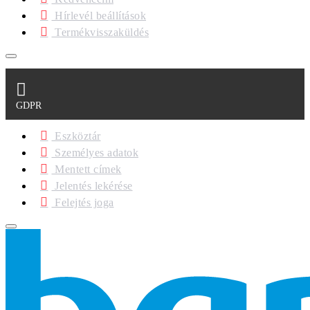
Hírlevél beállítások
Termékvisszaküldés
GDPR
Eszköztár
Személyes adatok
Mentett címek
Jelentés lekérése
Felejtés joga