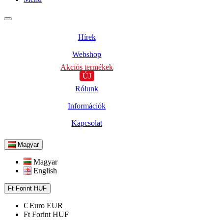
Hírek
Webshop
Akciós termékek
ÚJ
Rólunk
Információk
Kapcsolat
Magyar
Magyar
English
Ft
Forint
HUF
€
Euro
EUR
Ft
Forint
HUF