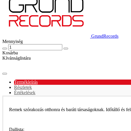
GrundRecords
Mennyiség
Kosárba
Kívánságlistára
Termékleírás
Részletek
Értékelések
Remek szórakozás otthonra és baráti társaságoknak. Időtálló és fele
Dallista: