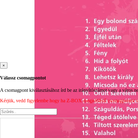
×
Válassz csomagpontot
A csomagpont kiválasztásához írd be az irányítószámot vagy a város nev
Kérjük, vedd figyelembe hogy ha Z-BOX megjelölésű csomagpontot vála