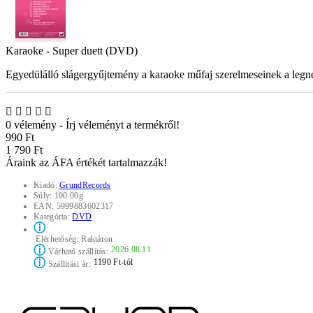
Karaoke - Super duett (DVD)
Egyedülálló slágergyűjtemény a karaoke műfaj szerelmeseinek a legn
0 vélemény
-
Írj véleményt a termékről!
990 Ft
1 790 Ft
Áraink az ÁFA értékét tartalmazzák!
Kiadó:
GrundRecords
Súly:
100.00g
EAN:
5999883602317
Kategória:
DVD
ⓘ
Elérhetőség:
Raktáron
ⓘ
2026.08.11.
Várható szállítás:
ⓘ
1190 Ft-tól
Szállítási ár: