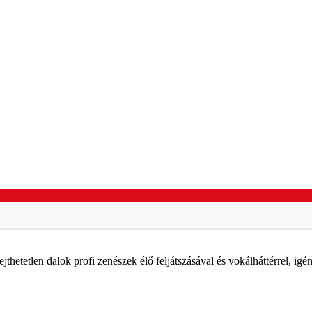
jthetetlen dalok profi zenészek élő feljátszásával és vokálháttérrel, igé