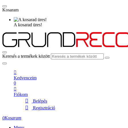
Kosaram
A kosarad üres!
Keresés a termékek között
Kedvenceim
0
Fiókom
Belépés
Regisztráció
0
Kosaram
Menu