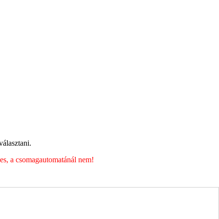
álasztani.
éges, a csomagautomatánál nem!