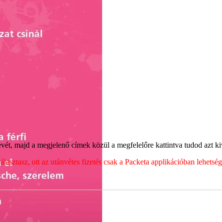
ét, majd a megjelenő címek közül a megfelelőre kattintva tudod azt kiv
sztasz, ott az utánvétes fizetés csak a Packeta applikációban lehets