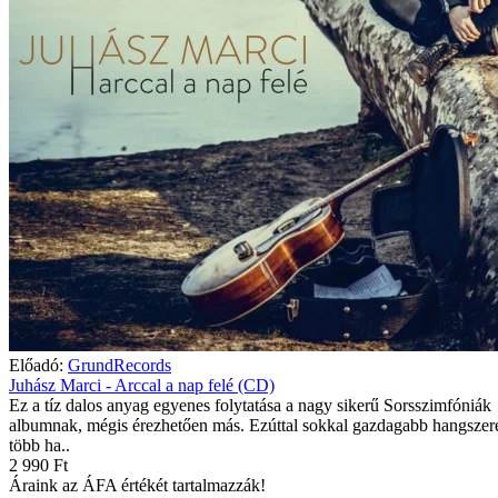
Előadó:
GrundRecords
Juhász Marci - Arccal a nap felé (CD)
Ez a tíz dalos anyag egyenes folytatása a nagy sikerű Sorsszimfóniák
albumnak, mégis érezhetően más. Ezúttal sokkal gazdagabb hangszere
több ha..
2 990 Ft
Áraink az ÁFA értékét tartalmazzák!