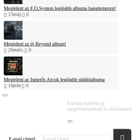
Megjelent az F.O.System legújabb albuma hanglemezen!
15
máj.
0
Megjelent az új Beyond album!
20
márc.
0
Megjelent az Ismerős Arcok legújabb stúdióalbuma
16
febr.
0
IRATKOZZ FEL
Értesülj elsőként új
HÍRLEVELÜNKRE!
megjelenéseinkről és akcióinkról.
E-mail címed