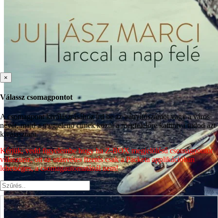
×
Válassz csomagpontot
A csomagpont kiválasztásához írd be az irányítószámot vagy a város
nevét, majd a megjelenő címek közül a megfelelőre kattintva tudod azt
kiválasztani.
Kérjük, vedd figyelembe hogy ha Z-BOX megjelölésű csomagpontot
választasz, ott az utánvétes fizetés csak a Packeta applikációban
lehetséges, a csomagautomatánál nem!