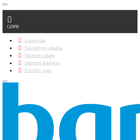
GDPR
Eszköztár
Személyes adatok
Mentett címek
Jelentés lekérése
Felejtés joga