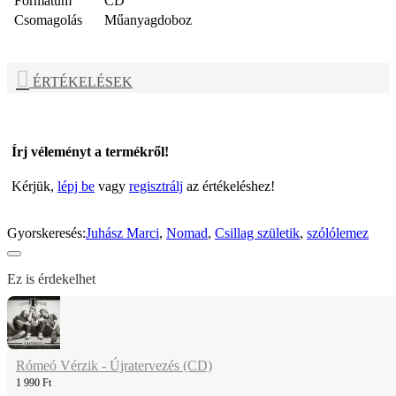
Formátum
CD
Csomagolás
Műanyagdoboz
ÉRTÉKELÉSEK
Írj véleményt a termékről!
Kérjük,
lépj be
vagy
regisztrálj
az értékeléshez!
Gyorskeresés:
Juhász Marci
,
Nomad
,
Csillag születik
,
szólólemez
Ez is érdekelhet
Rómeó Vérzik - Újratervezés (CD)
1 990 Ft