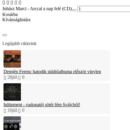
Juhász Marci - Arccal a nap felé (CD)
Kosárba
Kívánságlistára
Legújabb cikkeink
Demjén Ferenc hatodik stúdióalbuma először vinylen
28
júl.
0
Inlitnment - vadonatúj sötét fém Svájcból!
10
júl.
0