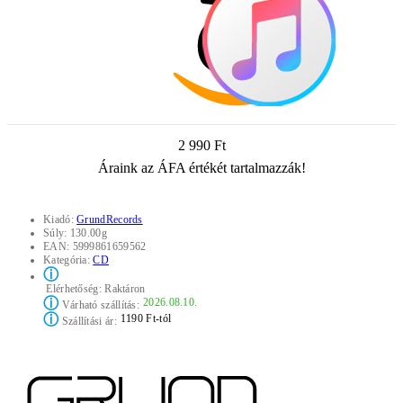
2 990 Ft
Áraink az ÁFA értékét tartalmazzák!
Kiadó:
GrundRecords
Súly:
130.00g
EAN:
5999861659562
Kategória:
CD
ⓘ
Elérhetőség:
Raktáron
ⓘ
2026.08.10.
Várható szállítás:
ⓘ
1190 Ft-tól
Szállítási ár: