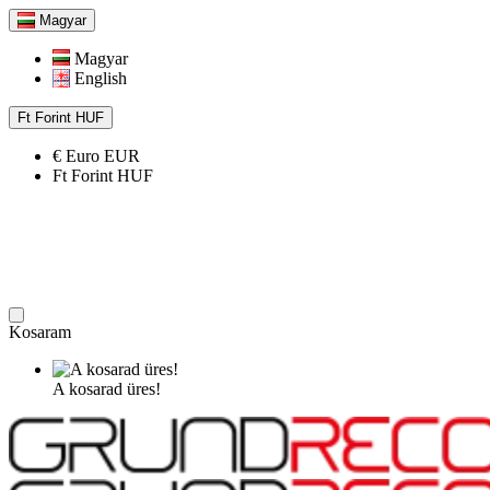
Magyar
Magyar
English
Ft
Forint
HUF
€
Euro
EUR
Ft
Forint
HUF
Kosaram
A kosarad üres!