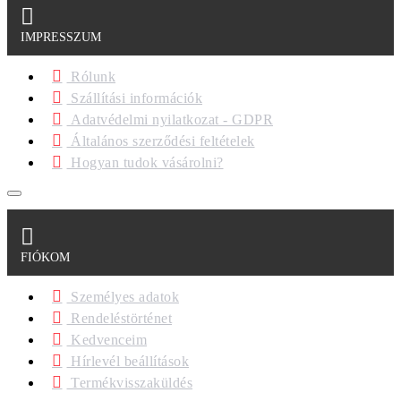
IMPRESSZUM
Rólunk
Szállítási információk
Adatvédelmi nyilatkozat - GDPR
Általános szerződési feltételek
Hogyan tudok vásárolni?
FIÓKOM
Személyes adatok
Rendeléstörténet
Kedvenceim
Hírlevél beállítások
Termékvisszaküldés