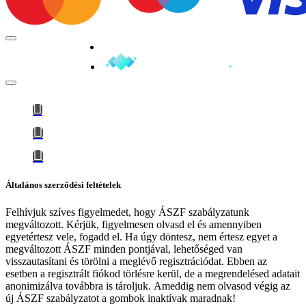
Minden jog fenntartva © 2026
Általános szerződési feltételek
Felhívjuk szíves figyelmedet, hogy
ÁSZF szabályzatunk
megváltozott
. Kérjük, figyelmesen olvasd el és amennyiben
egyetértesz vele, fogadd el. Ha úgy döntesz, nem értesz egyet a
megváltozott ÁSZF minden pontjával, lehetőséged van
visszautasítani és törölni a meglévő regisztrációdat. Ebben az
esetben a regisztrált fiókod törlésre kerül, de a megrendelésed adatait
anonimizálva továbbra is tároljuk.
Ameddig nem olvasod végig az
új ÁSZF szabályzatot a gombok inaktívak maradnak!