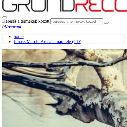
Keresés a termékek között
0
Kosaram
home
Juhász Marci - Arccal a nap felé (CD)