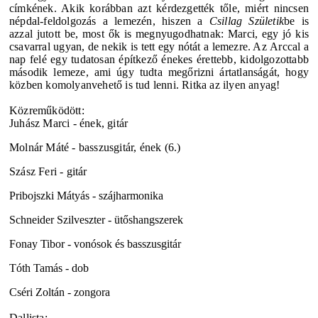
címkének. Akik korábban azt kérdezgették tőle, miért nincsen
népdal-feldolgozás a lemezén, hiszen a
Csillag Születik
be is
azzal jutott be, most ők is megnyugodhatnak: Marci, egy jó kis
csavarral ugyan, de nekik is tett egy nótát a lemezre. Az
Arccal a
nap felé
egy tudatosan építkező énekes érettebb, kidolgozottabb
második lemeze, ami úgy tudta megőrizni ártatlanságát, hogy
közben komolyanvehető is tud lenni. Ritka az ilyen anyag!
Közreműködött:
Juhász Marci
- ének, gitár
Molnár Máté - basszusgitár, ének (6.)
Szász Feri - gitár
Pribojszki Mátyás - szájharmonika
Schneider Szilveszter - ütőshangszerek
Fonay Tibor - vonósok és basszusgitár
Tóth Tamás - dob
Cséri Zoltán - zongora
Dallista: