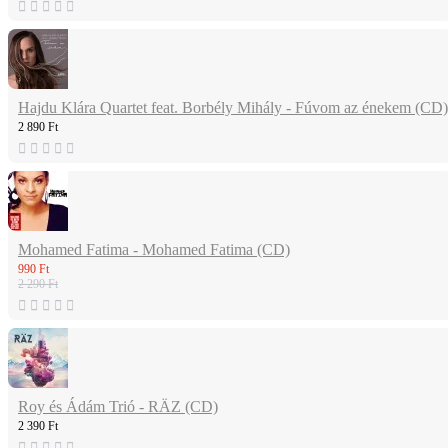
Hajdu Klára Quartet feat. Borbély Mihály - Fúvom az énekem (CD)
2 890 Ft
Mohamed Fatima - Mohamed Fatima (CD)
990 Ft
2 290 Ft
Roy és Ádám Trió - RÄZ (CD)
2 390 Ft