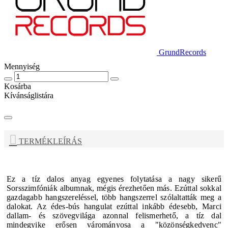
GrundRecords
Mennyiség
Kosárba
Kívánságlistára
TERMÉKLEÍRÁS
Ez a tíz dalos anyag egyenes folytatása a nagy sikerű
Sorsszimfóniák
albumnak, mégis érezhetően más. Ezúttal sokkal
gazdagabb hangszereléssel, több hangszerrel szólaltatták meg a
dalokat. Az édes-bús hangulat ezúttal inkább édesebb, Marci
dallam- és szövegvilága azonnal felismerhető, a tíz dal
mindegyike erősen várományosa a "közönségkedvenc"