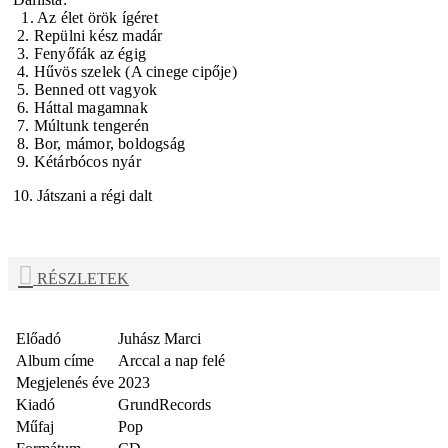
1. Az élet örök ígéret
2. Repülni kész madár
3. Fenyőfák az égig
4. Hűvös szelek (A cinege cipője)
5. Benned ott vagyok
6. Háttal magamnak
7. Múltunk tengerén
8. Bor, mámor, boldogság
9. Kétárbócos nyár
10. Játszani a régi dalt
RÉSZLETEK
Előadó
Juhász Marci
Album címe
Arccal a nap felé
Megjelenés éve
2023
Kiadó
GrundRecords
Műfaj
Pop