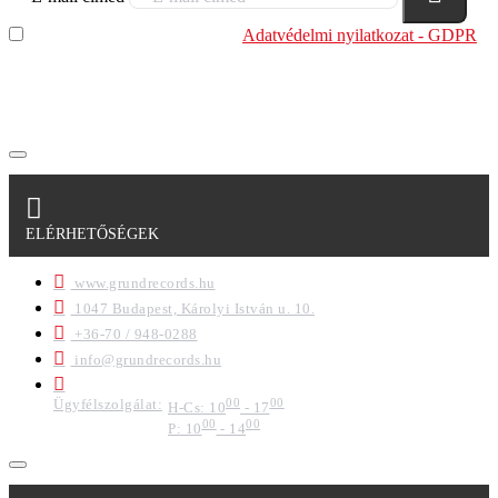
Elolvastam és megértettem az
Adatvédelmi nyilatkozat - GDPR
szabályzatban leírtakat. Tudomásul veszem, hogy a
regisztrációkor megadott adataim egy részét anonimizált
formában a cég marketing célokra felhasználja.
ELÉRHETŐSÉGEK
www.grundrecords.hu
1047 Budapest, Károlyi István u. 10.
+36-70 / 948-0288
info@grundrecords.hu
Ügyfélszolgálat:
00
00
H-Cs: 10
- 17
00
00
P: 10
- 14