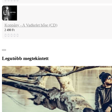
Koppány - A Vadkelet hőse (CD)
2 490 Ft
Legutóbb megtekintett