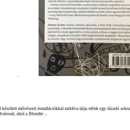
al készített művészeti installációkkal tarkítva tárja elénk egy lázadó s
városát, ahol a Blondie ..