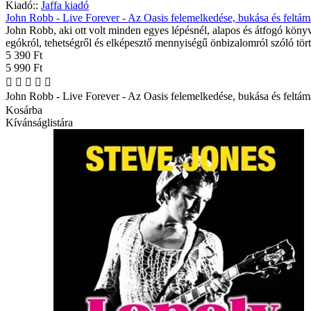
Kiadó::
Jaffa kiadó
John Robb - Live Forever - Az Oasis felemelkedése, bukása és feltá
John Robb, aki ott volt minden egyes lépésnél, alapos és átfogó köny
egókról, tehetségről és elképesztő mennyiségű önbizalomról szóló tört
5 390 Ft
5 990 Ft
John Robb - Live Forever - Az Oasis felemelkedése, bukása és feltá
Kosárba
Kívánságlistára