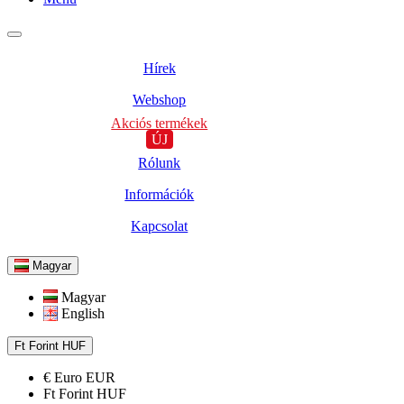
Hírek
Webshop
Akciós termékek
ÚJ
Rólunk
Információk
Kapcsolat
Magyar
Magyar
English
Ft
Forint
HUF
€
Euro
EUR
Ft
Forint
HUF