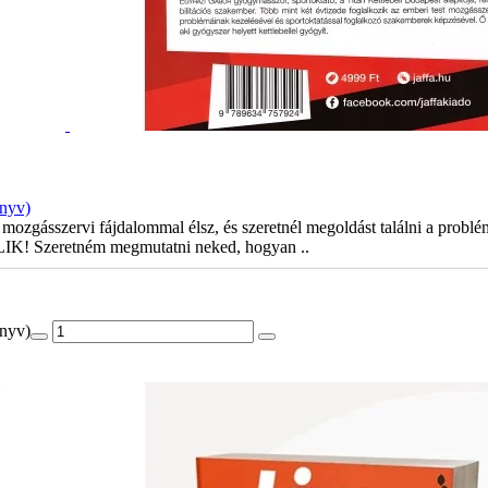
önyv)
mozgásszervi fájdalommal élsz, és szeretnél megoldást találni a problé
! Szeretném megmutatni neked, hogyan ..
önyv)