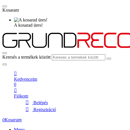
Kosaram
A kosarad üres!
Keresés a termékek között
Kedvenceim
0
Fiókom
Belépés
Regisztráció
0
Kosaram
Menu