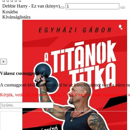
Debbie Harry - Ez van (könyv)
Kosárba
Kívánságlistára
×
Válassz csomagpontot
A csomagpont kiválasztásához írd be az irányítószámot vagy a város nev
Kérjük, vedd figyelembe hogy ha Z-BOX megjelölésű csomagpontot vála