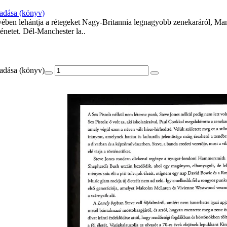
madása (könyv)
vében lehántja a rétegeket Nagy-Britannia legnagyobb zenekaráról, Manc
énetet. Dél-Manchester la..
madása (könyv)