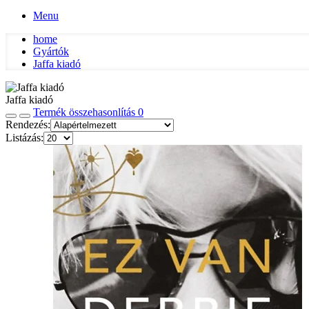
Menu
home
Gyártók
Jaffa kiadó
Jaffa kiadó
Termék összehasonlítás
0
Rendezés:
Listázás: