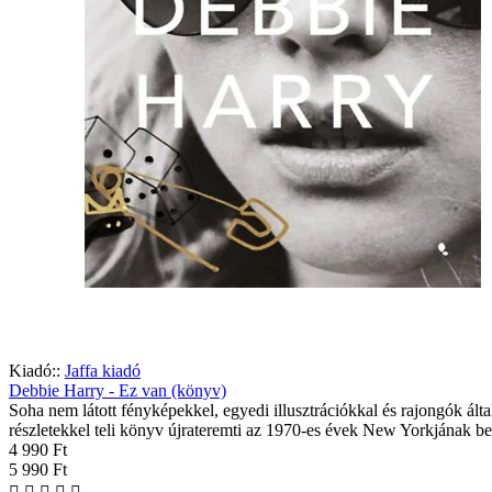
Kiadó::
Jaffa kiadó
Debbie Harry - Ez van (könyv)
Soha nem látott fényképekkel, egyedi illusztrációkkal és rajongók ált
részletekkel teli könyv újrateremti az 1970-es évek New Yorkjának bel
4 990 Ft
5 990 Ft