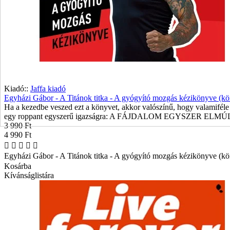
Kiadó::
Jaffa kiadó
Egyházi Gábor - A Titánok titka - A gyógyító mozgás kézikönyve (k
Ha a kezedbe veszed ezt a könyvet, akkor valószínű, hogy valamiféle 
egy roppant egyszerű igazságra: A FÁJDALOM EGYSZER ELMÚLIK
3 990 Ft
4 990 Ft
Egyházi Gábor - A Titánok titka - A gyógyító mozgás kézikönyve (k
Kosárba
Kívánságlistára