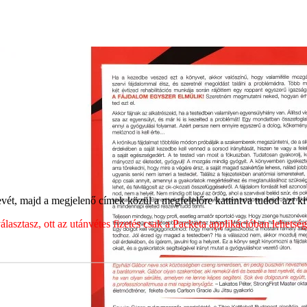
ét, majd a megjelenő címek közül a megfelelőre kattintva tudod azt kiv
sztasz, ott az utánvétes fizetés csak a Packeta applikációban lehets