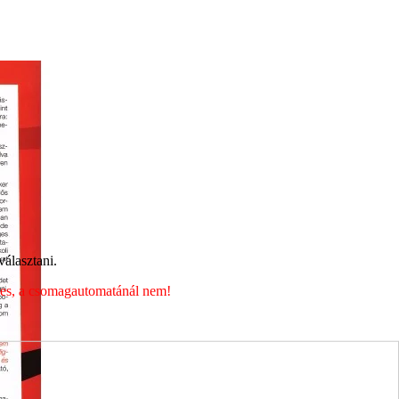
álasztani.
éges, a csomagautomatánál nem!