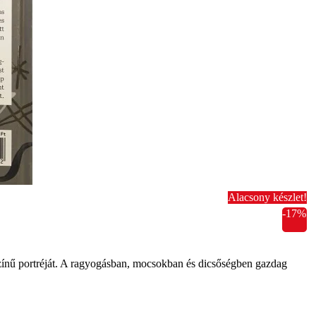
Alacsony készlet!
-17%
okszínű portréját. A ragyogásban, mocsokban és dicsőségben gazdag