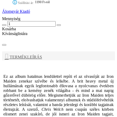
ⓘ
1190 Ft-tól
Szállítási ár:
Álomgyár Kiadó
Mennyiség
Kosárba
Kívánságlistára
TERMÉKLEÍRÁS
Ez az album hatalmas lendülettel repíti el az olvasóját az
Iron
Maiden
zenekar szívébe és lelkébe. A brit heavy metal új
hullámának egyik legfontosabb éllovasa a nyolcvanas években
robbant be a kemény zenék világába - és mind a mai napig
gőzerővel dübörög előre.
Megismerhetjük az
Iron Maiden
teljes
történetét, elolvashatjuk valamennyi albumuk és stúdiófelvételük
részletes leírását, valamint a banda jelenlegi és korábbi tagjainak
életrajzát.
A szerző,
Chris Welch
nem csupán széles körben
elismert zenei szakíró, de jól ismeri az
Iron Maiden
tagjait,