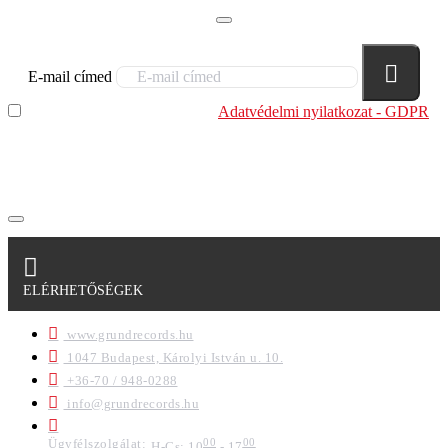
E-mail címed
Elolvastam és megértettem az
Adatvédelmi nyilatkozat - GDPR
szabályzatban leírtakat. Tudomásul veszem, hogy a
regisztrációkor megadott adataim egy részét anonimizált
formában a cég marketing célokra felhasználja.
ELÉRHETŐSÉGEK
www.grundrecords.hu
1047 Budapest, Károlyi István u. 10.
+36-70 / 948-0288
info@grundrecords.hu
Ügyfélszolgálat:
00
00
H-Cs: 10
- 17