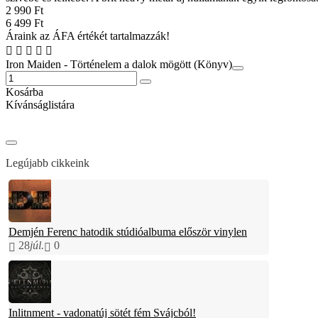
2 990 Ft
6 499 Ft
Áraink az ÁFA értékét tartalmazzák!
Iron Maiden - Történelem a dalok mögött (Könyv)
Kosárba
Kívánságlistára
Legújabb cikkeink
Demjén Ferenc hatodik stúdióalbuma először vinylen
28
júl.
0
Inlitnment - vadonatúj sötét fém Svájcból!