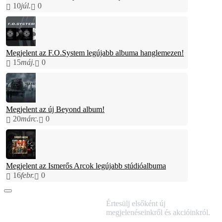
10
júl.
0
Megjelent az F.O.System legújabb albuma hanglemezen!
15
máj.
0
Megjelent az új Beyond album!
20
márc.
0
Megjelent az Ismerős Arcok legújabb stúdióalbuma
16
febr.
0
IRATKOZZ FEL
Értesülj elsőként új
HÍRLEVELÜNKRE!
megjelenéseinkről és akcióinkról.