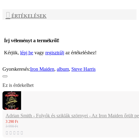
ÉRTÉKELÉSEK
Írj véleményt a termékről!
Kérjük,
lépj be
vagy
regisztrálj
az értékeléshez!
Gyorskeresés:
Iron Maiden
,
album
,
Steve Harris
Ez is érdekelhet
Adrian Smith - Folyók és sziklák szörnyei - Az Iron Maiden őrült p
3 290 Ft
3 990 Ft