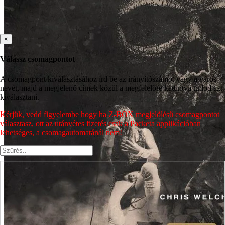
×
Válassz csomagpontot
A csomagpont kiválasztásához írd be az irányítószámot vagy a város
nevét, majd a megjelenő címek közül a megfelelőre kattintva tudod azt
kiválasztani.
Kérjük, vedd figyelembe hogy ha Z-BOX megjelölésű csomagpontot
választasz, ott az utánvétes fizetés csak a Packeta applikációban
lehetséges, a csomagautomatánál nem!