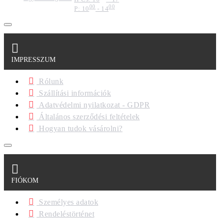
00
00
P: 10
- 14
IMPRESSZUM
Rólunk
Szállítási információk
Adatvédelmi nyilatkozat - GDPR
Általános szerződési feltételek
Hogyan tudok vásárolni?
FIÓKOM
Személyes adatok
Rendeléstörténet