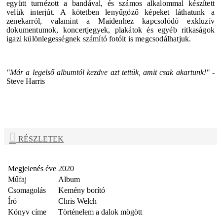
együtt turnézott a bandával, és számos alkalommal készített
velük interjút. A kötetben lenyűgöző képeket láthatunk a
zenekarról, valamint a Maidenhez kapcsolódó exkluzív
dokumentumok, koncertjegyek, plakátok és egyéb ritkaságok
igazi különlegességnek számító fotóit is megcsodálhatjuk.
"Már a legelső albumtól kezdve azt tettük, amit csak akartunk!"
-
Steve Harris
RÉSZLETEK
Megjelenés éve
2020
Műfaj
Album
Csomagolás
Kemény borító
Író
Chris Welch
Könyv címe
Történelem a dalok mögött