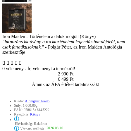
Iron Maiden - Történelem a dalok mögött (Könyv)
"Impozáns kiadvány a rocktörténelem legendás bandájáról, nem
csak fanatikusoknak."
- Polgár Péter, az Iron Maiden Antológia
szerkesztője
0 vélemény
-
Írj véleményt a termékről!
2 990 Ft
6 499 Ft
Áraink az ÁFA értékét tartalmazzák!
Kiadó:
Álomgyár Kiadó
Súly:
1,000.00g
EAN:
978615+6145222
Kategória:
Könyv
ⓘ
Elérhetőség:
Raktáron
ⓘ
2026.08.10.
Várható szállítás: