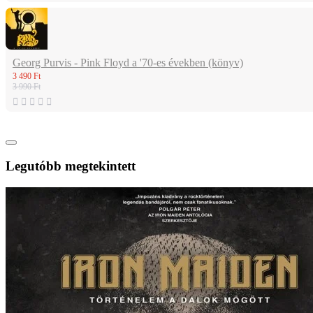
Georg Purvis - Pink Floyd a '70-es években (könyv)
3 490 Ft
3 990 Ft
Legutóbb megtekintett