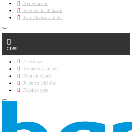
Kedvenceim
Hírlevél beállítások
Termékvisszaküldés
GDPR
Eszköztár
Személyes adatok
Mentett címek
Jelentés lekérése
Felejtés joga