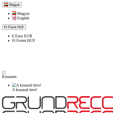
Magyar
Magyar
English
Ft
Forint
HUF
€
Euro
EUR
Ft
Forint
HUF
Kosaram
A kosarad üres!