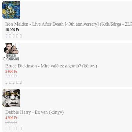
Iron Maiden - Live After Death [40th anniversary] (Kék/Sárga - 2L
18 990 Ft
Bruce Dickinson - Mire való ez a gomb? (könyv)
5 990 Ft
7 990 Ft
Debbie Harry - Ez van (könyv)
4 990 Ft
5 990 Ft