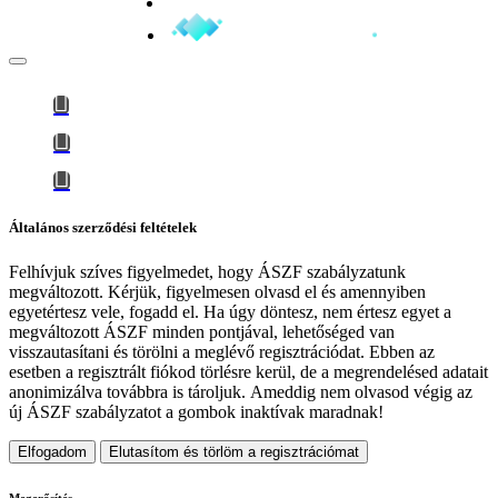
Minden jog fenntartva © 2026
Általános szerződési feltételek
Felhívjuk szíves figyelmedet, hogy
ÁSZF szabályzatunk
megváltozott
. Kérjük, figyelmesen olvasd el és amennyiben
egyetértesz vele, fogadd el. Ha úgy döntesz, nem értesz egyet a
megváltozott ÁSZF minden pontjával, lehetőséged van
visszautasítani és törölni a meglévő regisztrációdat. Ebben az
esetben a regisztrált fiókod törlésre kerül, de a megrendelésed adatait
anonimizálva továbbra is tároljuk.
Ameddig nem olvasod végig az
új ÁSZF szabályzatot a gombok inaktívak maradnak!
Elfogadom
Elutasítom és törlöm a regisztrációmat
Megerősítés