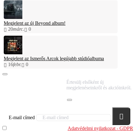
Megjelent az új Beyond album!
20
márc.
0
Megjelent az Ismerős Arcok legújabb stúdióalbuma
16
febr.
0
IRATKOZZ FEL
Értesülj elsőként új
HÍRLEVELÜNKRE!
megjelenéseinkről és akcióinkról.
E-mail címed
Elolvastam és megértettem az
Adatvédelmi nyilatkozat - GDPR
szabályzatban leírtakat. Tudomásul veszem, hogy a