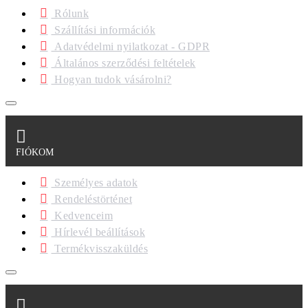
Rólunk
Szállítási információk
Adatvédelmi nyilatkozat - GDPR
Általános szerződési feltételek
Hogyan tudok vásárolni?
FIÓKOM
Személyes adatok
Rendeléstörténet
Kedvenceim
Hírlevél beállítások
Termékvisszaküldés