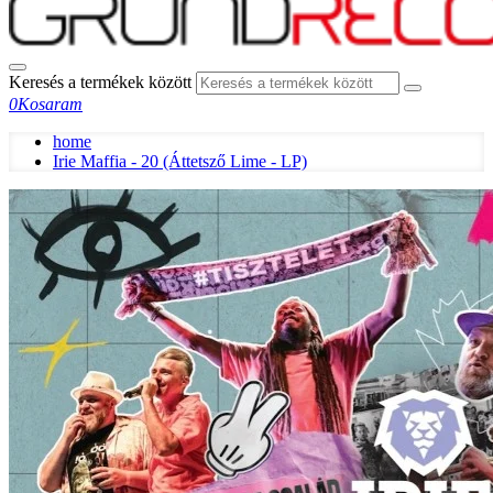
Keresés a termékek között
0
Kosaram
home
Irie Maffia - 20 (Áttetsző Lime - LP)