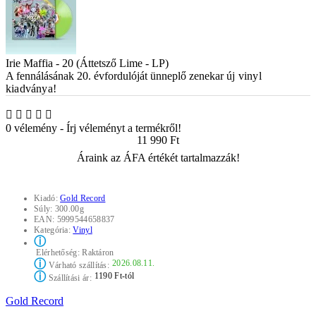
Irie Maffia - 20 (Áttetsző Lime - LP)
A fennálásának 20. évfordulóját ünneplő zenekar
új vinyl
kiadványa!
0 vélemény
-
Írj véleményt a termékről!
11 990 Ft
Áraink az ÁFA értékét tartalmazzák!
Kiadó:
Gold Record
Súly:
300.00g
EAN:
5999544658837
Kategória:
Vinyl
ⓘ
Elérhetőség:
Raktáron
ⓘ
2026.08.11.
Várható szállítás:
ⓘ
1190 Ft-tól
Szállítási ár:
Gold Record