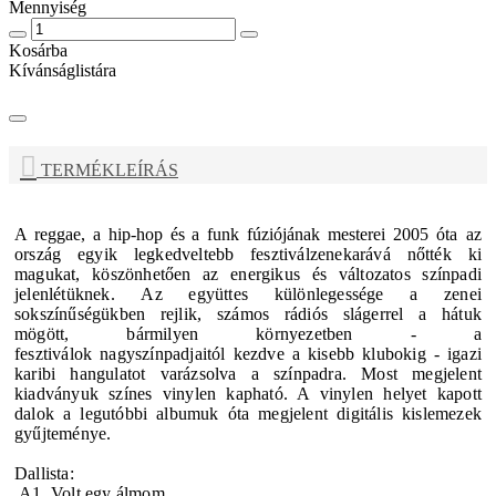
Mennyiség
Kosárba
Kívánságlistára
TERMÉKLEÍRÁS
A reggae, a hip-hop és a funk fúziójának mesterei 2005
óta az
ország egyik legkedveltebb fesztiválzenekarává
nőtték ki
magukat, köszönhetően az energikus és
változatos színpadi
jelenlétüknek.
Az együttes különlegessége a zenei
sokszínűségükben
rejlik, számos rádiós slágerrel a hátuk
mögött,
bármilyen környezetben - a
fesztiválok
nagyszínpadjaitól kezdve a kisebb klubokig - igazi
karibi
hangulatot varázsolva a színpadra. Most megjelent
kiadványuk színes vinylen kapható. A vinylen helyet kapott
dalok a legutóbbi albumuk óta megjelent digitális kislemezek
gyűjteménye.
Dallista:
A1. Volt egy álmom