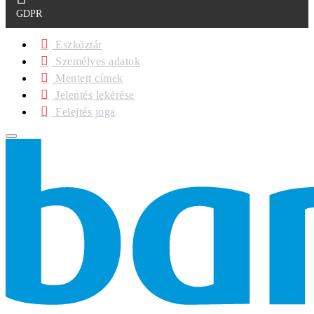
GDPR
Eszköztár
Személyes adatok
Mentett címek
Jelentés lekérése
Felejtés joga