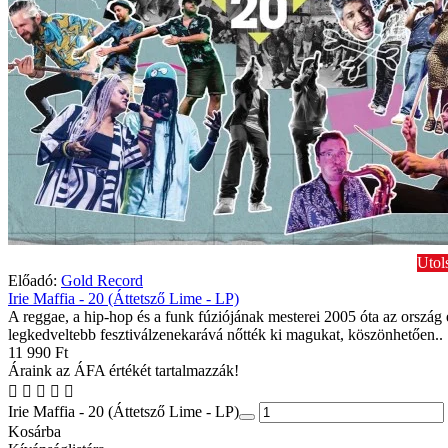
Utol
Előadó:
Gold Record
Irie Maffia - 20 (Áttetsző Lime - LP)
A reggae, a hip-hop és a funk fúziójának mesterei 2005 óta az ország
legkedveltebb fesztiválzenekarává nőtték ki magukat, köszönhetően..
11 990 Ft
Áraink az ÁFA értékét tartalmazzák!
Irie Maffia - 20 (Áttetsző Lime - LP)
Kosárba