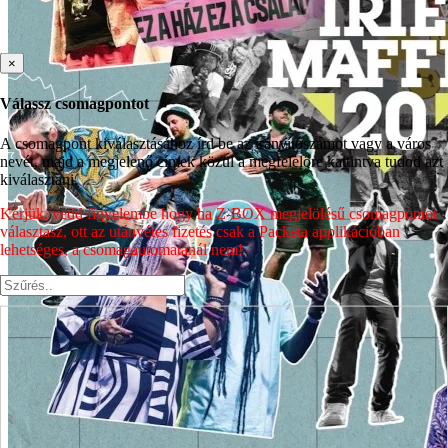
×
Válassz csomagpontot
A csomagpont kiválasztásához írd be az irányítószámot vagy a város
nevét, majd a megjelenő címek közül a megfelelőre kattintva tudod azt
kiválasztani.
Kérjük, vedd figyelembe hogy ha Z-BOX megjelölésű csomagpontot
választasz, ott az utánvétes fizetés csak a Packeta applikációban
lehetséges, a csomagautomatánál nem!