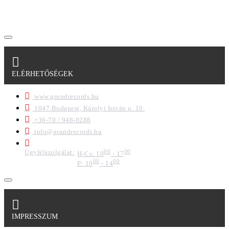
regisztrációkor megadott adataim egy részét anonimizált
formában a cég marketing célokra felhasználja.
ELÉRHETŐSÉGEK
www.grundrecords.hu
1047 Budapest, Károlyi István u. 10.
+36-70 / 948-0288
info@grundrecords.hu
Ügyfélszolgálat:
00
00
H-Cs: 10
- 17
00
00
P: 10
- 14
IMPRESSZUM