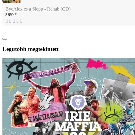
ByeAlex és a Slepp - Rehab (CD)
3 990 Ft
Legutóbb megtekintett