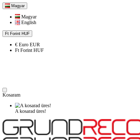
Magyar
Magyar
English
Ft
Forint
HUF
€
Euro
EUR
Ft
Forint
HUF
Kosaram
A kosarad üres!