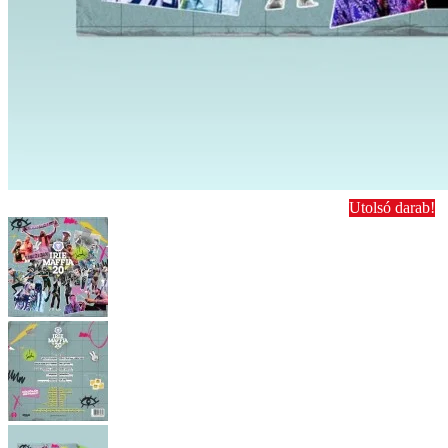
Utolsó darab!