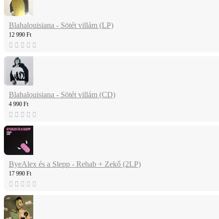
Blahalouisiana - Sötét villám (LP)
12 990 Ft
Blahalouisiana - Sötét villám (CD)
4 990 Ft
ByeAlex és a Slepp - Rehab + Zekő (2LP)
17 990 Ft