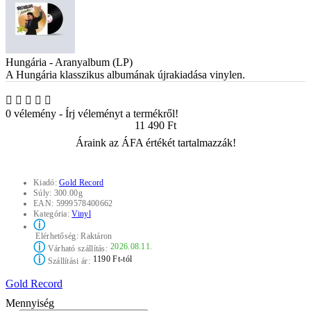
Hungária - Aranyalbum (LP)
A Hungária klasszikus albumának újrakiadása vinylen.
0 vélemény
-
Írj véleményt a termékről!
11 490 Ft
Áraink az ÁFA értékét tartalmazzák!
Kiadó:
Gold Record
Súly:
300.00g
EAN:
5999578400662
Kategória:
Vinyl
ⓘ
Elérhetőség:
Raktáron
ⓘ
2026.08.11.
Várható szállítás:
ⓘ
1190 Ft-tól
Szállítási ár:
Gold Record
Mennyiség