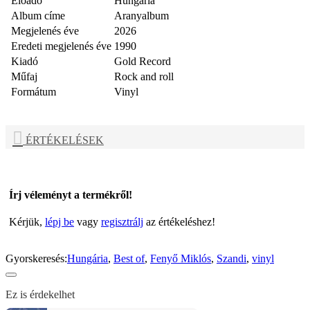
Előadó
Hungária
Album címe
Aranyalbum
Megjelenés éve
2026
Eredeti megjelenés éve
1990
Kiadó
Gold Record
Műfaj
Rock and roll
Formátum
Vinyl
ÉRTÉKELÉSEK
Írj véleményt a termékről!
Kérjük,
lépj be
vagy
regisztrálj
az értékeléshez!
Gyorskeresés:
Hungária
,
Best of
,
Fenyő Miklós
,
Szandi
,
vinyl
Ez is érdekelhet