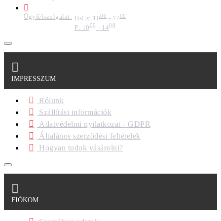
Ügyfélszolgálat:
00
00
H-Cs: 10
- 17
00
00
P: 10
- 14
IMPRESSZUM
Rólunk
Szállítási információk
Adatvédelmi nyilatkozat - GDPR
Általános szerződési feltételek
Hogyan tudok vásárolni?
FIÓKOM