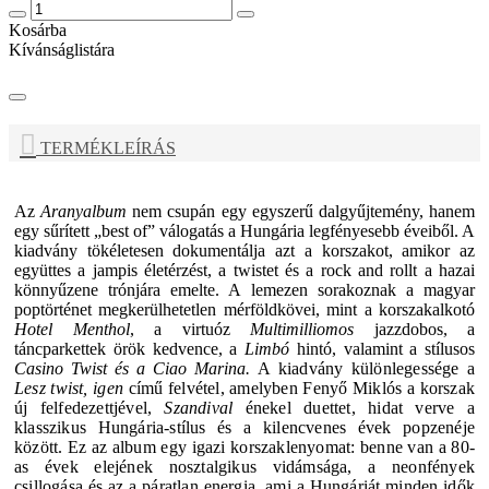
Kosárba
Kívánságlistára
TERMÉKLEÍRÁS
Az
Aranyalbum
nem csupán egy egyszerű dalgyűjtemény, hanem
egy sűrített „best of” válogatás a
Hungária
legfényesebb éveiből. A
kiadvány tökéletesen dokumentálja azt a korszakot, amikor az
együttes a jampis életérzést, a twistet és a rock and rollt a hazai
könnyűzene trónjára emelte. A lemezen sorakoznak a magyar
poptörténet megkerülhetetlen mérföldkövei, mint a korszakalkotó
Hotel Menthol
, a virtuóz
Multimilliomos
jazzdobos, a
táncparkettek örök kedvence, a
Limbó
hintó, valamint a stílusos
Casino Twist és a Ciao Marina.
A kiadvány különlegessége a
Lesz twist, igen
című felvétel, amelyben
Fenyő Miklós
a korszak
új felfedezettjével,
Szandival
énekel duettet, hidat verve a
klasszikus
Hungária
-stílus és a kilencvenes évek popzenéje
között. Ez az album egy igazi korszaklenyomat: benne van a 80-
as évek elejének nosztalgikus vidámsága, a neonfények
csillogása és az a páratlan energia, ami a Hungáriát minden idők