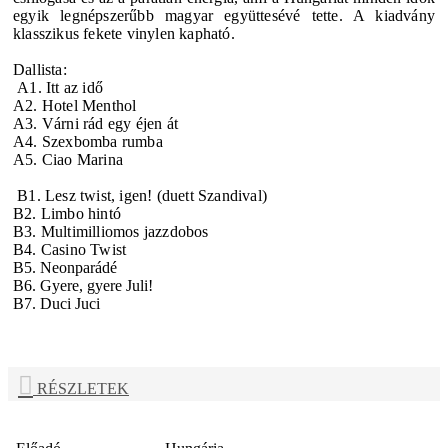
egyik legnépszerűbb magyar együttesévé tette. A kiadvány
klasszikus fekete vinylen kapható.
Dallista:
A1. Itt az idő
A2. Hotel Menthol
A3. Várni rád egy éjen át
A4. Szexbomba rumba
A5. Ciao Marina
B1. Lesz twist, igen! (duett Szandival)
B2. Limbo hintó
B3. Multimilliomos jazzdobos
B4. Casino Twist
B5. Neonparádé
B6. Gyere, gyere Juli!
B7. Duci Juci
RÉSZLETEK