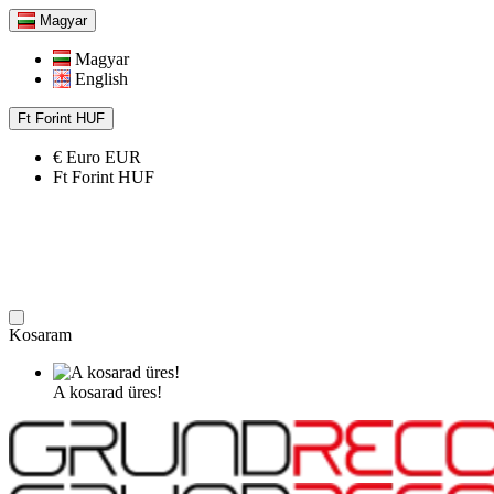
Magyar
Magyar
English
Ft
Forint
HUF
€
Euro
EUR
Ft
Forint
HUF
Kosaram
A kosarad üres!