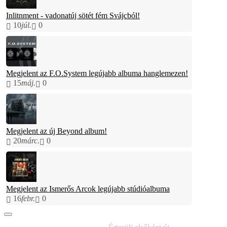
Inlitnment - vadonatúj sötét fém Svájcból!
10
júl.
0
Megjelent az F.O.System legújabb albuma hanglemezen!
15
máj.
0
Megjelent az új Beyond album!
20
márc.
0
Megjelent az Ismerős Arcok legújabb stúdióalbuma
16
febr.
0
IRATKOZZ FEL