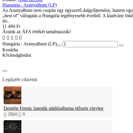
Hungária - Aranyalbum (LP)
Az Aranyalbum nem csupán egy egyszerű dalgyűjtemény, hanem egy s
„best of” válogatás a Hungária legfényesebb éveiből. A kiadvány töké
do..
11 490 Ft
Áraink az ÁFA értékét tartalmazzák!
Hungária - Aranyalbum (LP)
Kosárba
Kívánságlistára
Legújabb cikkeink
Demjén Ferenc hatodik stúdióalbuma először vinylen
28
júl.
0