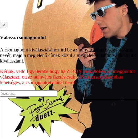
×
Válassz csomagpontot
A csomagpont kiválasztásához írd be az irányítószámot vagy a város
nevét, majd a megjelenő címek közül a megfelelőre kattintva tudod azt
kiválasztani.
Kérjük, vedd figyelembe hogy ha Z-BOX megjelölésű csomagpontot
választasz, ott az utánvétes fizetés csak a Packeta applikációban
lehetséges, a csomagautomatánál nem!