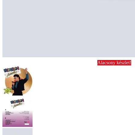
Alacsony készlet!