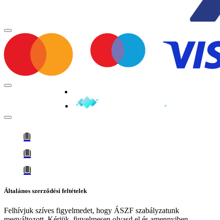
Minden jog fenntartva © 2026
Általános szerződési feltételek
Felhívjuk szíves figyelmedet, hogy
ÁSZF szabályzatunk
megváltozott
. Kérjük, figyelmesen olvasd el és amennyiben