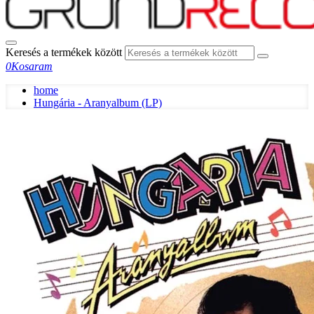
Keresés a termékek között
0
Kosaram
home
Hungária - Aranyalbum (LP)