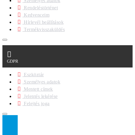
Személyes adatok
Rendeléstörténet
Kedvenceim
Hírlevél beállítások
Termékvisszaküldés
GDPR
Eszköztár
Személyes adatok
Mentett címek
Jelentés lekérése
Felejtés joga