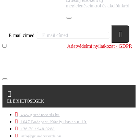
Értesülj elsőként új
HÍRLEVELÜNKRE!
megjelenéseinkről és akcióinkról.
E-mail címed
Elolvastam és megértettem az
Adatvédelmi nyilatkozat - GDPR
szabályzatban leírtakat. Tudomásul veszem, hogy a
regisztrációkor megadott adataim egy részét anonimizált
formában a cég marketing célokra felhasználja.
ELÉRHETŐSÉGEK
www.grundrecords.hu
1047 Budapest, Károlyi István u. 10.
+36-70 / 948-0288
info@grundrecords.hu