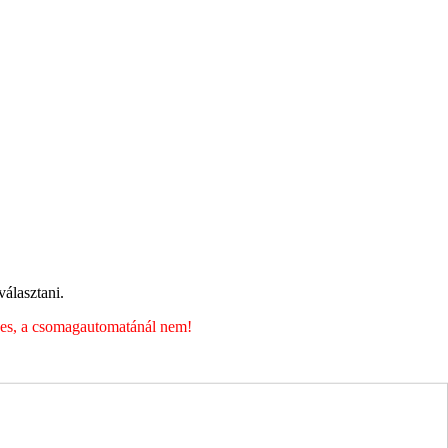
álasztani.
éges, a csomagautomatánál nem!