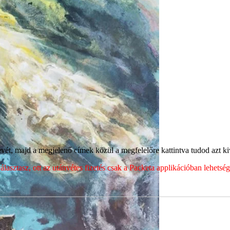
ét, majd a megjelenő címek közül a megfelelőre kattintva tudod azt kiv
sztasz, ott az utánvétes fizetés csak a Packeta applikációban lehets