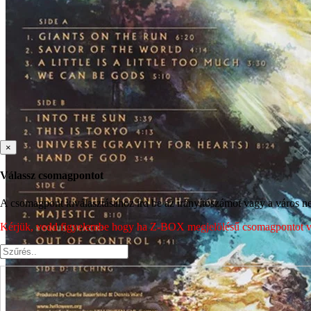
×
Válassz csomagpontot
A csomagpont kiválasztásához írd be az irányítószámot vagy a város nev
Kérjük, vedd figyelembe hogy ha Z-BOX megjelölésű csomagpontot vála