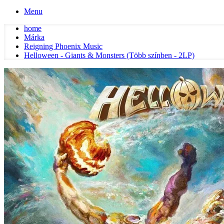
Menu
home
Márka
Reigning Phoenix Music
Helloween - Giants & Monsters (Több színben - 2LP)