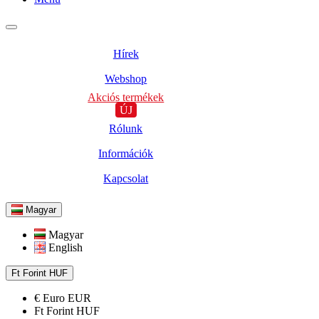
Hírek
Webshop
Akciós termékek
ÚJ
Rólunk
Információk
Kapcsolat
Magyar
Magyar
English
Ft
Forint
HUF
€
Euro
EUR
Ft
Forint
HUF