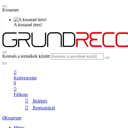
Kosaram
A kosarad üres!
Keresés a termékek között
Kedvenceim
0
Fiókom
Belépés
Regisztráció
0
Kosaram
Menu