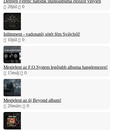
Demjén Ferenc hatodik stúdióalbuma először vinylen
28
júl.
0
Inlitnment - vadonatúj sötét fém Svájcból!
10
júl.
0
Megjelent az F.O.System legújabb albuma hanglemezen!
15
máj.
0
Megjelent az új Beyond album!
20
márc.
0