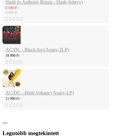
Slash és Anthony Bozza - Slash (könyv)
6 190 Ft
6 990 Ft
AC/DC - Black Ice (Arany-2LP)
18 990 Ft
AC/DC - High Voltage (Arany-LP)
11 990 Ft
Legutóbb megtekintett