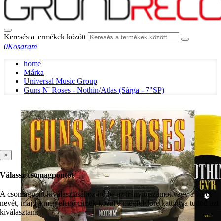
Keresés a termékek között
0
Kosaram
home
Márka
Universal Music Group
Guns N' Roses - Nothin/Atlas (Sárga - 7"SP)
×
Válassz csomagpontot
A csomagpont kiválasztásához írd be az irányítószámot vagy a város
nevét, majd a megjelenő címek közül a megfelelőre kattintva tudod azt
kiválasztani.