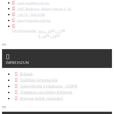
www.grundrecords.hu
1047 Budapest, Károlyi István u. 10.
+36-70 / 948-0288
info@grundrecords.hu
Ügyfélszolgálat:
00
00
H-Cs: 10
- 17
00
00
P: 10
- 14
IMPRESSZUM
Rólunk
Szállítási információk
Adatvédelmi nyilatkozat - GDPR
Általános szerződési feltételek
Hogyan tudok vásárolni?