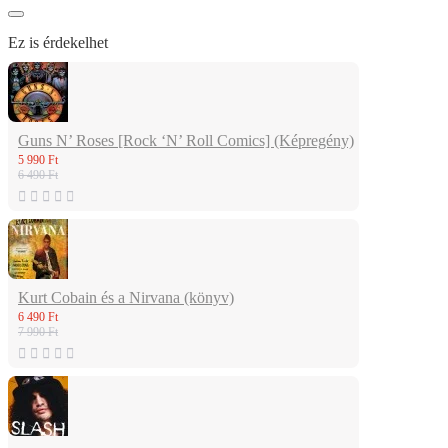
Ez is érdekelhet
Guns N’ Roses [Rock ‘N’ Roll Comics] (Képregény)
5 990 Ft
6 490 Ft
Kurt Cobain és a Nirvana (könyv)
6 490 Ft
7 990 Ft