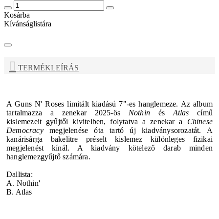
Kosárba
Kívánságlistára
TERMÉKLEÍRÁS
A
Guns N' Roses
limitált kiadású 7"-es hanglemeze. Az album
tartalmazza a zenekar 2025-ös
Nothin
és
Atlas
című
kislemezeit
gyűjtői kivitelben, folytatva a
zenekar a
Chinese
Democracy
megjelenése óta tartó új kiadványsorozatát. A
kanárisárga bakelitre préselt kislemez különleges fizikai
megjelenést kínál. A kiadvány kötelező darab minden
hanglemezgyűjtő számára.
Dallista:
A. Nothin'
B. Atlas