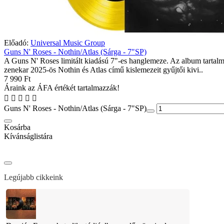
Előadó:
Universal Music Group
Guns N' Roses - Nothin/Atlas (Sárga - 7"SP)
A Guns N' Roses limitált kiadású 7"-es hanglemeze. Az album tartal
zenekar 2025-ös Nothin és Atlas című kislemezeit gyűjtői kivi..
7 990 Ft
Áraink az ÁFA értékét tartalmazzák!
Guns N' Roses - Nothin/Atlas (Sárga - 7"SP)
Kosárba
Kívánságlistára
Legújabb cikkeink