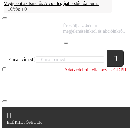
Megjelent az Ismerős Arcok legújabb stúdióalbuma
16
febr.
0
IRATKOZZ FEL
Értesülj elsőként új
HÍRLEVELÜNKRE!
megjelenéseinkről és akcióinkról.
E-mail címed
Elolvastam és megértettem az
Adatvédelmi nyilatkozat - GDPR
szabályzatban leírtakat. Tudomásul veszem, hogy a
regisztrációkor megadott adataim egy részét anonimizált
formában a cég marketing célokra felhasználja.
ELÉRHETŐSÉGEK