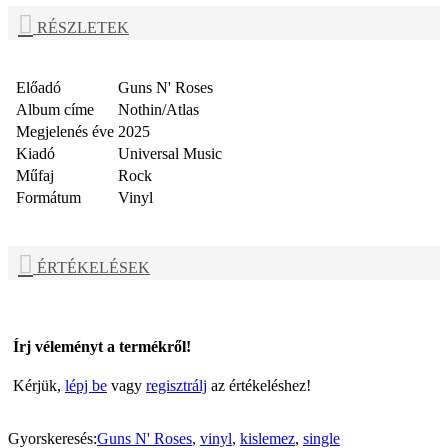
RÉSZLETEK
Előadó
Guns N' Roses
Album címe
Nothin/Atlas
Megjelenés éve
2025
Kiadó
Universal Music
Műfaj
Rock
Formátum
Vinyl
ÉRTÉKELÉSEK
Írj véleményt a termékről!
Kérjük,
lépj be
vagy
regisztrálj
az értékeléshez!
Gyorskeresés:
Guns N' Roses
,
vinyl
,
kislemez
,
single