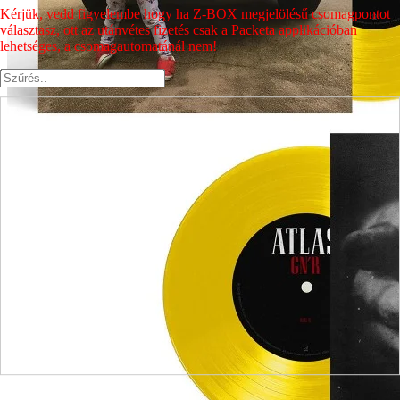
Kérjük, vedd figyelembe hogy ha Z-BOX megjelölésű csomagpontot
választasz, ott az utánvétes fizetés csak a Packeta applikációban
lehetséges, a csomagautomatánál nem!