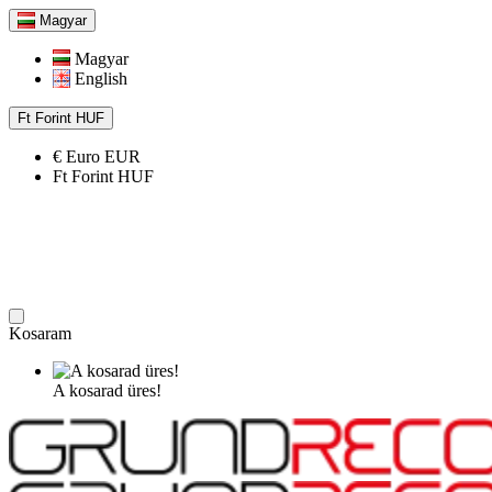
Magyar
Magyar
English
Ft
Forint
HUF
€
Euro
EUR
Ft
Forint
HUF
Kosaram
A kosarad üres!