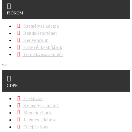
FIÓKOM
Személyes adatok
Rendeléstörténet
Kedvenceim
Hírlevél beállítások
Termékvisszaküldés
GDPR
Eszköztár
Személyes adatok
Mentett címek
Jelentés lekérése
Felejtés joga