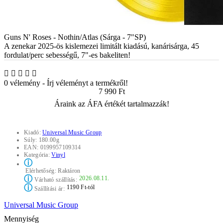
Guns N' Roses - Nothin/Atlas (Sárga - 7"SP)
A zenekar 2025-ös kislemezei limitált kiadású, kanárisárga, 45
fordulat/perc sebességű, 7"-es bakeliten!
0 vélemény
-
Írj véleményt a termékről!
7 990 Ft
Áraink az ÁFA értékét tartalmazzák!
Kiadó:
Universal Music Group
Súly:
180.00g
EAN:
0199957109314
Kategória:
Vinyl
ⓘ
Elérhetőség:
Raktáron
ⓘ
2026.08.11.
Várható szállítás:
ⓘ
1190 Ft-tól
Szállítási ár:
Universal Music Group
Mennyiség