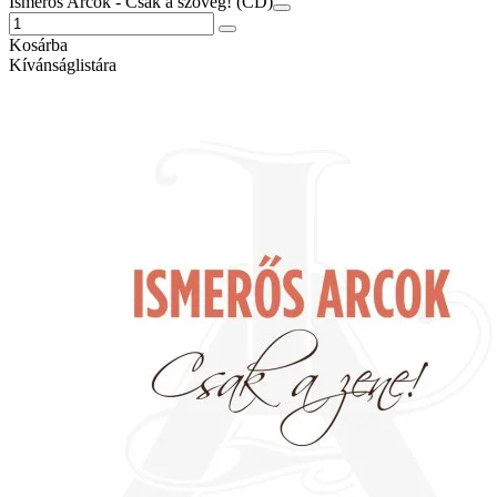
Ismerős Arcok - Csak a szöveg! (CD)
Kosárba
Kívánságlistára