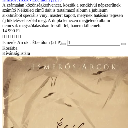
A számtalan közönségkedvencet, köztük a rendkívül népszerűnek
számító Nélküled című dalt is tartalmazó album a jubileum
alkalmából speciális vinyl mastert kapott, melynek hatására teljesen
új lüktetéssel szólal meg. A dupla lemezen megjelenő album
nemcsak megszólalásában frissült fel, hanem külleméb..
14 990 Ft
Ismerős Arcok - Éberálom (2LP)
Kosárba
Kívánságlistára