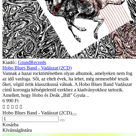
Kiadó::
GrundRecords
Hobo Blues Band - Vadászat (2CD)
Vannak a hazai rocktörténetben olyan albumok, amelyeken nem fog
az idő vasfoga. Sőt, az eltelt évek, ha lehet, még nemesebbé teszik
őket, végül örök klasszikussá válnak. A Hobo Blues Band Vadászat
című korongja kétségtelenül ezekhez a kiadványokhoz tartozik.
Amellett, hogy Hobo és Deák „Bill” Gyula ..
6 990 Ft
Hobo Blues Band - Vadászat (2CD)
Kosárba
Kívánságlistára