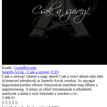
Kiadó::
GrundRecords
Ismerős Arcok - Csak a szöveg! (CD)
Csak a szöveg! címmel a nagy sikerű Csak a zene! album után idén
új lemezzel jelentkezik az Ismerős Arcok zenekar. Az anyagot
hagyományszerűen először Alsózsolcán ismerheti meg élőben a
nagyközönség. A lemez az előző folytatásának is tekinthető,
amelynek a dalait a nyár folyamán a zenekar a civ..
3 990 Ft