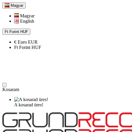
Magyar
Magyar
English
Ft
Forint
HUF
€
Euro
EUR
Ft
Forint
HUF
Kosaram
A kosarad üres!