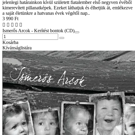
jelenlegi határainkon kívül született fiatalember első negyven évéből
kimerevített pillanatképek. Ezeket láthatjuk és élhetjük át, emlékezve
a saját életünkre a hatvanas évek végétől nap..
3 990 Ft
Ismerős Arcok - Kerítést bontok (CD)
Kosárba
Kívánságlistára