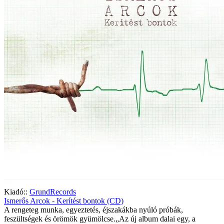
Kiadó::
GrundRecords
Ismerős Arcok - Kerítést bontok (CD)
A rengeteg munka, egyeztetés, éjszakákba nyúló próbák,
feszültségek és örömök gyümölcse.„Az új album dalai egy, a