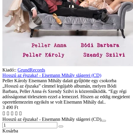
Kiadó::
GrundRecords
Hosszú az éjszaka! - Eisemann Mihály slágerei (CD)
Peller Károly Eisemann Mihály dalait gyűjtötte egy csokorba
„Hosszú az éjszaka” címmel legújabb albumán, melyen Bódi
Barbara, Peller Anna és Szendy Szilvi is közreműködik. “Egy régi
adósságomat törlesztem ezzel a lemezzel. Hiszen az eddig megjelent
operettlemezeim egyikén se volt Eisemann Mihály dal..
3 490 Ft
Hosszú az éjszaka! - Eisemann Mihály slágerei (CD)
Kosárba