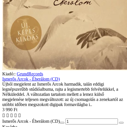
Kiadó::
GrundRecords
Ismerős Arcok - Éberálom (CD)
Újból megjelent az Ismerős Arcok harmadik, talán eddigi
legnépszerűbb stúdióalbuma, rajta a legismertebb felvételükkel, a
Nélküleddel. A változatlan tartalom mellett a lemez külső
megjelenése teljesen megváltozott: az új csomagolás a zenekartól az
utóbbi időben megszokott digipak formavilágba i..
3 990 Ft
Ismerős Arcok - Éberálom (CD)
Kosárba