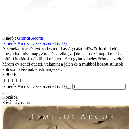
Kiadó::
GrundRecords
Ismerős Arcok - Csak a zene! (CD)
A zenekar másfél évtizedes munkássága alatt először fordult elő,
hogy elvonulva nagyváros és a világ zajától - hosszú napokon át -
műfaji korlátok nélkül alkothatott. Az együtt zenélés öröme, az eltelt
három év zenei ötletei, valamint a jelen és a múltból hozott stílusok
kölcsönhatásának eredményeké..
3 990 Ft
Ismerős Arcok - Csak a zene! (CD)
Kosárba
Kívánságlistára