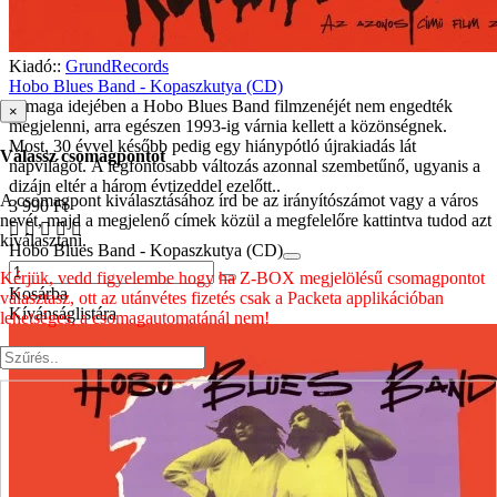
Kiadó::
GrundRecords
Hobo Blues Band - Kopaszkutya (CD)
A maga idejében a Hobo Blues Band filmzenéjét nem engedték
×
megjelenni, arra egészen 1993-ig várnia kellett a közönségnek.
Most, 30 évvel később pedig egy hiánypótló újrakiadás lát
Válassz csomagpontot
napvilágot. A legfontosabb változás azonnal szembetűnő, ugyanis a
dizájn eltér a három évtizeddel ezelőtt..
A csomagpont kiválasztásához írd be az irányítószámot vagy a város
3 990 Ft
nevét, majd a megjelenő címek közül a megfelelőre kattintva tudod azt
kiválasztani.
Hobo Blues Band - Kopaszkutya (CD)
Kérjük, vedd figyelembe hogy ha Z-BOX megjelölésű csomagpontot
Kosárba
választasz, ott az utánvétes fizetés csak a Packeta applikációban
Kívánságlistára
lehetséges, a csomagautomatánál nem!