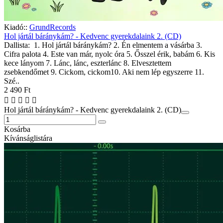
Kiadó::
GrundRecords
Hol jártál báránykám? - Kedvenc gyerekdalaink 2. (CD)
Dallista: 1. Hol jártál báránykám? 2. Én elmentem a vásárba 3.
Cifra palota 4. Este van már, nyolc óra 5. Ősszel érik, babám 6. Kis
kece lányom 7. Lánc, lánc, eszterlánc 8. Elvesztettem
zsebkendőmet 9. Cickom, cickom10. Aki nem lép egyszerre 11.
Szé..
2 490 Ft
Hol jártál báránykám? - Kedvenc gyerekdalaink 2. (CD)
Kosárba
Kívánságlistára