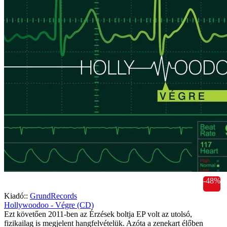
-48%
Kiadó::
GrundRecords
Hollywoodoo - Végre (CD)
Ezt követően 2011-ben az Érzések boltja EP volt az utolsó,
fizikailag is megjelent hangfelvételük. Azóta a zenekart élőben