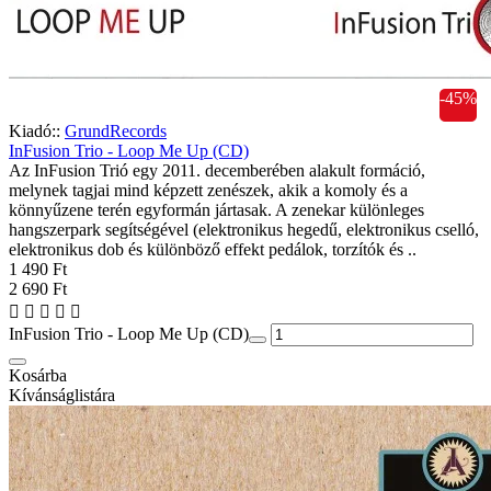
-45%
Kiadó::
GrundRecords
InFusion Trio - Loop Me Up (CD)
Az InFusion Trió egy 2011. decemberében alakult formáció,
melynek tagjai mind képzett zenészek, akik a komoly és a
könnyűzene terén egyformán jártasak. A zenekar különleges
hangszerpark segítségével (elektronikus hegedű, elektronikus cselló,
elektronikus dob és különböző effekt pedálok, torzítók és ..
1 490 Ft
2 690 Ft
InFusion Trio - Loop Me Up (CD)
Kosárba
Kívánságlistára