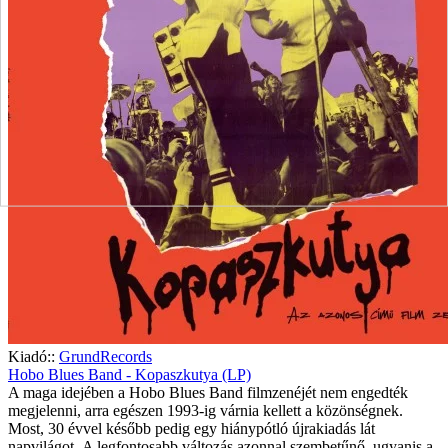
Kiadó::
GrundRecords
Hobo Blues Band - Kopaszkutya (LP)
A maga idejében a Hobo Blues Band filmzenéjét nem engedték
megjelenni, arra egészen 1993-ig várnia kellett a közönségnek.
Most, 30 évvel később pedig egy hiánypótló újrakiadás lát
napvilágot. A legfontosabb változás azonnal szembetűnő, ugyanis a