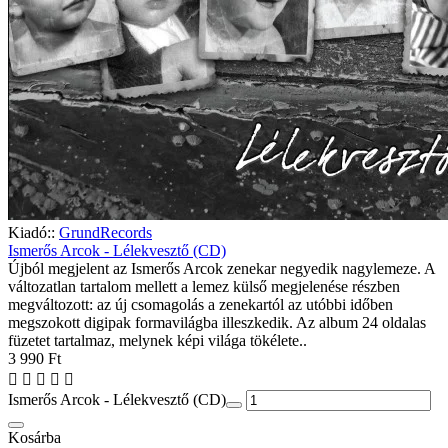
Kiadó::
GrundRecords
Ismerős Arcok - Lélekvesztő (CD)
Újból megjelent az Ismerős Arcok zenekar negyedik nagylemeze. A
változatlan tartalom mellett a lemez külső megjelenése részben
megváltozott: az új csomagolás a zenekartól az utóbbi időben
megszokott digipak formavilágba illeszkedik. Az album 24 oldalas
füzetet tartalmaz, melynek képi világa tökélete..
3 990 Ft
Ismerős Arcok - Lélekvesztő (CD)
Kosárba