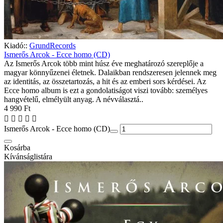
Kiadó::
GrundRecords
Ismerős Arcok - Ecce homo (CD)
Az Ismerős Arcok több mint húsz éve meghatározó szereplője a
magyar könnyűzenei életnek. Dalaikban rendszeresen jelennek meg
az identitás, az összetartozás, a hit és az emberi sors kérdései. Az
Ecce homo album is ezt a gondolatiságot viszi tovább: személyes
hangvételű, elmélyült anyag. A névválasztá..
4 990 Ft
Ismerős Arcok - Ecce homo (CD)
Kosárba
Kívánságlistára