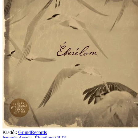
Kiadó::
GrundRecords
Ismerős Arcok - Éberálom (2LP)