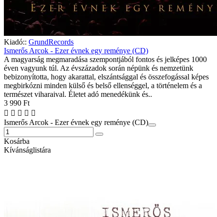
Kiadó::
GrundRecords
Ismerős Arcok - Ezer évnek egy reménye (CD)
A magyarság megmaradása szempontjából fontos és jelképes 1000
éven vagyunk túl. Az évszázadok során népünk és nemzetünk
bebizonyította, hogy akarattal, elszántsággal és összefogással képes
megbirkózni minden külső és belső ellenséggel, a történelem és a
természet viharaival. Életet adó menedékünk és..
3 990 Ft
Ismerős Arcok - Ezer évnek egy reménye (CD)
Kosárba
Kívánságlistára