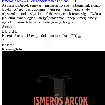
Ismerős Arcok - 15 év gondolatban és dalban (CD)
Az Ismerős Arcok zenekar – immáron 15 éve – albumaival, előadói
tevékenységével, nagyszámú közönséget vonzó koncertjeivel
népszerűsíti, tudatosítja, kultúránk szeretetének fontosságát. Ezért a
jubileumi évadot egy olyan gyűjteménnyel ünneplik meg, amely
igazi kuriózum. A lemez különlegessége, hogy a..
3 990 Ft
Ismerős Arcok - 15 év gondolatban és dalban (CD)
Kosárba
Kívánságlistára