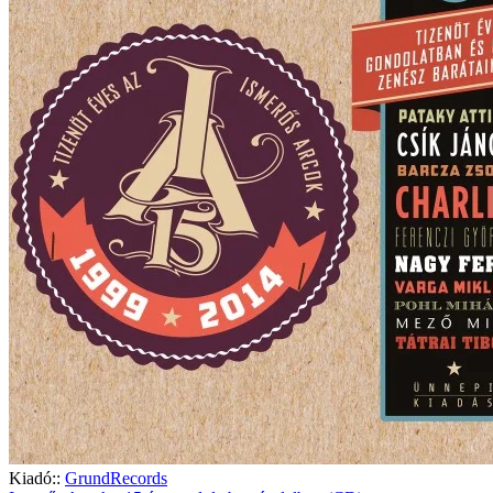
Kiadó::
GrundRecords