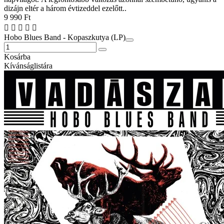
dizájn eltér a három évtizeddel ezelőtt..
9 990 Ft
Hobo Blues Band - Kopaszkutya (LP)
Kosárba
Kívánságlistára