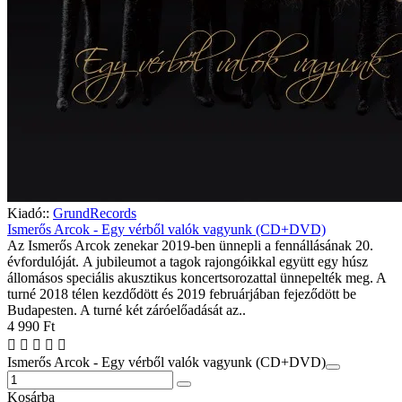
Kiadó::
GrundRecords
Ismerős Arcok - Egy vérből valók vagyunk (CD+DVD)
Az Ismerős Arcok zenekar 2019-ben ünnepli a fennállásának 20.
évfordulóját. A jubileumot a tagok rajongóikkal együtt egy húsz
állomásos speciális akusztikus koncertsorozattal ünnepelték meg. A
turné 2018 télen kezdődött és 2019 februárjában fejeződött be
Budapesten. A turné két záróelőadását az..
4 990 Ft
Ismerős Arcok - Egy vérből valók vagyunk (CD+DVD)
Kosárba