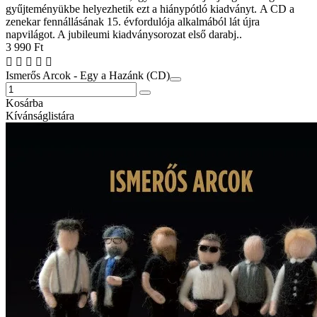
gyűjteményükbe helyezhetik ezt a hiánypótló kiadványt. A CD a
zenekar fennállásának 15. évfordulója alkalmából lát újra
napvilágot. A jubileumi kiadványsorozat első darabj..
3 990 Ft
Ismerős Arcok - Egy a Hazánk (CD)
Kosárba
Kívánságlistára