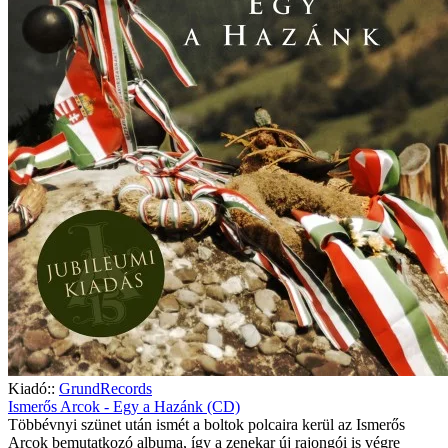
Kiadó::
GrundRecords
Ismerős Arcok - Egy a Hazánk (CD)
Többévnyi szünet után ismét a boltok polcaira kerül az Ismerős
Arcok bemutatkozó albuma, így a zenekar új rajongói is végre