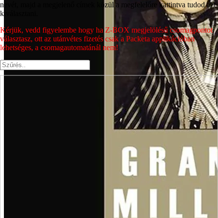
nevét, majd a megjelenő címek közül a megfelelőre kattintva tudod azt
kiválasztani.
Kérjük, vedd figyelembe hogy ha Z-BOX megjelölésű csomagpontot
választasz, ott az utánvétes fizetés csak a Packeta applikációban
lehetséges, a csomagautomatánál nem!