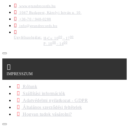
www.grundrecords.hu
1047 Budapest, Károlyi István u. 10.
+36-70 / 948-0288
info@grundrecords.hu
Ügyfélszolgálat:
00
00
H-Cs: 10
- 17
00
00
P: 10
- 14
IMPRESSZUM
Rólunk
Szállítási információk
Adatvédelmi nyilatkozat - GDPR
Általános szerződési feltételek
Hogyan tudok vásárolni?