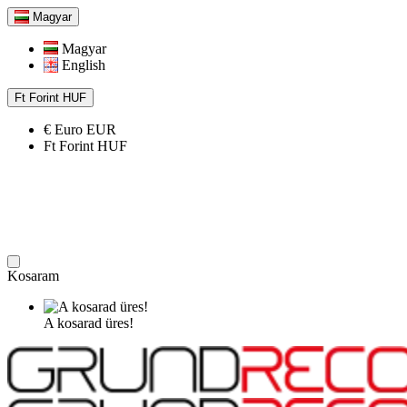
Magyar
Magyar
English
Ft
Forint
HUF
€
Euro
EUR
Ft
Forint
HUF
Kosaram
A kosarad üres!