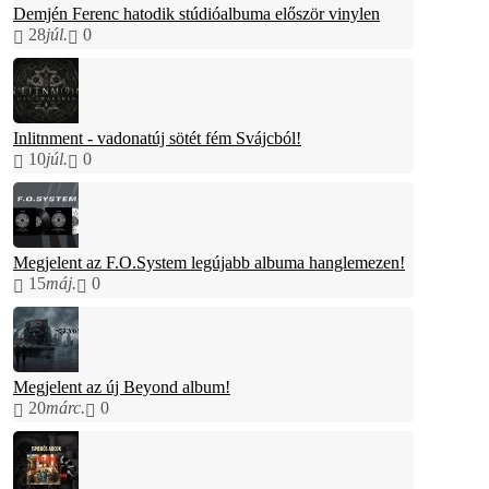
Demjén Ferenc hatodik stúdióalbuma először vinylen
28
júl.
0
Inlitnment - vadonatúj sötét fém Svájcból!
10
júl.
0
Megjelent az F.O.System legújabb albuma hanglemezen!
15
máj.
0
Megjelent az új Beyond album!
20
márc.
0