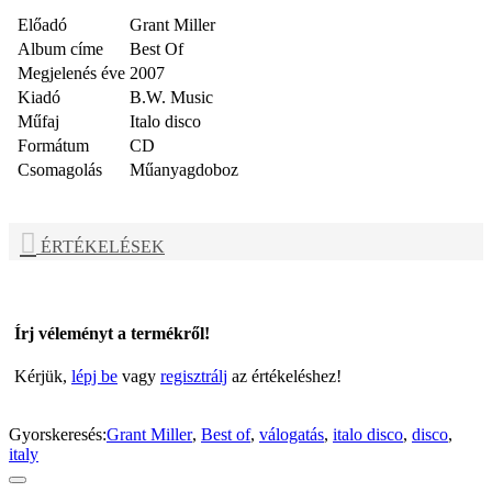
Előadó
Grant Miller
Album címe
Best Of
Megjelenés éve
2007
Kiadó
B.W. Music
Műfaj
Italo disco
Formátum
CD
Csomagolás
Műanyagdoboz
ÉRTÉKELÉSEK
Írj véleményt a termékről!
Kérjük,
lépj be
vagy
regisztrálj
az értékeléshez!
Gyorskeresés:
Grant Miller
,
Best of
,
válogatás
,
italo disco
,
disco
,
italy