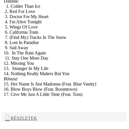
Dallista:
1. Colder Than Ice
2. Red For Love
3. Doctor For My Heart
4. I'm Alive Tonight
5. Wings Of Love
6. California Train
7. (Find My) Tracks In The Snow
8. Lost In Paradise
9. Sail Away
10. In The Rain Again
11. Stay One More Day
12.
Missing You
13.
Stranger In My Life
14. Nothing Really Matters But You
Bónusz:
15. Her Name Is Just Madonna (Feat. Blue Vanity)
16. Blow Boys Blow (Feat. Boomtown)
17. Give Me Just A Little Time (Feat. Tom)
RÉSZLETEK