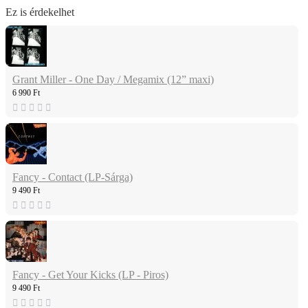
Ez is érdekelhet
Grant Miller - One Day / Megamix (12” maxi)
6 990 Ft
Fancy - Contact (LP-Sárga)
9 490 Ft
Fancy - Get Your Kicks (LP - Piros)
9 490 Ft