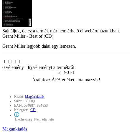
Sajnáljuk, de ez a termék már nem érhető el webáruházunkban.
Grant Miller - Best of (CD)
Grant Miller legjobb dalai egy lemezen.
0 vélemény
-
Írj véleményt a termékről!
2 190 Ft
Áraink az ÁFA értékét tartalmazzák!
Kiadó:
Magánkiadás
Súly:
130.00g
EAN:
5346874894853
Kategória:
CD
ⓘ
Elérhetőség:
Nem elérhető
Magánkiadás