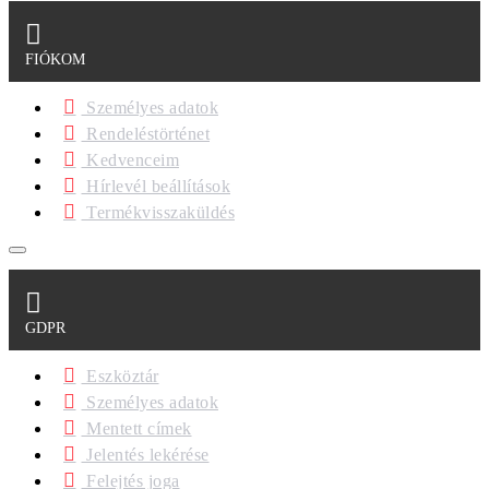
FIÓKOM
Személyes adatok
Rendeléstörténet
Kedvenceim
Hírlevél beállítások
Termékvisszaküldés
GDPR
Eszköztár
Személyes adatok
Mentett címek
Jelentés lekérése
Felejtés joga