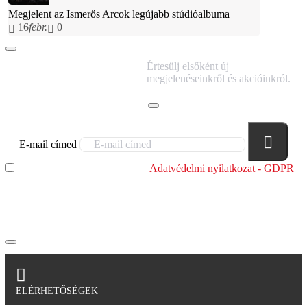
Megjelent az Ismerős Arcok legújabb stúdióalbuma
16
febr.
0
IRATKOZZ FEL
Értesülj elsőként új
HÍRLEVELÜNKRE!
megjelenéseinkről és akcióinkról.
E-mail címed
Elolvastam és megértettem az
Adatvédelmi nyilatkozat - GDPR
szabályzatban leírtakat. Tudomásul veszem, hogy a
regisztrációkor megadott adataim egy részét anonimizált
formában a cég marketing célokra felhasználja.
ELÉRHETŐSÉGEK