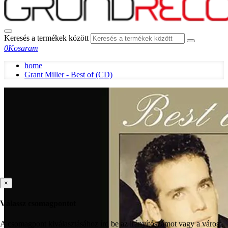
Keresés a termékek között
0
Kosaram
home
Grant Miller - Best of (CD)
×
Válassz csomagpontot
A csomagpont kiválasztásához írd be az irányítószámot vagy a város