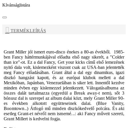
Kívánságlistára
TERMÉKLEÍRÁS
Grant Miller
jól ismert euro-disco énekes a 80-as évekből. 1985-
ben Fancy háttérmunkájával előadta első nagy sikerét, a "Colder
than ice"-ot. Ez a dal Fancy, Get your kicks című első lemezének
nyitó dala volt, kislemezként viszont csak az USA-ban jelentették
meg Fancy előadásában. Grant által a dal egy dinamikus, igazi
diszkó hangzást kapott, és az európai klubok mellett a dal
Mexikóban, Japánban, Venezuelában is siker lett. Innentől kezdve
minden évben egy kislemezzel jelentkezett. V
álogatásalbuma az
összes dalát tartalmazza (egyedül a Break away-t nem), sőt 3
bónusz dal is szerepel az album dalai közt, mely Grant Miller 90-
es években alkotott együtteseinek dalai. (Blue Vanity,
Boomtown..) Átfogó mű minden diszkókedvelő polcára. És aki
esetleg Grant-et névről nem ismerné...: aki Fancy műveit szereti,
Grant Millert is kedvelni fogja.