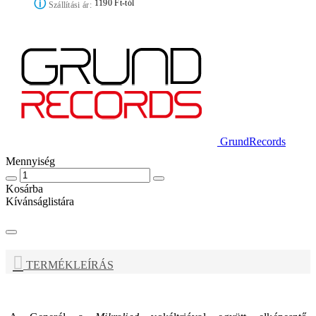
ⓘ
1190 Ft-tól
Szállítási ár:
GrundRecords
Mennyiség
Kosárba
Kívánságlistára
TERMÉKLEÍRÁS