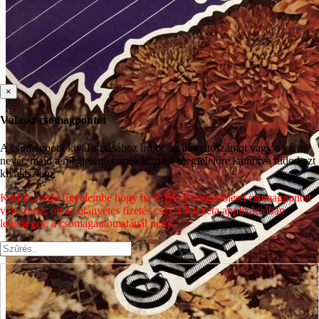
×
Válassz csomagpontot
A csomagpont kiválasztásához írd be az irányítószámot vagy a város
nevét, majd a megjelenő címek közül a megfelelőre kattintva tudod azt
kiválasztani.
Kérjük, vedd figyelembe hogy ha Z-BOX megjelölésű csomagpontot
választasz, ott az utánvétes fizetés csak a Packeta applikációban
lehetséges, a csomagautomatánál nem!