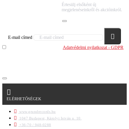
IRATKOZZ FEL
Értesülj elsőként új
HÍRLEVELÜNKRE!
megjelenéseinkről és akcióinkról.
E-mail címed
Elolvastam és megértettem az
Adatvédelmi nyilatkozat - GDPR
szabályzatban leírtakat. Tudomásul veszem, hogy a
regisztrációkor megadott adataim egy részét anonimizált
formában a cég marketing célokra felhasználja.
ELÉRHETŐSÉGEK
www.grundrecords.hu
1047 Budapest, Károlyi István u. 10.
+36-70 / 948-0288