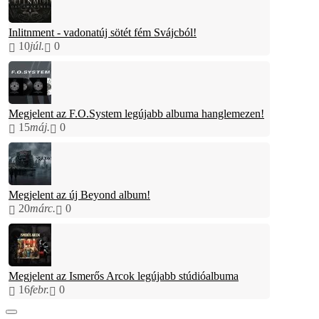
Inlitnment - vadonatúj sötét fém Svájcból!
10
júl.
0
Megjelent az F.O.System legújabb albuma hanglemezen!
15
máj.
0
Megjelent az új Beyond album!
20
márc.
0
Megjelent az Ismerős Arcok legújabb stúdióalbuma
16
febr.
0