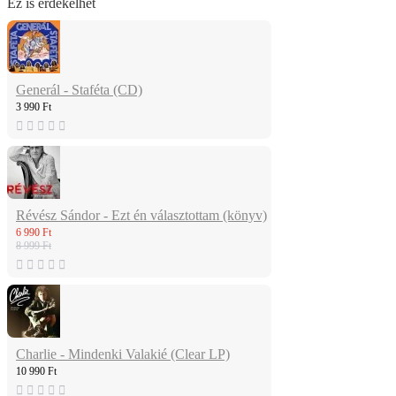
Ez is érdekelhet
Generál - Staféta (CD)
3 990 Ft
Révész Sándor - Ezt én választottam (könyv)
6 990 Ft
8 999 Ft
Charlie - Mindenki Valakié (Clear LP)
10 990 Ft