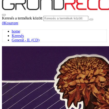
Keresés a termékek között
0
Kosaram
home
Keresés
Generál - II. (CD)