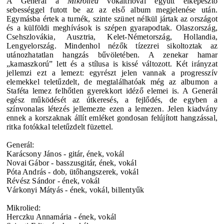
A
Generál
a
Mikrolied
vokáltrióval együtt elképesztő
sebességgel futott be az az első album megjelenése után.
Egymásba értek a turnék, szinte szünet nélkül jártak az országot
és a külföldi meghívások is szépen gyarapodtak. Olaszország,
Csehszlovákia, Ausztria, Kelet-Németország, Hollandia,
Lengyelország. Mindenhol nézők tízezrei sikoltoztak az
utánozhatatlan hangzás bűvöletében. A zenekar hamar
„kamaszkorú” lett és a stílusa is kissé változott. Két irányzat
jellemzi ezt a lemezt: egyrészt jelen vannak a progresszív
elemekkel teletűzdelt, de megtalálhatóak még az albumon a
Staféta lemez felhőtlen gyerekkort idéző elemei is. A Generál
egész működését az útkeresés, a fejlődés, de egyben a
színvonalas létezés jellemezte ezen a lemezen. Jelen kiadvány
ennek a korszaknak állít emléket gondosan felújított hangzással,
ritka fotókkal teletűzdelt füzettel.
Generál:
Karácsony János - gitár, ének, vokál
Novai Gábor - basszusgitár, ének, vokál
Póta András - dob, ütőhangszerek, vokál
Révész Sándor - ének, vokál
Várkonyi Mátyás - ének, vokál, billentyűk
Mikrolied:
Herczku Annamária - ének, vokál