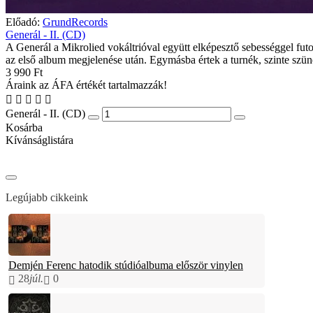
Előadó:
GrundRecords
Generál - II. (CD)
A Generál a Mikrolied vokáltrióval együtt elképesztő sebességgel futo
az első album megjelenése után. Egymásba értek a turnék, szinte szüne
3 990 Ft
Áraink az ÁFA értékét tartalmazzák!
Generál - II. (CD)
Kosárba
Kívánságlistára
Legújabb cikkeink
Demjén Ferenc hatodik stúdióalbuma először vinylen
28
júl.
0