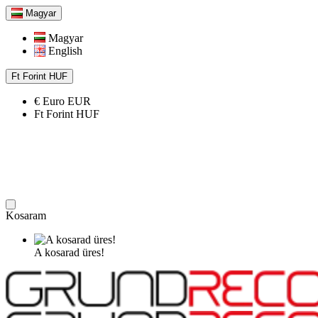
Magyar
Magyar
English
Ft
Forint
HUF
€
Euro
EUR
Ft
Forint
HUF
Kosaram
A kosarad üres!