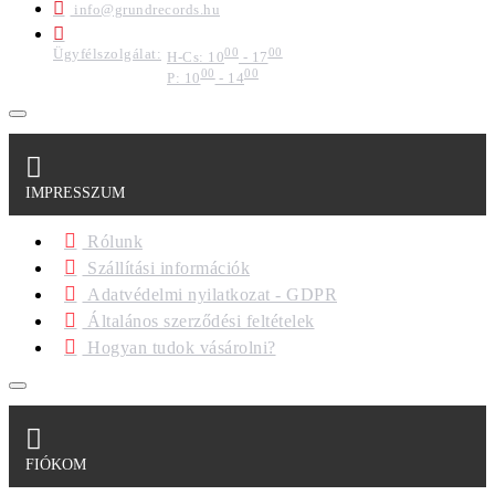
info@grundrecords.hu
Ügyfélszolgálat:
00
00
H-Cs: 10
- 17
00
00
P: 10
- 14
IMPRESSZUM
Rólunk
Szállítási információk
Adatvédelmi nyilatkozat - GDPR
Általános szerződési feltételek
Hogyan tudok vásárolni?
FIÓKOM