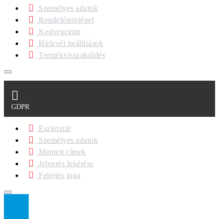
Személyes adatok
Rendeléstörténet
Kedvenceim
Hírlevél beállítások
Termékvisszaküldés
GDPR
Eszköztár
Személyes adatok
Mentett címek
Jelentés lekérése
Felejtés joga