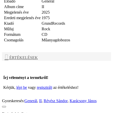
Előadó
Generál
Album címe
II
Megjelenés éve
2025
Eredeti megjelenés éve
1975
Kiadó
GrundRecords
Műfaj
Rock
Formátum
CD
Csomagolás
Műanyagdobozos
ÉRTÉKELÉSEK
Írj véleményt a termékről!
Kérjük,
lépj be
vagy
regisztrálj
az értékeléshez!
Gyorskeresés:
Generál
,
II
,
Révész Sándor
,
Karácsony János