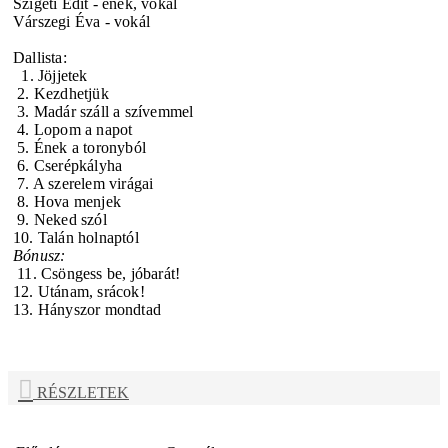
Szigeti Edit - ének, vokál
Várszegi Éva - vokál
Dallista:
1. Jöjjetek
2. Kezdhetjük
3. Madár száll a szívemmel
4. Lopom a napot
5. Ének a toronyból
6. Cserépkályha
7. A szerelem virágai
8. Hova menjek
9. Neked szól
10. Talán holnaptól
Bónusz:
11. Csöngess be, jóbarát!
12. Utánam, srácok!
13. Hányszor mondtad
RÉSZLETEK