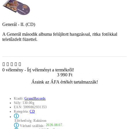
Generál - II. (CD)
A Generál második albuma
felújított hangzással, ritka fotókkal
teletűzdelt füzettel.
0 vélemény
-
Írj véleményt a termékről!
3 990 Ft
Áraink az ÁFA értékét tartalmazzák!
Kiadó:
GrundRecords
Súly:
130.00g
EAN:
5999862931353
Kategória:
CD
ⓘ
Elérhetőség:
Raktáron
ⓘ
2026.08.07.
Várható szállítás: