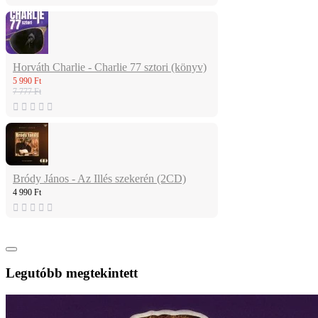
Horváth Charlie - Charlie 77 sztori (könyv)
5 990 Ft
7 777 Ft
Bródy János - Az Illés szekerén (2CD)
4 990 Ft
Legutóbb megtekintett