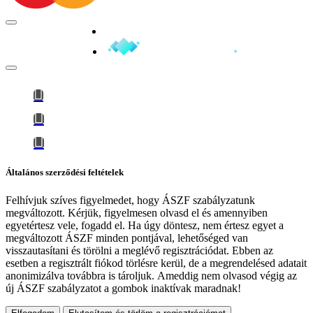
Minden jog fenntartva © 2026
Általános szerződési feltételek
Felhívjuk szíves figyelmedet, hogy
ÁSZF szabályzatunk
megváltozott
. Kérjük, figyelmesen olvasd el és amennyiben
egyetértesz vele, fogadd el. Ha úgy döntesz, nem értesz egyet a
megváltozott ÁSZF minden pontjával, lehetőséged van
visszautasítani és törölni a meglévő regisztrációdat. Ebben az
esetben a regisztrált fiókod törlésre kerül, de a megrendelésed adatait
anonimizálva továbbra is tároljuk.
Ameddig nem olvasod végig az
új ÁSZF szabályzatot a gombok inaktívak maradnak!