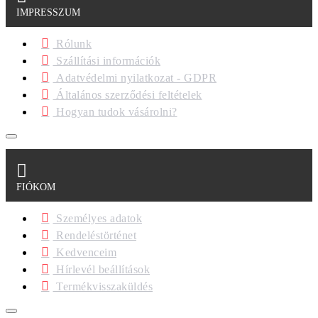
IMPRESSZUM
Rólunk
Szállítási információk
Adatvédelmi nyilatkozat - GDPR
Általános szerződési feltételek
Hogyan tudok vásárolni?
FIÓKOM
Személyes adatok
Rendeléstörténet
Kedvenceim
Hírlevél beállítások
Termékvisszaküldés