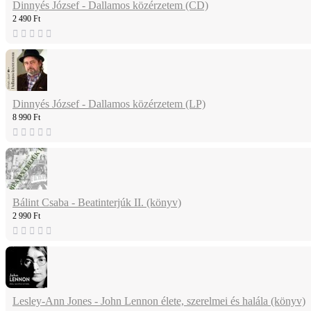
Dinnyés József - Dallamos közérzetem (CD)
2 490 Ft
Dinnyés József - Dallamos közérzetem (LP)
8 990 Ft
Bálint Csaba - Beatinterjúk II. (könyv)
2 990 Ft
Lesley-Ann Jones - John Lennon élete, szerelmei és halála (könyv)