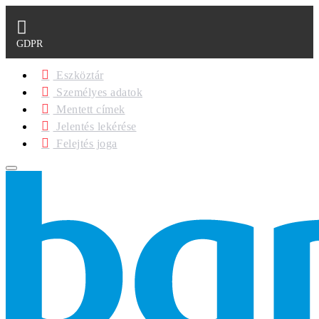
GDPR
Eszköztár
Személyes adatok
Mentett címek
Jelentés lekérése
Felejtés joga