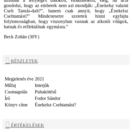
túlmutat a tényleges dalokon, előadásokon, elég, ha arra
gondolsz, hogy az emberek nem azt mondják: „Énekelsz valami
Cseh Tamás-dalt?”, hanem csak annyit, hogy „Énekelsz
Csehtamást?” Mindenesetre szeretek hinni egyfajta
folytonosságban, hogy viszonyban vannak az alkotói világok,
hatnak és reflektálnak egymásra.”
Beck Zoltán (30Y)
RÉSZLETEK
Megjelenés éve
2021
Műfaj
Interjúk
Csomagolás
Puhakötésű
Író
Fodor Sándor
Könyv címe
Énekelsz Csehtamást?
ÉRTÉKELÉSEK