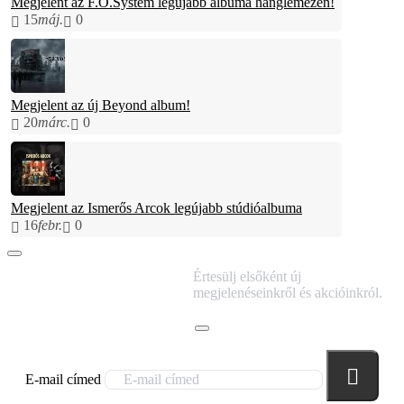
Megjelent az F.O.System legújabb albuma hanglemezen!
15
máj.
0
Megjelent az új Beyond album!
20
márc.
0
Megjelent az Ismerős Arcok legújabb stúdióalbuma
16
febr.
0
IRATKOZZ FEL
Értesülj elsőként új
HÍRLEVELÜNKRE!
megjelenéseinkről és akcióinkról.
E-mail címed