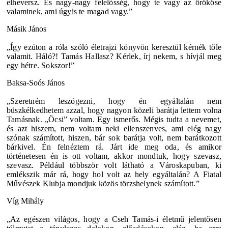
elheversz. És nagy-nagy felelősség, hogy te vagy az örököse
valaminek, ami úgyis te magad vagy.”
Másik János
„Így ezúton a róla szóló életrajzi könyvön keresztül kérnék tőle
valamit. Háló?! Tamás Hallasz? Kérlek, írj nekem, s hívjál meg
egy hétre. Sokszor!”
Baksa-Soós János
„Szeretném leszögezni, hogy én egyáltalán nem
büszkélkedhetem azzal, hogy nagyon közeli barátja lettem volna
Tamásnak. „Öcsi” voltam. Egy ismerős. Mégis tudta a nevemet,
és azt hiszem, nem voltam neki ellenszenves, ami elég nagy
szónak számított, hiszen, bár sok barátja volt, nem barátkozott
bárkivel. Én felnéztem rá. Járt ide meg oda, és amikor
történetesen én is ott voltam, akkor mondtuk, hogy szevasz,
szevasz. Például többször volt látható a Városkapuban, ki
emlékszik már rá, hogy hol volt az hely egyáltalán? A Fiatal
Művészek Klubja mondjuk közös törzshelynek számított.”
Víg Mihály
„Az egészen világos, hogy a Cseh Tamás-i életmű jelentősen