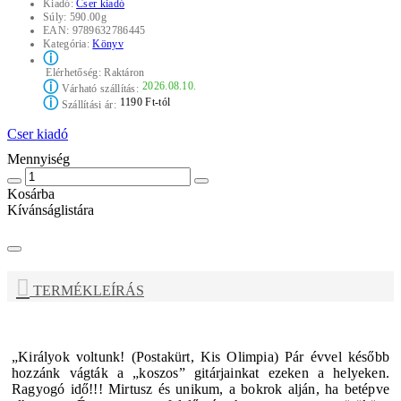
Kiadó:
Cser kiadó
Súly:
590.00g
EAN:
9789632786445
Kategória:
Könyv
ⓘ
Elérhetőség:
Raktáron
ⓘ
2026.08.10.
Várható szállítás:
ⓘ
1190 Ft-tól
Szállítási ár:
Cser kiadó
Mennyiség
Kosárba
Kívánságlistára
TERMÉKLEÍRÁS
„Királyok voltunk! (Postakürt, Kis Olimpia) Pár évvel később
hozzánk vágták a „koszos” gitárjainkat ezeken a helyeken.
Ragyogó idő!!! Mirtusz és unikum, a bokrok alján, ha betépve