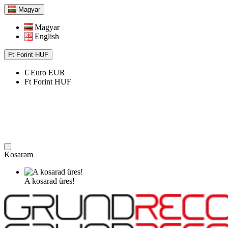
Magyar
Magyar
English
Ft
Forint
HUF
€
Euro
EUR
Ft
Forint
HUF
Kosaram
A kosarad üres!