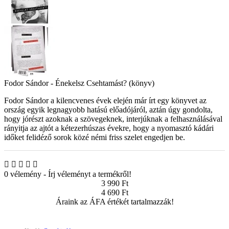
Fodor Sándor - Énekelsz Csehtamást? (könyv)
Fodor Sándor a kilencvenes évek elején már írt egy könyvet az
ország egyik legnagyobb hatású előadójáról, aztán úgy gondolta,
hogy jórészt azoknak a szövegeknek, interjúknak a felhasználásával
rányitja az ajtót a kétezerhúszas évekre, hogy a nyomasztó kádári
időket felidéző sorok közé némi friss szelet engedjen be.
0 vélemény
-
Írj véleményt a termékről!
3 990 Ft
4 690 Ft
Áraink az ÁFA értékét tartalmazzák!