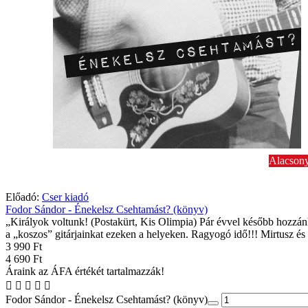
Alacsony
Előadó:
Cser kiadó
Fodor Sándor - Énekelsz Csehtamást? (könyv)
„Királyok voltunk! (Postakürt, Kis Olimpia) Pár évvel később hozzá
a „koszos” gitárjainkat ezeken a helyeken. Ragyogó idő!!! Mirtusz és 
3 990 Ft
4 690 Ft
Áraink az ÁFA értékét tartalmazzák!
Fodor Sándor - Énekelsz Csehtamást? (könyv)