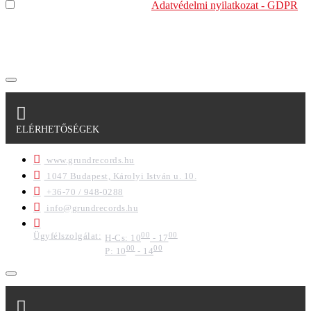
Elolvastam és megértettem az
Adatvédelmi nyilatkozat - GDPR
szabályzatban leírtakat. Tudomásul veszem, hogy a
regisztrációkor megadott adataim egy részét anonimizált
formában a cég marketing célokra felhasználja.
ELÉRHETŐSÉGEK
www.grundrecords.hu
1047 Budapest, Károlyi István u. 10.
+36-70 / 948-0288
info@grundrecords.hu
Ügyfélszolgálat:
00
00
H-Cs: 10
- 17
00
00
P: 10
- 14