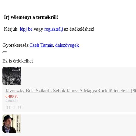
Írj véleményt a termékről!
Kérjük,
lépj be
vagy
regisztrálj
az értékeléshez!
Gyorskeresés:
Cseh Tamás
,
dalszövegek
Ez is érdekelhet
Jávorszky Béla Szilárd - Sebők János: A MagyaRock története 2. [8
6 490 Ft
7 800 Ft