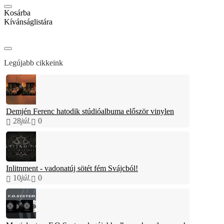
Kosárba
Kívánságlistára
Legújabb cikkeink
Demjén Ferenc hatodik stúdióalbuma először vinylen
28
júl.
0
Inlitnment - vadonatúj sötét fém Svájcból!
10
júl.
0