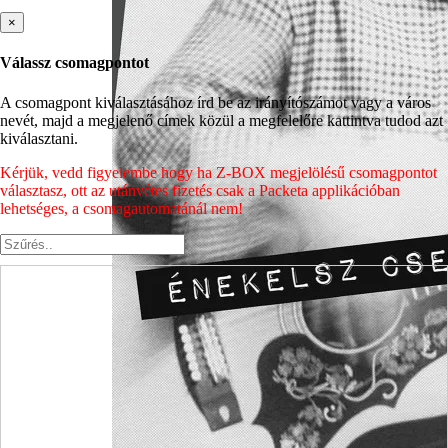
×
Válassz csomagpontot
A csomagpont kiválasztásához írd be az irányítószámot vagy a város
nevét, majd a megjelenő címek közül a megfelelőre kattintva tudod azt
kiválasztani.
Kérjük, vedd figyelembe hogy ha Z-BOX megjelölésű csomagpontot
választasz, ott az utánvétes fizetés csak a Packeta applikációban
lehetséges, a csomagautomatánál nem!