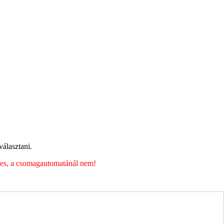
álasztani.
éges, a csomagautomatánál nem!