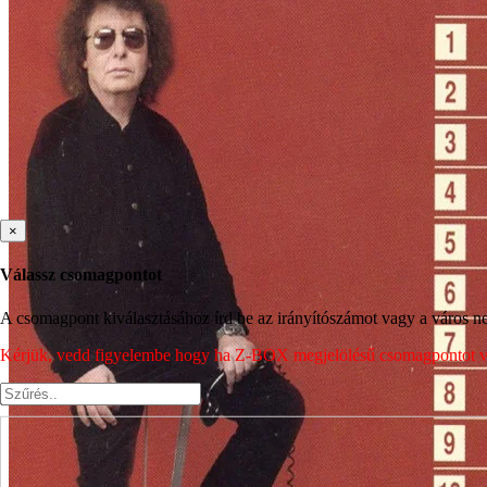
×
Válassz csomagpontot
A csomagpont kiválasztásához írd be az irányítószámot vagy a város nev
Kérjük, vedd figyelembe hogy ha Z-BOX megjelölésű csomagpontot vála