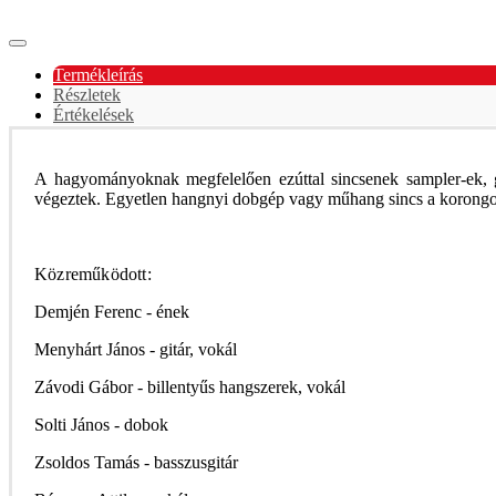
Termékleírás
Részletek
Értékelések
A hagyományoknak megfelelően ezúttal sincsenek sampler-ek, g
végeztek. Egyetlen hangnyi dobgép vagy műhang sincs a korongon
Közreműködott:
Demjén Ferenc - ének
Menyhárt János - gitár, vokál
Závodi Gábor - billentyűs hangszerek, vokál
Solti János - dobok
Zsoldos Tamás - basszusgitár