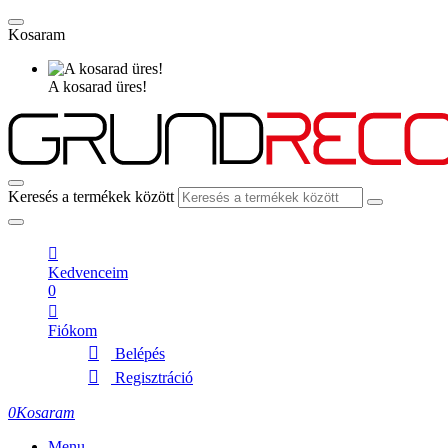
Kosaram
A kosarad üres!
Keresés a termékek között
Kedvenceim
0
Fiókom
Belépés
Regisztráció
0
Kosaram
Menu