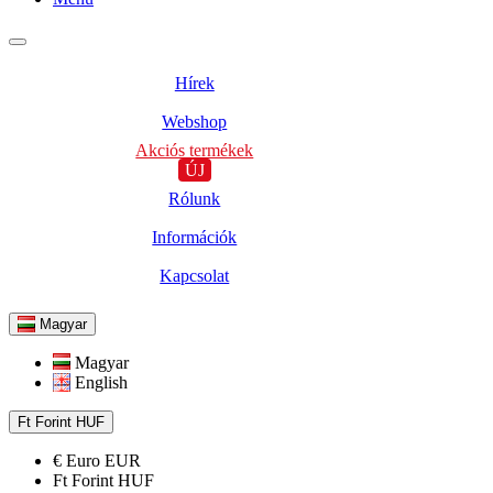
Hírek
Webshop
Akciós termékek
ÚJ
Rólunk
Információk
Kapcsolat
Magyar
Magyar
English
Ft
Forint
HUF
€
Euro
EUR
Ft
Forint
HUF