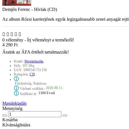
Demjén Ferenc - Hívlak (CD)
Az album Rózsi karrierjének egyik legizgalmasabb zenei anyagát rejt
0 vélemény
-
Írj véleményt a termékről!
4 290 Ft
Áraink az ÁFA értékét tartalmazzák!
Kiadó:
Magánkiadás
Súly:
107.00g
EAN:
5999541751159
Kategória:
CD
ⓘ
Elérhetőség:
Raktáron
ⓘ
2026.08.11.
Várható szállítás:
ⓘ
1190 Ft-tól
Szállítási ár:
Magánkiadás
Mennyiség
Kosárba
Kívánságlistára