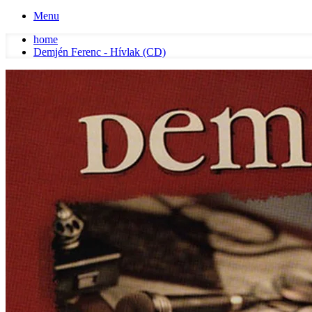
Menu
home
Demjén Ferenc - Hívlak (CD)