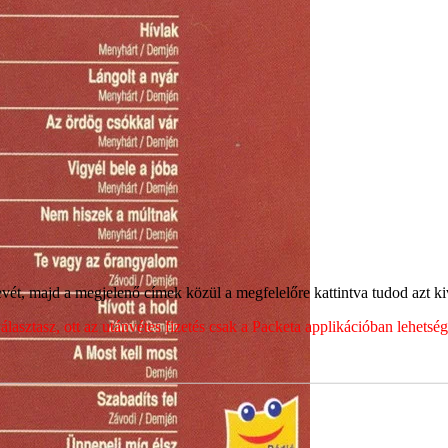
ét, majd a megjelenő címek közül a megfelelőre kattintva tudod azt kiv
sztasz, ott az utánvétes fizetés csak a Packeta applikációban lehets