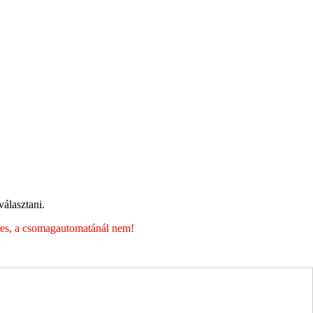
álasztani.
éges, a csomagautomatánál nem!