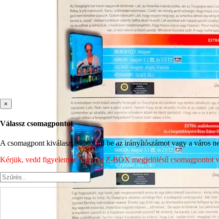
×
Válassz csomagpontot
A csomagpont kiválasztásához írd be az irányítószámot vagy a város nev
Kérjük, vedd figyelembe hogy ha Z-BOX megjelölésű csomagpontot vála