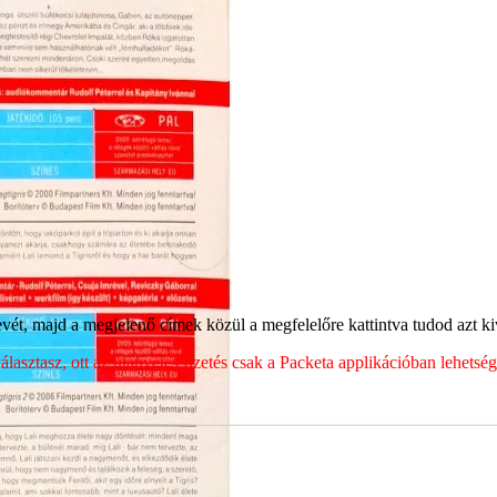
ét, majd a megjelenő címek közül a megfelelőre kattintva tudod azt kiv
sztasz, ott az utánvétes fizetés csak a Packeta applikációban lehets