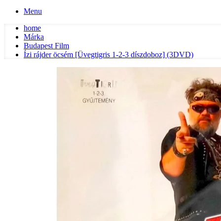
Menu
home
Márka
Budapest Film
Ízi rájder öcsém [Üvegtigris 1-2-3 díszdoboz] (3DVD)