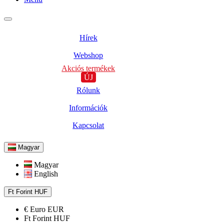
Hírek
Webshop
Akciós termékek
ÚJ
Rólunk
Információk
Kapcsolat
Magyar
Magyar
English
Ft
Forint
HUF
€
Euro
EUR
Ft
Forint
HUF