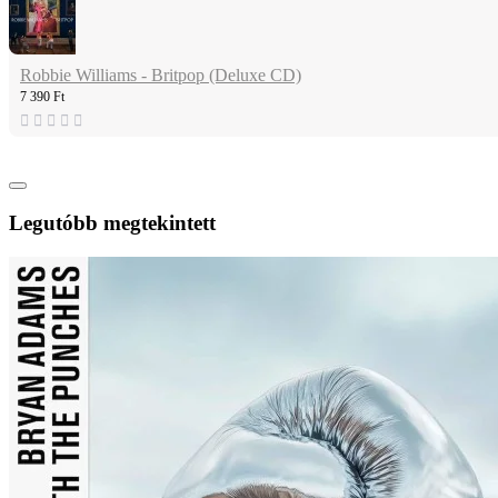
Robbie Williams - Britpop (Deluxe CD)
7 390 Ft
Legutóbb megtekintett