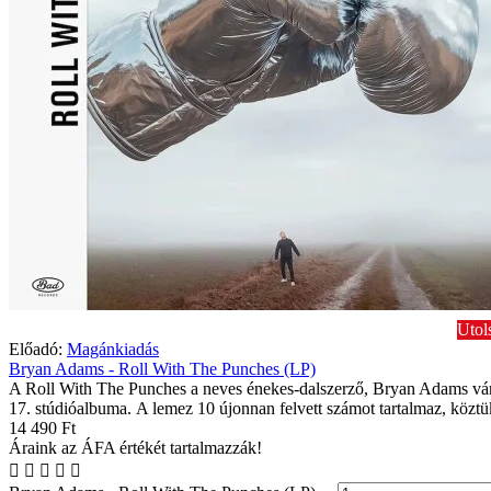
Utol
Előadó:
Magánkiadás
Bryan Adams - Roll With The Punches (LP)
A Roll With The Punches a neves énekes-dalszerző, Bryan Adams vár
17. stúdióalbuma. A lemez 10 újonnan felvett számot tartalmaz, köztük
14 490 Ft
Áraink az ÁFA értékét tartalmazzák!