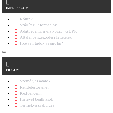
IMPRESSZUM
Rólunk
Szállítási információk
Adatvédelmi nyilatkozat - GDPR
Általános szerződési feltételek
Hogyan tudok vásárolni?
FIÓKOM
Személyes adatok
Rendeléstörténet
Kedvenceim
Hírlevél beállítások
Termékvisszaküldés