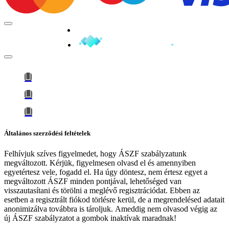
Minden jog fenntartva © 2026
Általános szerződési feltételek
Felhívjuk szíves figyelmedet, hogy
ÁSZF szabályzatunk
megváltozott
. Kérjük, figyelmesen olvasd el és amennyiben
egyetértesz vele, fogadd el. Ha úgy döntesz, nem értesz egyet a
megváltozott ÁSZF minden pontjával, lehetőséged van
visszautasítani és törölni a meglévő regisztrációdat. Ebben az
esetben a regisztrált fiókod törlésre kerül, de a megrendelésed adatait
anonimizálva továbbra is tároljuk.
Ameddig nem olvasod végig az
új ÁSZF szabályzatot a gombok inaktívak maradnak!