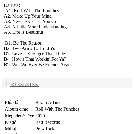
Dallista:
A1. Roll With The Punches
A2. Make Up Your Mind
A3. Never Ever Let You Go
A4. A Little More Understanding
A5. Life Is Beautiful
B1. Be The Reason
B2. Two Arms To Hold You
B3. Love Is Stronger Than Hate
B4. How's That Workin' For Ya?
B5. Will We Ever Be Friends Again
RÉSZLETEK
Előadó
Bryan Adams
Album címe
Roll With The Punches
Megjelenés éve
2025
Kiadó
Bad Records
Műfaj
Pop-Rock