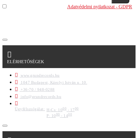
Elolvastam és megértettem az
Adatvédelmi nyilatkozat - GDPR
szabályzatban leírtakat. Tudomásul veszem, hogy a
regisztrációkor megadott adataim egy részét anonimizált
formában a cég marketing célokra felhasználja.
ELÉRHETŐSÉGEK
www.grundrecords.hu
1047 Budapest, Károlyi István u. 10.
+36-70 / 948-0288
info@grundrecords.hu
Ügyfélszolgálat:
00
00
H-Cs: 10
- 17
00
00
P: 10
- 14