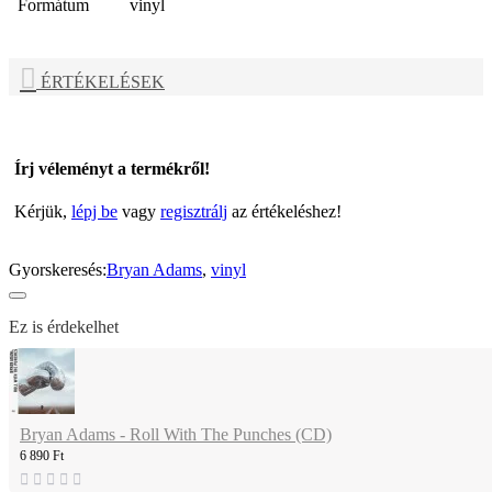
Formátum
vinyl
ÉRTÉKELÉSEK
Írj véleményt a termékről!
Kérjük,
lépj be
vagy
regisztrálj
az értékeléshez!
Gyorskeresés:
Bryan Adams
,
vinyl
Ez is érdekelhet
Bryan Adams - Roll With The Punches (CD)
6 890 Ft