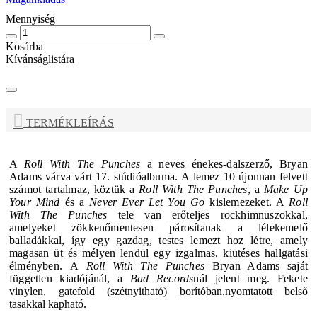
Mennyiség
Kosárba
Kívánságlistára
TERMÉKLEÍRÁS
A
Roll With The Punches
a neves énekes-dalszerző,
Bryan
Adams
várva várt 17. stúdióalbuma.
A lemez 10 újonnan felvett
számot tartalmaz, köztük a
Roll With The Punches
, a
Make Up
Your Mind
és a
Never Ever Let You Go
kislemezeket. A
Roll
With The Punches
tele van erőteljes rockhimnuszokkal,
amelyeket zökkenőmentesen párosítanak a lélekemelő
balladákkal, így egy gazdag, testes lemezt hoz létre, amely
magasan üt és mélyen lendül egy izgalmas, kiütéses hallgatási
élményben.
A
Roll With The Punches
Bryan Adams
saját
független kiadójánál, a
Bad Records
nál jelent meg. Fekete
vinylen,
gatefold (szétnyitható) borítóban,nyomtatott belső
tasakkal kapható.