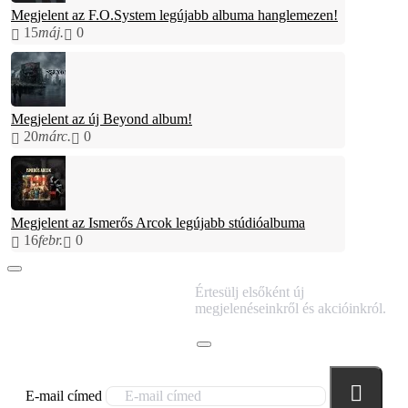
Megjelent az F.O.System legújabb albuma hanglemezen!
15
máj.
0
Megjelent az új Beyond album!
20
márc.
0
Megjelent az Ismerős Arcok legújabb stúdióalbuma
16
febr.
0
IRATKOZZ FEL
Értesülj elsőként új
HÍRLEVELÜNKRE!
megjelenéseinkről és akcióinkról.
E-mail címed