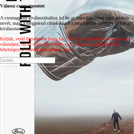
Válassz csomagpontot
A csomagpont kiválasztásához írd be az irányítószámot vagy a város
nevét, majd a megjelenő címek közül a megfelelőre kattintva tudod azt
kiválasztani.
Kérjük, vedd figyelembe hogy ha Z-BOX megjelölésű csomagpontot
választasz, ott az utánvétes fizetés csak a Packeta applikációban
lehetséges, a csomagautomatánál nem!