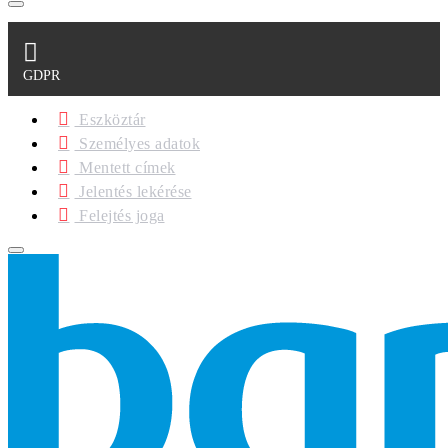
GDPR
Eszköztár
Személyes adatok
Mentett címek
Jelentés lekérése
Felejtés joga