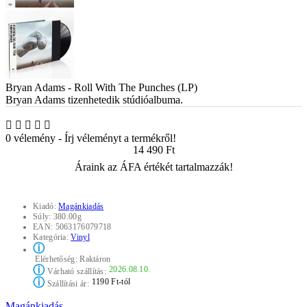
Bryan Adams - Roll With The Punches (LP)
Bryan Adams tizenhetedik stúdióalbuma.
0 vélemény
-
Írj véleményt a termékről!
14 490 Ft
Áraink az ÁFA értékét tartalmazzák!
Kiadó:
Magánkiadás
Súly:
380.00g
EAN:
5063176079718
Kategória:
Vinyl
ⓘ
Elérhetőség:
Raktáron
ⓘ
2026.08.10.
Várható szállítás:
ⓘ
1190 Ft-tól
Szállítási ár:
Magánkiadás