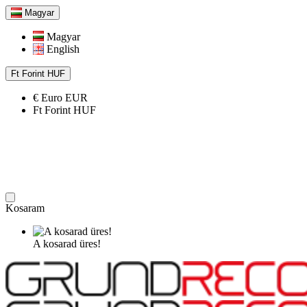
Magyar
Magyar
English
Ft
Forint
HUF
€
Euro
EUR
Ft
Forint
HUF
Kosaram
A kosarad üres!