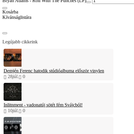
Bryan Adams - Roll With The Punches (LP)
Kosárba
Kívánságlistára
Legújabb cikkeink
Demjén Ferenc hatodik stúdióalbuma először vinylen
28
júl.
0
Inlitnment - vadonatúj sötét fém Svájcból!
10
júl.
0