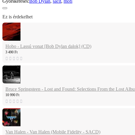
Gyorskeresés:
Bob Dylan
,
sacd
,
mofi
Ez is érdekelhet
Hobo - Lassú vonat [Bob Dylan dalok] (CD)
3 490 Ft
Bruce Springsteen - Lost and Found: Selections From the Lost Alb
10 990 Ft
Van Halen - Van Halen (Mobile Fidelity - SACD)