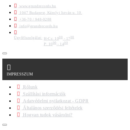
www.grundrecords.hu
1047 Budapest, Károlyi István u. 10.
+36-70 / 948-0288
info@grundrecords.hu
Ügyfélszolgálat:
00
00
H-Cs: 10
- 17
00
00
P: 10
- 14
IMPRESSZUM
Rólunk
Szállítási információk
Adatvédelmi nyilatkozat - GDPR
Általános szerződési feltételek
Hogyan tudok vásárolni?