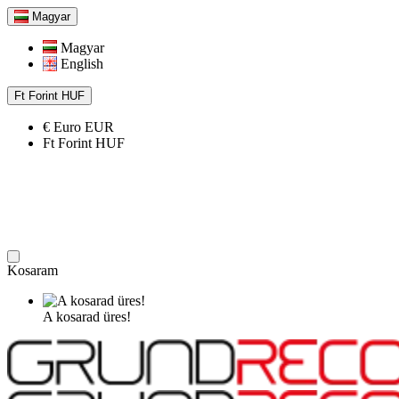
Magyar
Magyar
English
Ft
Forint
HUF
€
Euro
EUR
Ft
Forint
HUF
Kosaram
A kosarad üres!