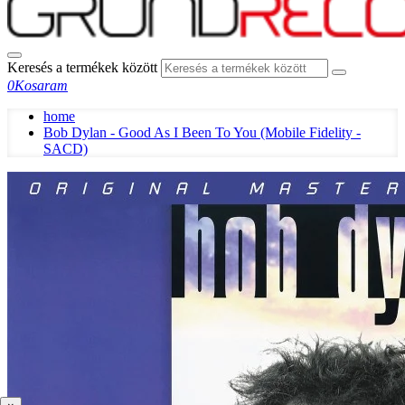
Keresés a termékek között
0
Kosaram
home
Bob Dylan - Good As I Been To You (Mobile Fidelity -
SACD)