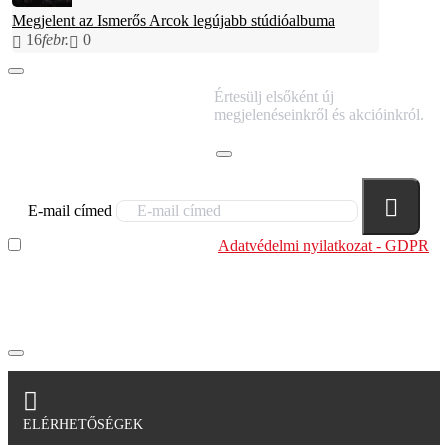
Megjelent az Ismerős Arcok legújabb stúdióalbuma
16
febr.
0
IRATKOZZ FEL
Értesülj elsőként új
HÍRLEVELÜNKRE!
megjelenéseinkről és akcióinkról.
E-mail címed
Elolvastam és megértettem az
Adatvédelmi nyilatkozat - GDPR
szabályzatban leírtakat. Tudomásul veszem, hogy a
regisztrációkor megadott adataim egy részét anonimizált
formában a cég marketing célokra felhasználja.
ELÉRHETŐSÉGEK