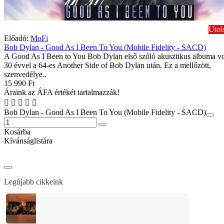
Utol
Előadó:
MoFi
Bob Dylan - Good As I Been To You (Mobile Fidelity - SACD)
A Good As I Been to You Bob Dylan első szóló akusztikus albuma vo
30 évvel a 64-es Another Side of Bob Dylan után. Ez a mellőzött,
szenvedélye..
15 990 Ft
Áraink az ÁFA értékét tartalmazzák!
Bob Dylan - Good As I Been To You (Mobile Fidelity - SACD)
Kosárba
Kívánságlistára
Legújabb cikkeink