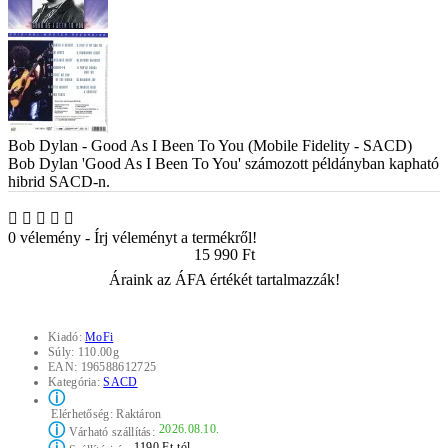
Bob Dylan - Good As I Been To You (Mobile Fidelity - SACD)
Bob Dylan 'Good As I Been To You' számozott példányban kapható
hibrid SACD-n.
0 vélemény
-
Írj véleményt a termékről!
15 990 Ft
Áraink az ÁFA értékét tartalmazzák!
Kiadó:
MoFi
Súly:
110.00g
EAN:
196588612725
Kategória:
SACD
ⓘ
Elérhetőség:
Raktáron
ⓘ
2026.08.10.
Várható szállítás:
1190 Ft-tól