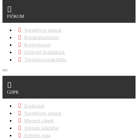
FIÓKOM
Személyes adatok
Rendeléstörténet
Kedvenceim
Hírlevél beállítások
Termékvisszaküldés
GDPR
Eszköztár
Személyes adatok
Mentett címek
Jelentés lekérése
Felejtés joga