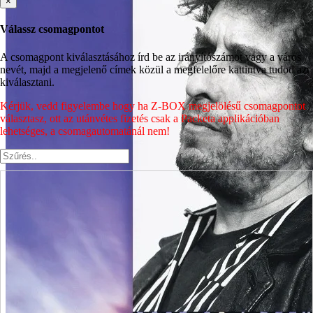
×
Válassz csomagpontot
A csomagpont kiválasztásához írd be az irányítószámot vagy a város
nevét, majd a megjelenő címek közül a megfelelőre kattintva tudod azt
kiválasztani.
Kérjük, vedd figyelembe hogy ha Z-BOX megjelölésű csomagpontot
választasz, ott az utánvétes fizetés csak a Packeta applikációban
lehetséges, a csomagautomatánál nem!