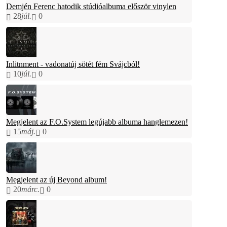
Demjén Ferenc hatodik stúdióalbuma először vinylen
28
júl.
0
Inlitnment - vadonatúj sötét fém Svájcból!
10
júl.
0
Megjelent az F.O.System legújabb albuma hanglemezen!
15
máj.
0
Megjelent az új Beyond album!
20
márc.
0