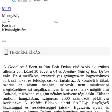
ⓘ
Szállítási ár:
MoFi
Mennyiség
Kosárba
Kívánságlistára
TERMÉKLEÍRÁS
A
Good As I Been to You
Bob Dylan
első szóló akusztikus
albuma volt közel 30 évvel a 64-es
Another Side of Bob Dylan
után. Ez a mellőzött, szenvedélyes gyöngyszem hagyományos
folk számokat és feldolgozásokat tartalmaz
. A korabeli kritikák
szerint az album meghitt, már-már nem mindennapi
megközelítése azt sugallja, milyen lenne a színfalak mögött ülni
Bob-bal, miközben végigfut néhány kedvenc régi dalán.
Először
audiofil hangzásban, szigorúan 2500 számozott példányra
korlátozva: A
Mobile Fidelity
hibrid SACD-je lenyűgöző
tisztasággal és részletességgel játszik.
Egyszerű, nyers és
unplugged, a lemez Dylant csúcsformában mutatja be – és