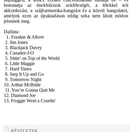
bemutatja az énekfrázisok sokféleségét, a lélekkel teli
akkordozást, a szájharmonika-hangzást és a közeli hangulatot,
amelyek ezen az újrakiadáson eddig soha nem látott módon
jelennek meg.
Dallista:
1. Frankie & Albert
2. Jim Jones
3. Blackjack Davey
4. Canadee-I-O
5. Sittin’ on Top of the World
6. Little Maggie
7. Hard Times
8. Step It Up and Go
9. Tomorrow Night
10. Arthur McBride
11. You’re Gonna Quit Me
12. Diamond Joe
13. Froggie Went a Courtin'
RÉSZLETEK