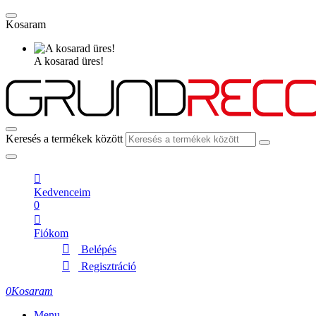
Kosaram
A kosarad üres!
Keresés a termékek között
Kedvenceim
0
Fiókom
Belépés
Regisztráció
0
Kosaram
Menu