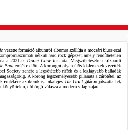
de
vezette formáció albumról albumra szállítja a mocsári blues-szal
, kompromisszumok nélküli hard rock gépezet, amely rendíthetetlen
buma a 2021-es
Doom Crew Inc.
óta. Megszületésében központi
ie Paul
emléke előtt. A korongot olyan ütős kislemezek vezették
bel Society
zenéje a legsötétebb riffek és a leglágyabb balladák
a magasságokig.
A korong legszemélyesebb pillanata a zárótétel, az
ek emlékére az ikonikus, bikafejes
The Grail
gitáron játszotta fel,
ty
könyörtelen, dübörgő válasza a modern világ zajára.