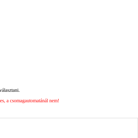
álasztani.
éges, a csomagautomatánál nem!