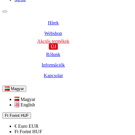
Hírek
Webshop
Akciós termékek
ÚJ
Rólunk
Információk
Kapcsolat
Magyar
Magyar
English
Ft
Forint
HUF
€
Euro
EUR
Ft
Forint
HUF