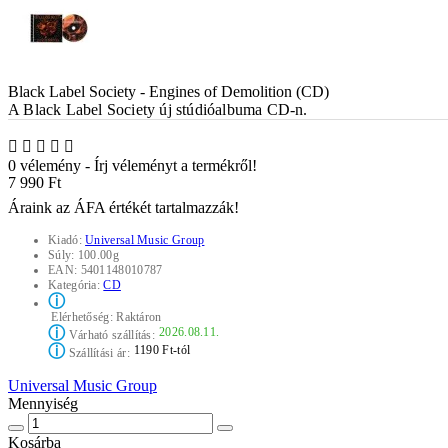
Black Label Society - Engines of Demolition (CD)
A Black Label Society új stúdióalbuma CD-n.
0 vélemény
-
Írj véleményt a termékről!
7 990 Ft
Áraink az ÁFA értékét tartalmazzák!
Kiadó:
Universal Music Group
Súly:
100.00g
EAN:
5401148010787
Kategória:
CD
ⓘ
Elérhetőség:
Raktáron
ⓘ
2026.08.11.
Várható szállítás:
ⓘ
1190 Ft-tól
Szállítási ár:
Universal Music Group
Mennyiség
Kosárba