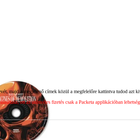
ét, majd a megjelenő címek közül a megfelelőre kattintva tudod azt kiv
sztasz, ott az utánvétes fizetés csak a Packeta applikációban lehets