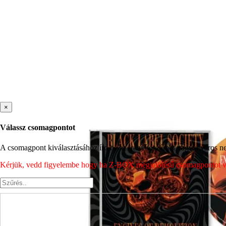
×
Válassz csomagpontot
A csomagpont kiválasztásához írd be az irányítószámot vagy a város nev
Kérjük, vedd figyelembe hogy ha Z-BOX megjelölésű csomagpontot vála