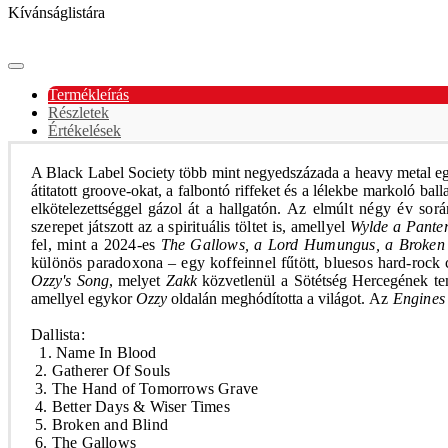
Kívánságlistára
Termékleírás
Részletek
Értékelések
A
Black Label Society
több mint negyedszázada a heavy metal egy
átitatott groove-okat, a falbontó riffeket és a lélekbe markoló bal
elkötelezettséggel gázol át a hallgatón.
Az elmúlt négy év sorá
szerepet játszott az a spirituális töltet is, amellyel
Wylde a Pante
fel, mint a 2024-es
The Gallows, a Lord Humungus, a Broken 
különös paradoxona – egy koffeinnel fűtött, bluesos hard-rock
Ozzy's Song
, melyet
Zakk
közvetlenül a Sötétség Hercegének tem
amellyel egykor
Ozzy
oldalán meghódította a világot.
Az
Engines
Dallista:
1. Name In Blood
2. Gatherer Of Souls
3. The Hand of Tomorrows Grave
4. Better Days & Wiser Times
5. Broken and Blind
6. The Gallows