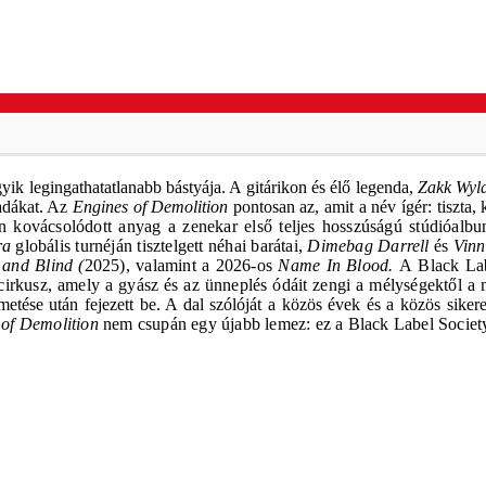
ik legingathatatlanabb bástyája. A gitárikon és élő legenda,
Zakk Wyl
ladákat. Az
Engines of Demolition
pontosan az, amit a név ígér: tiszta
n kovácsolódott anyag a zenekar első teljes hosszúságú stúdióal
ra
globális turnéján tisztelgett néhai barátai,
Dimebag Darrell
és
Vinn
and Blind (
2025), valamint a 2026-os
Name In Blood.
A
Black La
 cirkusz, amely a gyász és az ünneplés ódáit zengi a mélységektől 
etése után fejezett be. A dal szólóját a közös évek és a közös siker
 of Demolition
nem csupán egy újabb lemez: ez a
Black Label Socie