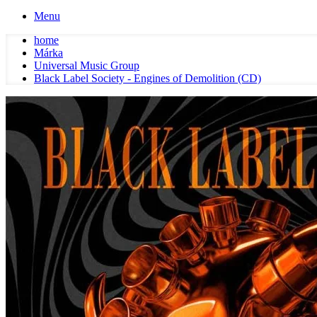
Menu
home
Márka
Universal Music Group
Black Label Society - Engines of Demolition (CD)