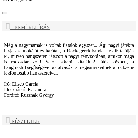
TERMÉKLEÍRÁS
Még a nagymamák is voltak fiatalok egyszer... Ági nagyi játékra
hívja az unokáját és barátait, a Rockegerek banda tagjait: találják
ki, milyen hangszeren játszott a nagyi fénykorában, amikor maga
is rocksztár volt! Vajon sikerül kitalálni? Játék közben, a
hangmodul segítségével az olvasók is megismerkednek a rockzene
legfontosabb hangszereivel.
Író: Eliseo García
Illusztráció: Kasandra
Fordító: Rusznák György
RÉSZLETEK