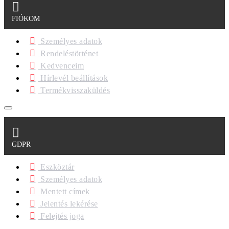
FIÓKOM
Személyes adatok
Rendeléstörténet
Kedvenceim
Hírlevél beállítások
Termékvisszaküldés
GDPR
Eszköztár
Személyes adatok
Mentett címek
Jelentés lekérése
Felejtés joga