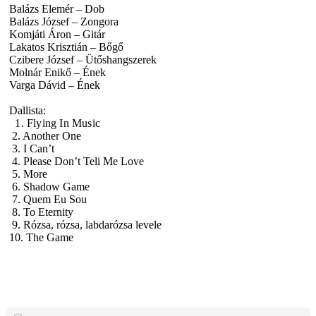
Balázs Elemér – Dob
Balázs József – Zongora
Komjáti Áron – Gitár
Lakatos Krisztián – Bőgő
Czibere József – Ütőshangszerek
Molnár Enikő – Ének
Varga Dávid – Ének
Dallista:
1. Flying In Music
2. Another One
3. I Can’t
4. Please Don’t Teli Me Love
5. More
6. Shadow Game
7. Quem Eu Sou
8. To Eternity
9. Rózsa, rózsa, labdarózsa levele
10. The Game