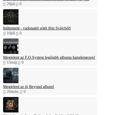
28
júl.
0
Inlitnment - vadonatúj sötét fém Svájcból!
10
júl.
0
Megjelent az F.O.System legújabb albuma hanglemezen!
15
máj.
0
Megjelent az új Beyond album!
20
márc.
0