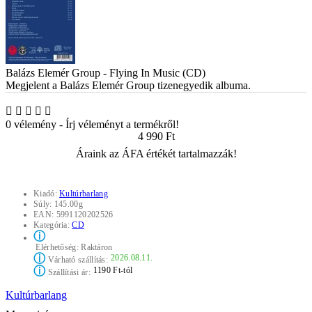
Balázs Elemér Group - Flying In Music (CD)
Megjelent a Balázs Elemér Group tizenegyedik albuma.
0 vélemény
-
Írj véleményt a termékről!
4 990 Ft
Áraink az ÁFA értékét tartalmazzák!
Kiadó:
Kultúrbarlang
Súly:
145.00g
EAN:
5991120202526
Kategória:
CD
ⓘ
Elérhetőség:
Raktáron
ⓘ
2026.08.11.
Várható szállítás:
ⓘ
1190 Ft-tól
Szállítási ár:
Kultúrbarlang