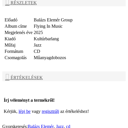
RÉSZLETEK
Előadó
Balázs Elemér Group
Album címe
Flying In Music
Megjelenés éve
2025
Kiadó
Kultúrbarlang
Műfaj
Jazz
Formátum
CD
Csomagolás
Műanyagdobozos
ÉRTÉKELÉSEK
Írj véleményt a termékről!
Kérjük,
lépj be
vagy
regisztrálj
az értékeléshez!
Gyorskeresés:
Balázs Elemér
,
Jazz
,
cd