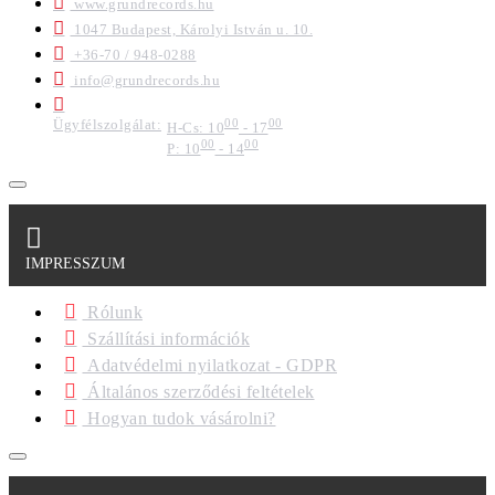
www.grundrecords.hu
1047 Budapest, Károlyi István u. 10.
+36-70 / 948-0288
info@grundrecords.hu
Ügyfélszolgálat:
00
00
H-Cs: 10
- 17
00
00
P: 10
- 14
IMPRESSZUM
Rólunk
Szállítási információk
Adatvédelmi nyilatkozat - GDPR
Általános szerződési feltételek
Hogyan tudok vásárolni?