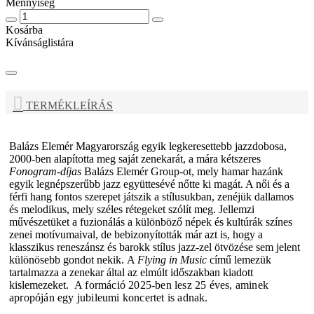
Mennyiség
Kosárba
Kívánságlistára
TERMÉKLEÍRÁS
Balázs Elemér
Magyarország egyik legkeresettebb jazzdobosa,
2000-ben alapította meg saját zenekarát, a mára kétszeres
Fonogram-díjas
Balázs Elemér Group
-ot, mely hamar hazánk
egyik legnépszerűbb jazz együttesévé nőtte ki magát. A női és a
férfi hang fontos szerepet játszik a stílusukban, zenéjük dallamos
és melodikus, mely széles rétegeket szólít meg. Jellemzi
művészetüket a fuzionálás a különböző népek és kultúrák színes
zenei motívumaival, de bebizonyították már azt is, hogy a
klasszikus reneszánsz és barokk stílus jazz-zel ötvözése sem jelent
különösebb gondot nekik. A
Flying in Music
című lemezük
tartalmazza a zenekar által az elmúlt időszakban kiadott
kislemezeket.
A formáció 2025-ben lesz 25 éves, aminek
apropóján egy jubileumi koncertet is adnak.