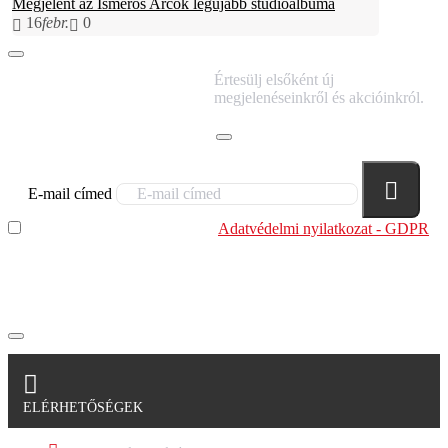
Megjelent az Ismerős Arcok legújabb stúdióalbuma
16
febr.
0
IRATKOZZ FEL
Értesülj elsőként új
HÍRLEVELÜNKRE!
megjelenéseinkről és akcióinkról.
E-mail címed
Elolvastam és megértettem az
Adatvédelmi nyilatkozat - GDPR
szabályzatban leírtakat. Tudomásul veszem, hogy a
regisztrációkor megadott adataim egy részét anonimizált
formában a cég marketing célokra felhasználja.
ELÉRHETŐSÉGEK