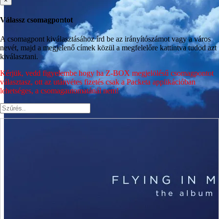
Válassz csomagpontot
A csomagpont kiválasztásához írd be az irányítószámot vagy a város
nevét, majd a megjelenő címek közül a megfelelőre kattintva tudod azt
kiválasztani.
Kérjük, vedd figyelembe hogy ha Z-BOX megjelölésű csomagpontot
választasz, ott az utánvétes fizetés csak a Packeta applikációban
lehetséges, a csomagautomatánál nem!