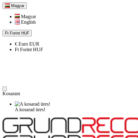
Magyar
Magyar
English
Ft
Forint
HUF
€
Euro
EUR
Ft
Forint
HUF
Kosaram
A kosarad üres!