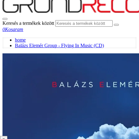
Keresés a termékek között
0
Kosaram
home
Balázs Elemér Group - Flying In Music (CD)
×