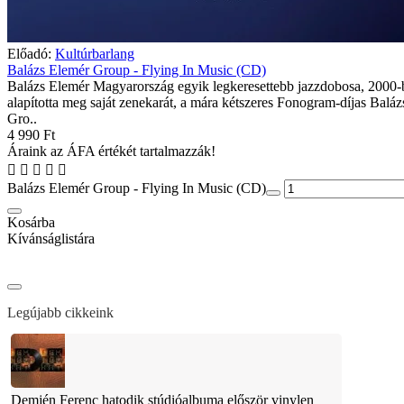
Előadó:
Kultúrbarlang
Balázs Elemér Group - Flying In Music (CD)
Balázs Elemér Magyarország egyik legkeresettebb jazzdobosa, 2000-
alapította meg saját zenekarát, a mára kétszeres Fonogram-díjas Balá
Gro..
4 990 Ft
Áraink az ÁFA értékét tartalmazzák!
Balázs Elemér Group - Flying In Music (CD)
Kosárba
Kívánságlistára
Legújabb cikkeink
Demjén Ferenc hatodik stúdióalbuma először vinylen