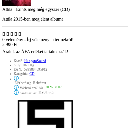
Attila - Érints meg még egyszer (CD)
Attila 2015-ben megjelent albuma.
0 vélemény
-
Írj véleményt a termékről!
2 990 Ft
Áraink az ÁFA értékét tartalmazzák!
Kiadó:
HungaroSound
Súly:
107.00g
EAN:
5999884695912
Kategória:
CD
ⓘ
Elérhetőség:
Raktáron
ⓘ
2026.08.07.
Várható szállítás:
ⓘ
1190 Ft-tól
Szállítási ár: