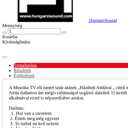
HungaroSound
Mennyiség
Kosárba
Kívánságlistára
Termékleírás
Részletek
Értékelések
A Muszika TV-ről ismert sztár akinek „Házibuli Attilával „
című m
Attila dallamos ám
mégis vidámságot sugárzó dalaiból 11 került 
alkalmával ezzel is népszerűsítve azokat.
Dallista:
1. Hol van a szerelem
2. Érints meg még egyszer
3. Te tudod mi kell nekem