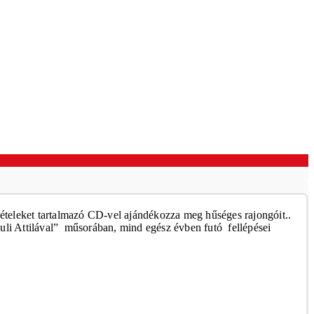
vételeket tartalmazó CD-vel
ajándékozza meg hűséges rajongóit..
uli Attilával” műsorában, mind egész évben futó fellépései