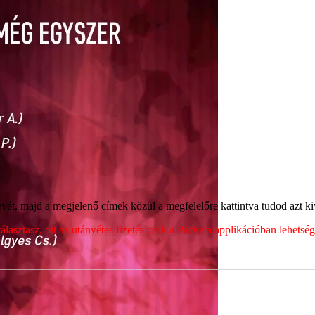
ét, majd a megjelenő címek közül a megfelelőre kattintva tudod azt kiv
sztasz, ott az utánvétes fizetés csak a Packeta applikációban lehets