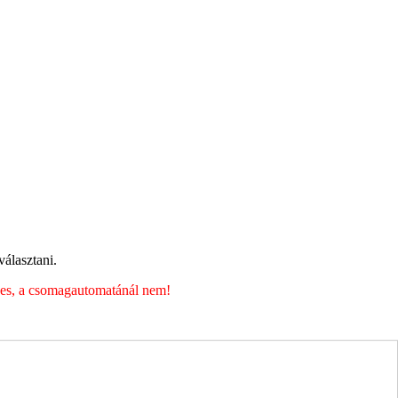
álasztani.
éges, a csomagautomatánál nem!