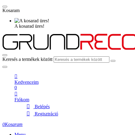
Kosaram
A kosarad üres!
Keresés a termékek között
Kedvenceim
0
Fiókom
Belépés
Regisztráció
0
Kosaram
Menu