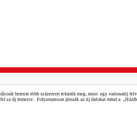
űsorát hetente több százezren tekintik meg, most
egy vadonatúj fel
fel az új
lemezre. Folyamatosan játszák az új dalokat mind a
„Házib