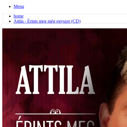
Menu
home
Attila - Érints meg még egyszer (CD)