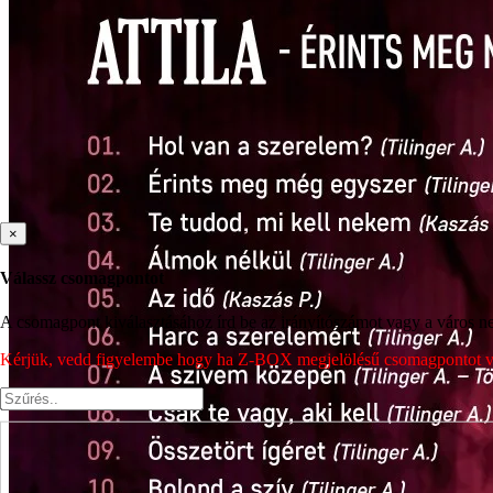
×
Válassz csomagpontot
A csomagpont kiválasztásához írd be az irányítószámot vagy a város nev
Kérjük, vedd figyelembe hogy ha Z-BOX megjelölésű csomagpontot vála