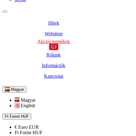
Hírek
Webshop
Akciós termékek
ÚJ
Rólunk
Információk
Kapcsolat
Magyar
Magyar
English
Ft
Forint
HUF
€
Euro
EUR
Ft
Forint
HUF