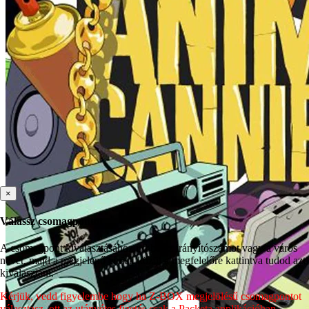
×
Válassz csomagpontot
A csomagpont kiválasztásához írd be az irányítószámot vagy a város
nevét, majd a megjelenő címek közül a megfelelőre kattintva tudod azt
kiválasztani.
Kérjük, vedd figyelembe hogy ha Z-BOX megjelölésű csomagpontot
választasz, ott az utánvétes fizetés csak a Packeta applikációban