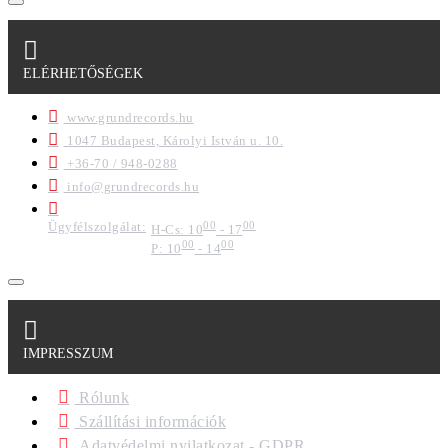
ELÉRHETŐSÉGEK
www.grundrecords.hu
1047 Budapest, Károlyi István u. 10.
+36-70 / 948-0288
info@grundrecords.hu
Ügyfélszolgálat:
00
00
H-Cs: 10
- 17
00
00
P: 10
- 14
IMPRESSZUM
Rólunk
Szállítási információk
Adatvédelmi nyilatkozat - GDPR