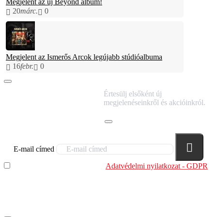
Megjelent az új Beyond album!
20
márc.
0
Megjelent az Ismerős Arcok legújabb stúdióalbuma
16
febr.
0
IRATKOZZ FEL
Értesülj elsőként új
HÍRLEVELÜNKRE!
megjelenéseinkről és akcióinkról.
E-mail címed
Elolvastam és megértettem az
Adatvédelmi nyilatkozat - GDPR
szabályzatban leírtakat. Tudomásul veszem, hogy a
regisztrációkor megadott adataim egy részét anonimizált
formában a cég marketing célokra felhasználja.