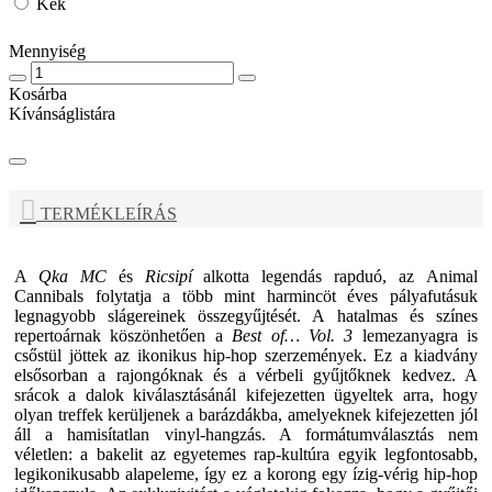
Kék
Mennyiség
Kosárba
Kívánságlistára
TERMÉKLEÍRÁS
A
Qka MC
és
Ricsipí
alkotta legendás rapduó, az
Animal
Cannibals
folytatja a több mint harmincöt éves pályafutásuk
legnagyobb slágereinek összegyűjtését. A hatalmas és színes
repertoárnak köszönhetően a
Best of… Vol. 3
lemezanyagra is
csőstül jöttek az ikonikus hip-hop szerzemények. Ez a kiadvány
elsősorban a rajongóknak és a vérbeli gyűjtőknek kedvez. A
srácok a dalok kiválasztásánál kifejezetten ügyeltek arra, hogy
olyan treffek kerüljenek a barázdákba, amelyeknek kifejezetten jól
áll a hamisítatlan vinyl-hangzás. A formátumválasztás nem
véletlen: a bakelit az egyetemes rap-kultúra egyik legfontosabb,
legikonikusabb alapeleme, így ez a korong egy ízig-vérig hip-hop