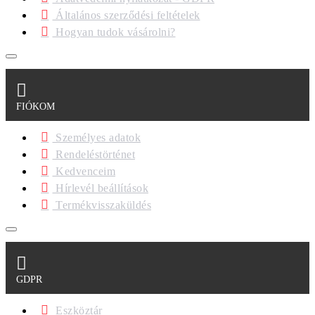
Általános szerződési feltételek
Hogyan tudok vásárolni?
FIÓKOM
Személyes adatok
Rendeléstörténet
Kedvenceim
Hírlevél beállítások
Termékvisszaküldés
GDPR
Eszköztár