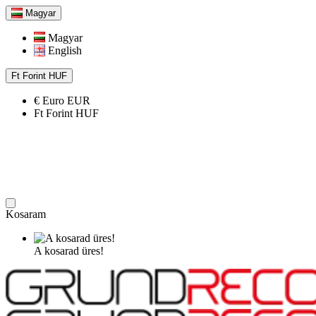
Magyar
Magyar
English
Ft
Forint
HUF
€
Euro
EUR
Ft
Forint
HUF
Kosaram
A kosarad üres!