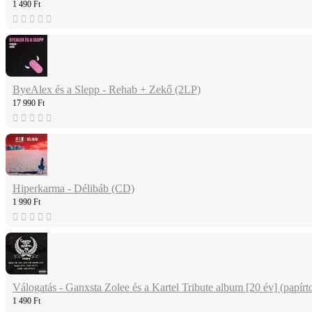
1 490 Ft
ByeAlex és a Slepp - Rehab + Zekő (2LP)
17 990 Ft
Hiperkarma - Délibáb (CD)
1 990 Ft
Válogatás - Ganxsta Zolee és a Kartel Tribute album [20 év] (papí
1 490 Ft