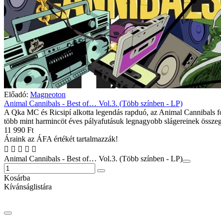
Előadó:
Magneoton
Animal Cannibals - Best of… Vol.3. (Több színben - LP)
A Qka MC és Ricsipí alkotta legendás rapduó, az Animal Cannibals fo
több mint harmincöt éves pályafutásuk legnagyobb slágereinek összeg
11 990 Ft
Áraink az ÁFA értékét tartalmazzák!
Animal Cannibals - Best of… Vol.3. (Több színben - LP)
Kosárba
Kívánságlistára