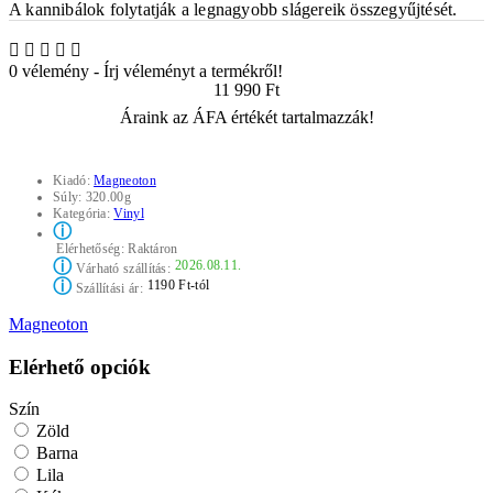
A kannibálok folytatják a legnagyobb slágereik összegyűjtését.
0 vélemény
-
Írj véleményt a termékről!
11 990 Ft
Áraink az ÁFA értékét tartalmazzák!
Kiadó:
Magneoton
Súly:
320.00g
Kategória:
Vinyl
ⓘ
Elérhetőség:
Raktáron
ⓘ
2026.08.11.
Várható szállítás:
ⓘ
1190 Ft-tól
Szállítási ár:
Magneoton
Elérhető opciók
Szín
Zöld
Barna
Lila