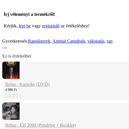
Írj véleményt a termékről!
Kérjük,
lépj be
vagy
regisztrálj
az értékeléshez!
Gyorskeresés:
Rapslágerek
,
Animal Cannibals
,
válogatás
,
rap
Ez is érdekelhet
Belga - Karaoke (DVD)
4 990 Ft
Belga - Élő 2008 (Pendrive + Booklet)