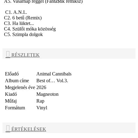
A5. Vasárnap reggel (Fanta$tik remiksz)
C1. A.N.I..
C2. 6 betű (Remix)
C3. Ha lüktet...
C4. Szülői móka közösség
C5. Szimpla dolgok
RÉSZLETEK
Előadó
Animal Cannibals
Album címe
Best of… Vol.3.
Megjelenés éve
2026
Kiadó
Magneoton
Műfaj
Rap
Formátum
Vinyl
ÉRTÉKELÉSEK