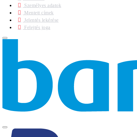
Személyes adatok
Mentett címek
Jelentés lekérése
Felejtés joga