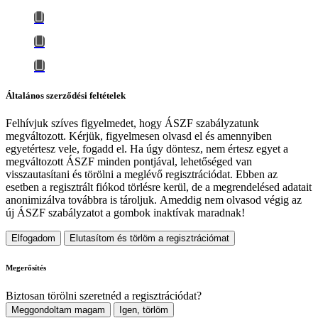
Általános szerződési feltételek
Felhívjuk szíves figyelmedet, hogy
ÁSZF szabályzatunk
megváltozott
. Kérjük, figyelmesen olvasd el és amennyiben
egyetértesz vele, fogadd el. Ha úgy döntesz, nem értesz egyet a
megváltozott ÁSZF minden pontjával, lehetőséged van
visszautasítani és törölni a meglévő regisztrációdat. Ebben az
esetben a regisztrált fiókod törlésre kerül, de a megrendelésed adatait
anonimizálva továbbra is tároljuk.
Ameddig nem olvasod végig az
új ÁSZF szabályzatot a gombok inaktívak maradnak!
Elfogadom
Elutasítom és törlöm a regisztrációmat
Megerősítés
Biztosan törölni szeretnéd a regisztrációdat?
Meggondoltam magam
Igen, törlöm