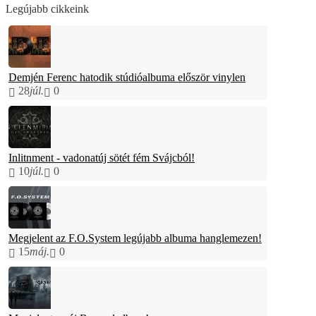
Legújabb cikkeink
Demjén Ferenc hatodik stúdióalbuma először vinylen
28
júl.
0
Inlitnment - vadonatúj sötét fém Svájcból!
10
júl.
0
Megjelent az F.O.System legújabb albuma hanglemezen!
15
máj.
0