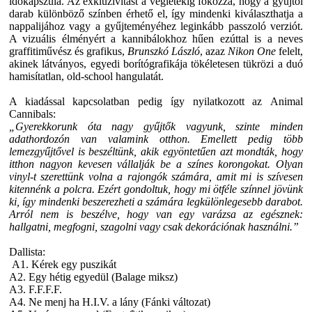
időkapszula. Az exkluzivitást a végletekig fokozza, hogy a gyűjtői
darab különböző színben érhető el, így mindenki kiválaszthatja a
nappalijához vagy a gyűjteményéhez leginkább passzoló verziót.
A vizuális élményért a kannibálokhoz hűen ezúttal is a neves
graffitiművész és grafikus,
Brunszkó László
, azaz
Nikon One
felelt,
akinek látványos, egyedi borítógrafikája tökéletesen tükrözi a duó
hamisítatlan, old-school hangulatát.
A kiadással kapcsolatban pedig így nyilatkozott az
Animal
Cannibals
:
„Gyerekkorunk óta nagy gyűjtők vagyunk, szinte minden
adathordozón van valamink otthon. Emellett pedig több
lemezgyűjtővel is beszéltünk, akik egyöntetűen azt mondták, hogy
itthon nagyon kevesen vállalják be a színes korongokat. Olyan
vinyl-t szerettünk volna a rajongók számára, amit mi is szívesen
kitennénk a polcra. Ezért gondoltuk, hogy mi ötféle színnel jövünk
ki, így mindenki beszerezheti a számára legkülönlegesebb darabot.
Arról nem is beszélve, hogy van egy varázsa az egésznek:
hallgatni, megfogni, szagolni vagy csak dekorációnak használni.”
Dallista:
A1. Kérek egy puszikát
A2. Egy hétig egyedül (Balage miksz)
A3. F.F.F.F.
A4. Ne menj ha H.I.V. a lány (Fánki változat)