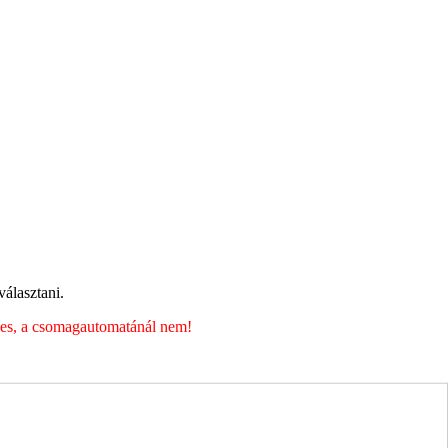
álasztani.
éges, a csomagautomatánál nem!