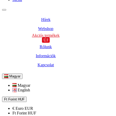
Hírek
Webshop
Akciós termékek
ÚJ
Rólunk
Információk
Kapcsolat
Magyar
Magyar
English
Ft
Forint
HUF
€
Euro
EUR
Ft
Forint
HUF