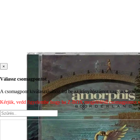
×
Válassz csomagpontot
A csomagpont kiválasztásához írd be az irányítószámot vagy a város nev
Kérjük, vedd figyelembe hogy ha Z-BOX megjelölésű csomagpontot vála