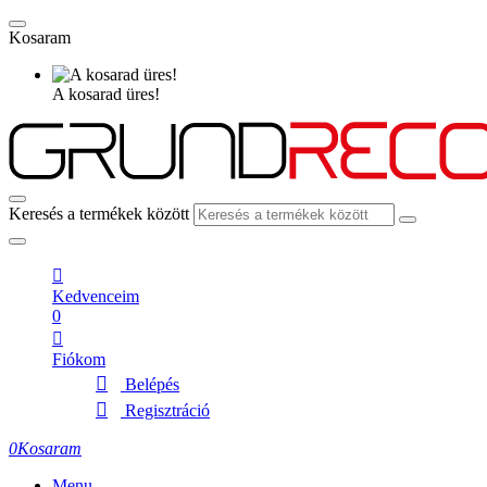
Kosaram
A kosarad üres!
Keresés a termékek között
Kedvenceim
0
Fiókom
Belépés
Regisztráció
0
Kosaram
Menu