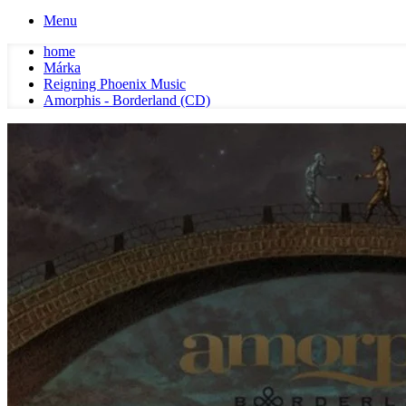
Menu
home
Márka
Reigning Phoenix Music
Amorphis - Borderland (CD)