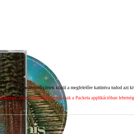
ét, majd a megjelenő címek közül a megfelelőre kattintva tudod azt kiv
sztasz, ott az utánvétes fizetés csak a Packeta applikációban lehets