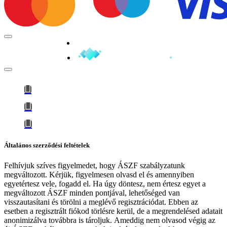
Minden jog fenntartva © 2026
Általános szerződési feltételek
Felhívjuk szíves figyelmedet, hogy
ÁSZF szabályzatunk
megváltozott
. Kérjük, figyelmesen olvasd el és amennyiben
egyetértesz vele, fogadd el. Ha úgy döntesz, nem értesz egyet a
megváltozott ÁSZF minden pontjával, lehetőséged van
visszautasítani és törölni a meglévő regisztrációdat. Ebben az
esetben a regisztrált fiókod törlésre kerül, de a megrendelésed adatait
anonimizálva továbbra is tároljuk.
Ameddig nem olvasod végig az