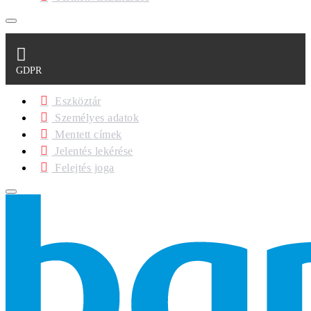
GDPR
Eszköztár
Személyes adatok
Mentett címek
Jelentés lekérése
Felejtés joga