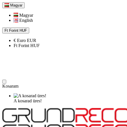
Magyar
Magyar
English
Ft
Forint
HUF
€
Euro
EUR
Ft
Forint
HUF
Kosaram
A kosarad üres!