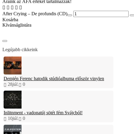
Áraink az ÁFA értékét tartalmazzák!
After Crying – De profundis (CD)
Kosárba
Kívánságlistára
Legújabb cikkeink
Demjén Ferenc hatodik stúdióalbuma először vinylen
28
júl.
0
Inlitnment - vadonatúj sötét fém Svájcból!
10
júl.
0