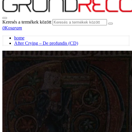
Keresés a termékek között
0
Kosaram
home
After Crying – De profundis (CD)