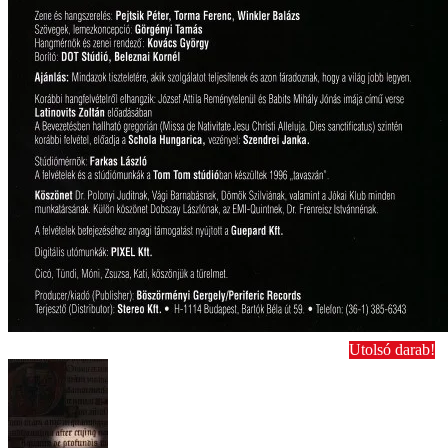
Utolsó darab!