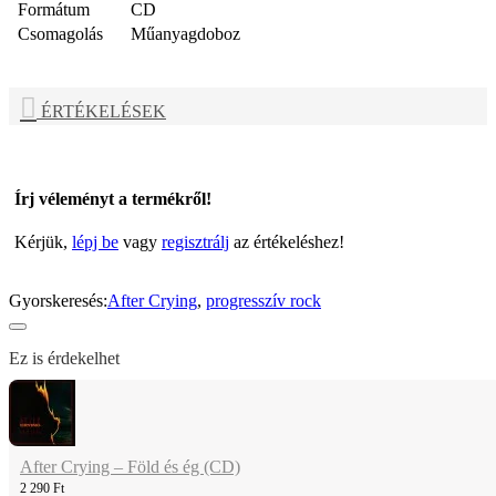
Formátum
CD
Csomagolás
Műanyagdoboz
ÉRTÉKELÉSEK
Írj véleményt a termékről!
Kérjük,
lépj be
vagy
regisztrálj
az értékeléshez!
Gyorskeresés:
After Crying
,
progresszív rock
Ez is érdekelhet
After Crying – Föld és ég (CD)
2 290 Ft