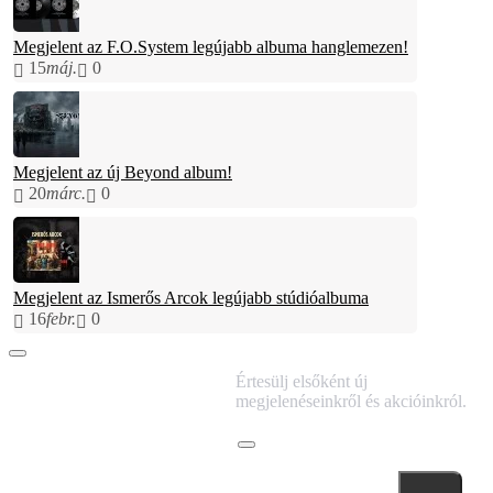
Megjelent az F.O.System legújabb albuma hanglemezen!
15
máj.
0
Megjelent az új Beyond album!
20
márc.
0
Megjelent az Ismerős Arcok legújabb stúdióalbuma
16
febr.
0
IRATKOZZ FEL
Értesülj elsőként új
HÍRLEVELÜNKRE!
megjelenéseinkről és akcióinkról.