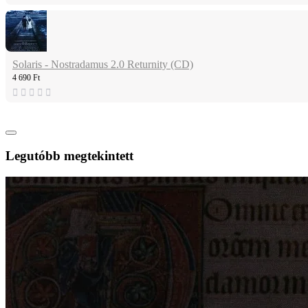
Solaris - Nostradamus 2.0 Returnity (CD)
4 690 Ft
Legutóbb megtekintett