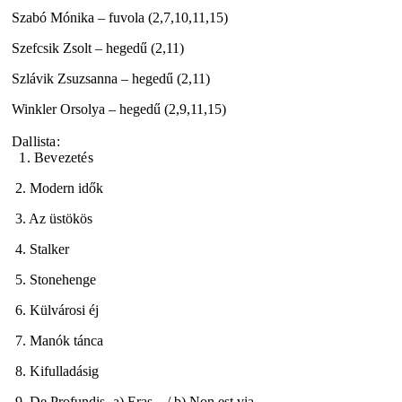
Szabó Mónika – fuvola (2,7,10,11,15)
Szefcsik Zsolt – hegedű (2,11)
Szlávik Zsuzsanna – hegedű (2,11)
Winkler Orsolya – hegedű (2,9,11,15)
Dallista:
1. Bevezetés
2. Modern idők
3. Az üstökös
4. Stalker
5. Stonehenge
6. Külvárosi éj
7. Manók tánca
8. Kifulladásig
9. De Profundis- a) Eras... / b) Non est via