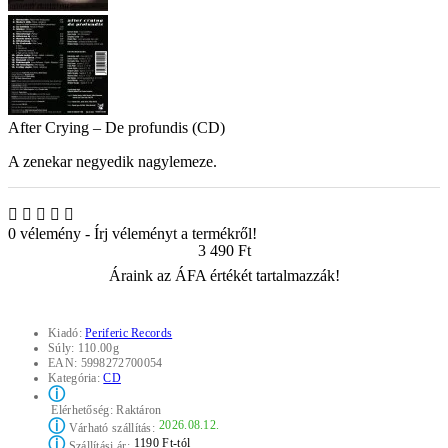
After Crying – De profundis (CD)
A zenekar negyedik nagylemeze.
0 vélemény
-
Írj véleményt a termékről!
3 490 Ft
Áraink az ÁFA értékét tartalmazzák!
Kiadó:
Periferic Records
Súly:
110.00g
EAN:
5998272700054
Kategória:
CD
ⓘ
Elérhetőség:
Raktáron
ⓘ
2026.08.12.
Várható szállítás:
ⓘ
1190 Ft-tól
Szállítási ár: