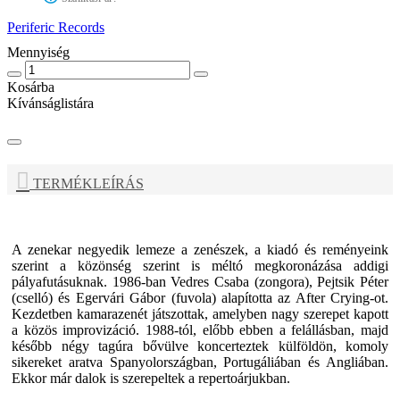
Periferic Records
Mennyiség
Kosárba
Kívánságlistára
TERMÉKLEÍRÁS
A zenekar negyedik lemeze a zenészek, a kiadó és reményeink
szerint a közönség szerint is méltó megkoronázása addigi
pályafutásuknak. 1986-ban Vedres Csaba (zongora), Pejtsik Péter
(cselló) és Egervári Gábor (fuvola) alapította az After Crying-ot.
Kezdetben kamarazenét játszottak, amelyben nagy szerepet kapott
a közös improvizáció. 1988-tól, előbb ebben a felállásban, majd
később négy tagúra bővülve koncerteztek külföldön, komoly
sikereket aratva Spanyolországban, Portugáliában és Angliában.
Ekkor már dalok is szerepeltek a repertoárjukban.