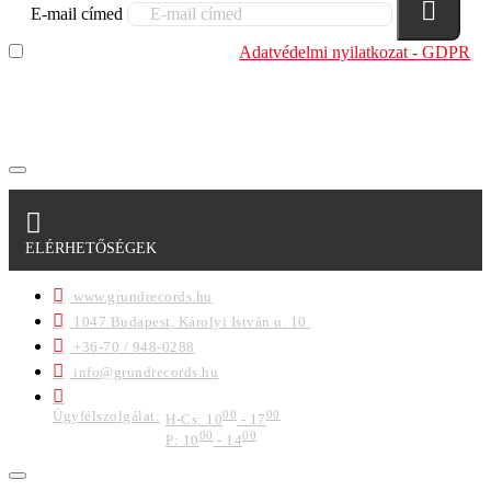
E-mail címed
Elolvastam és megértettem az
Adatvédelmi nyilatkozat - GDPR
szabályzatban leírtakat. Tudomásul veszem, hogy a
regisztrációkor megadott adataim egy részét anonimizált
formában a cég marketing célokra felhasználja.
ELÉRHETŐSÉGEK
www.grundrecords.hu
1047 Budapest, Károlyi István u. 10.
+36-70 / 948-0288
info@grundrecords.hu
Ügyfélszolgálat:
00
00
H-Cs: 10
- 17
00
00
P: 10
- 14