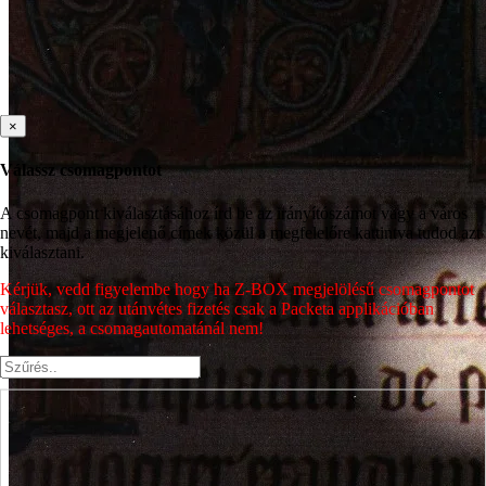
×
Válassz csomagpontot
A csomagpont kiválasztásához írd be az irányítószámot vagy a város
nevét, majd a megjelenő címek közül a megfelelőre kattintva tudod azt
kiválasztani.
Kérjük, vedd figyelembe hogy ha Z-BOX megjelölésű csomagpontot
választasz, ott az utánvétes fizetés csak a Packeta applikációban
lehetséges, a csomagautomatánál nem!