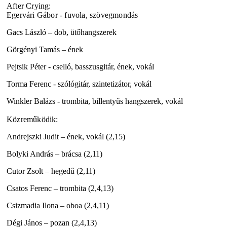
After Crying:
Egervári Gábor - fuvola, szövegmondás
Gacs László – dob, ütőhangszerek
Görgényi Tamás – ének
Pejtsik Péter - cselló, basszusgitár, ének, vokál
Torma Ferenc - szólógitár, szintetizátor, vokál
Winkler Balázs - trombita, billentyűs hangszerek, vokál
Közreműködik:
Andrejszki Judit – ének, vokál (2,15)
Bolyki András – brácsa (2,11)
Cutor Zsolt – hegedű (2,11)
Csatos Ferenc – trombita (2,4,13)
Csizmadia Ilona – oboa (2,4,11)
Dégi János – pozan (2,4,13)