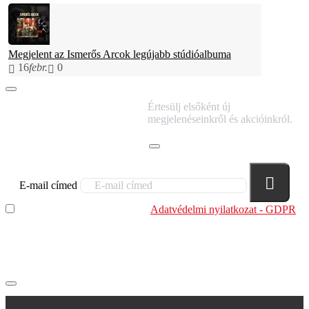
Megjelent az Ismerős Arcok legújabb stúdióalbuma
16
febr.
0
IRATKOZZ FEL
Értesülj elsőként új
HÍRLEVELÜNKRE!
megjelenéseinkről és akcióinkról.
E-mail címed
Elolvastam és megértettem az
Adatvédelmi nyilatkozat - GDPR
szabályzatban leírtakat. Tudomásul veszem, hogy a
regisztrációkor megadott adataim egy részét anonimizált
formában a cég marketing célokra felhasználja.