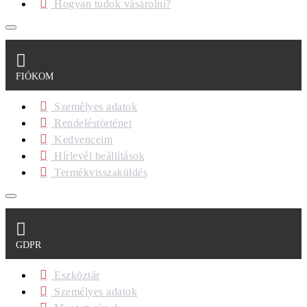
Hogyan tudok vásárolni?
FIÓKOM
Személyes adatok
Rendeléstörténet
Kedvenceim
Hírlevél beállítások
Termékvisszaküldés
GDPR
Eszköztár
Személyes adatok