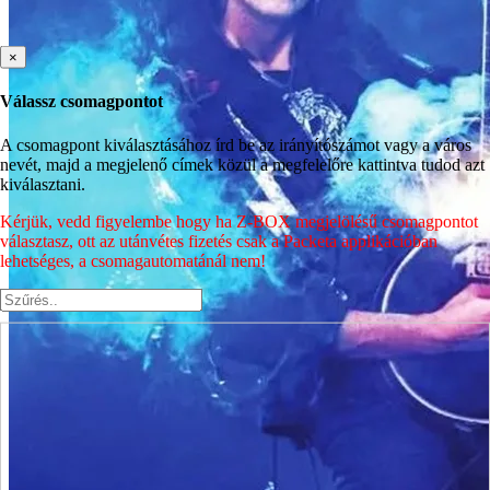
×
Válassz csomagpontot
A csomagpont kiválasztásához írd be az irányítószámot vagy a város
nevét, majd a megjelenő címek közül a megfelelőre kattintva tudod azt
kiválasztani.
Kérjük, vedd figyelembe hogy ha Z-BOX megjelölésű csomagpontot
választasz, ott az utánvétes fizetés csak a Packeta applikációban
lehetséges, a csomagautomatánál nem!