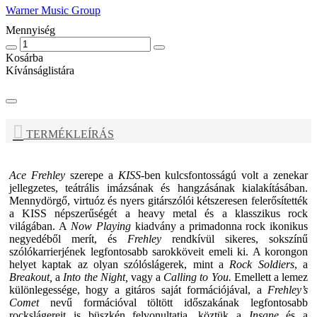
Warner Music Group
Mennyiség
Kosárba
Kívánságlistára
TERMÉKLEÍRÁS
Ace Frehley
szerepe a
KISS-
ben kulcsfontosságú volt a zenekar
jellegzetes, teátrális imázsának és hangzásának kialakításában.
Mennydörgő, virtuóz és nyers gitárszólói kétszeresen felerősítették
a KISS népszerűségét a heavy metal és a klasszikus rock
világában. A
Now Playing
kiadvány a primadonna rock ikonikus
negyedéből merít, és
Frehley
rendkívül sikeres, sokszínű
szólókarrierjének legfontosabb sarokköveit emeli ki. A korongon
helyet kaptak az olyan szólóslágerek, mint a
Rock Soldiers
, a
Breakout,
a
Into the Night,
vagy a
Calling to You.
Emellett a lemez
különlegessége, hogy a gitáros saját formációjával, a
Frehley’s
Comet
nevű formációval töltött időszakának legfontosabb
rockslágereit is büszkén felvonultatja, köztük a
Insane
és a