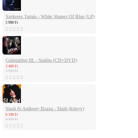
Szekeres Tamás - White Shapes Of Blue (LP)
5 990 Ft
Gitárpárbaj III. - Staféta (CD+DVD)
3 490 Ft
3 990 Ft
Slash és Anthony Bozza - Slash (könyv)
6 190 Ft
6 990 Ft