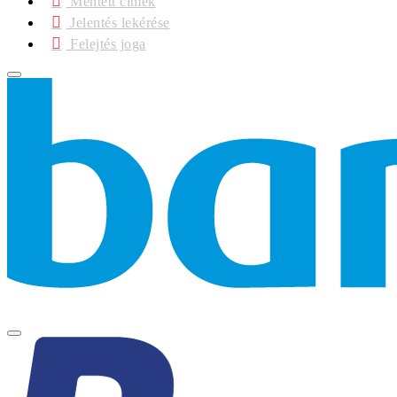
Mentett címek
Jelentés lekérése
Felejtés joga