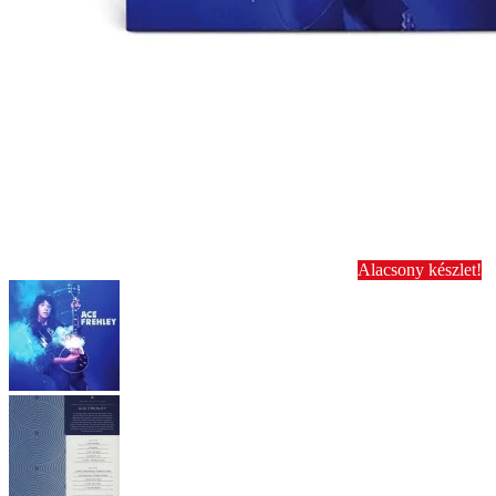
Alacsony készlet!