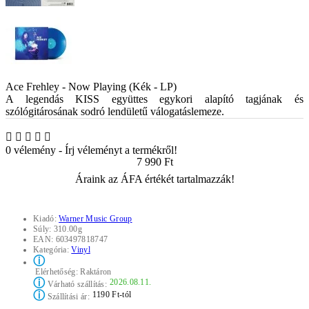
Ace Frehley - Now Playing (Kék - LP)
A legendás KISS együttes egykori alapító tagjának és
szólógitárosának sodró lendületű válogatáslemeze.
0 vélemény
-
Írj véleményt a termékről!
7 990 Ft
Áraink az ÁFA értékét tartalmazzák!
Kiadó:
Warner Music Group
Súly:
310.00g
EAN:
603497818747
Kategória:
Vinyl
ⓘ
Elérhetőség:
Raktáron
ⓘ
2026.08.11.
Várható szállítás:
ⓘ
1190 Ft-tól
Szállítási ár: