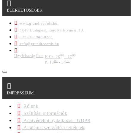
ELÉRHETŐSÉGEK
www.grundrecords.hu
1047 Budapest, Károlyi István u. 10.
+36-70 / 948-0288
info@grundrecords.hu
Ügyfélszolgálat:
00
00
H-Cs: 10
- 17
00
00
P: 10
- 14
IMPRESSZUM
Rólunk
Szállítási információk
Adatvédelmi nyilatkozat - GDPR
Általános szerződési feltételek