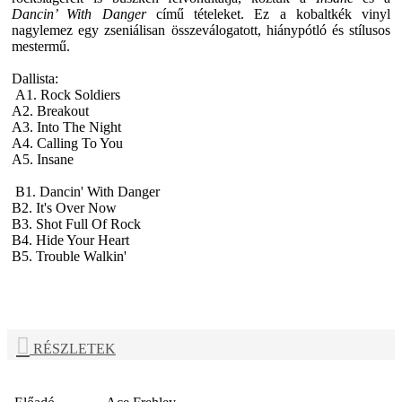
Dancin’ With Danger
című tételeket. Ez a kobaltkék vinyl
nagylemez egy zseniálisan összeválogatott, hiánypótló és stílusos
mestermű.
Dallista:
A1. Rock Soldiers
A2. Breakout
A3. Into The Night
A4. Calling To You
A5. Insane
B1. Dancin' With Danger
B2. It's Over Now
B3. Shot Full Of Rock
B4. Hide Your Heart
B5. Trouble Walkin'
RÉSZLETEK