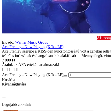
Alacsony
Előadó:
Warner Music Group
Ace Frehley - Now Playing (Kék - LP)
Ace Frehley szerepe a KISS-ben kulcsfontosságú volt a zenekar jelleg
teátrális imázsának és hangzásának kialakításában. Mennydörgő, virtu
7 990 Ft
Áraink az ÁFA értékét tartalmazzák!
Ace Frehley - Now Playing (Kék - LP)
Kosárba
Kívánságlistára
Legújabb cikkeink