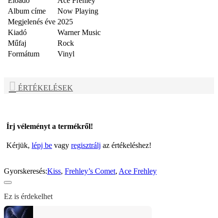
Előadó
Ace Frehley
Album címe
Now Playing
Megjelenés éve
2025
Kiadó
Warner Music
Műfaj
Rock
Formátum
Vinyl
ÉRTÉKELÉSEK
Írj véleményt a termékről!
Kérjük,
lépj be
vagy
regisztrálj
az értékeléshez!
Gyorskeresés:
Kiss
,
Frehley’s Comet
,
Ace Frehley
Ez is érdekelhet