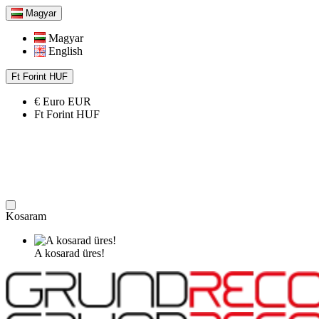
Magyar
Magyar
English
Ft
Forint
HUF
€
Euro
EUR
Ft
Forint
HUF
Kosaram
A kosarad üres!