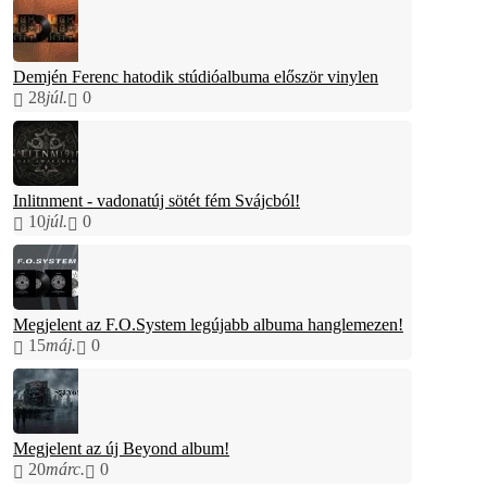
Demjén Ferenc hatodik stúdióalbuma először vinylen
28
júl.
0
Inlitnment - vadonatúj sötét fém Svájcból!
10
júl.
0
Megjelent az F.O.System legújabb albuma hanglemezen!
15
máj.
0
Megjelent az új Beyond album!
20
márc.
0