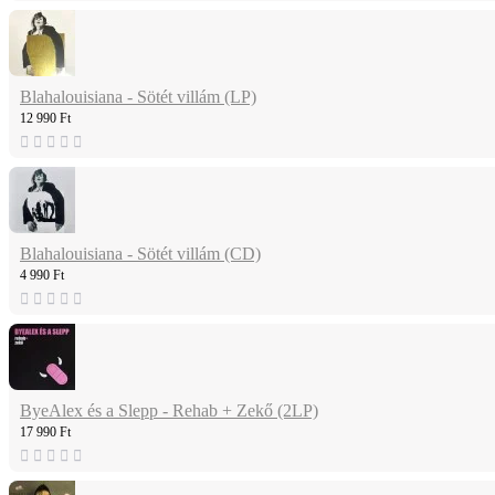
Blahalouisiana - Sötét villám (LP)
12 990 Ft
Blahalouisiana - Sötét villám (CD)
4 990 Ft
ByeAlex és a Slepp - Rehab + Zekő (2LP)
17 990 Ft