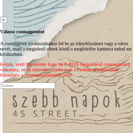
×
Válassz csomagpontot
A csomagpont kiválasztásához írd be az irányítószámot vagy a város
nevét, majd a megjelenő címek közül a megfelelőre kattintva tudod azt
kiválasztani.
Kérjük, vedd figyelembe hogy ha Z-BOX megjelölésű csomagpontot
választasz, ott az utánvétes fizetés csak a Packeta applikációban
lehetséges, a csomagautomatánál nem!