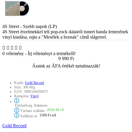
4S Street - Szebb napok (LP)
4S Street érzelmekkel teli pop-rock dalairól ismert banda lemezének
vinyl kiadása, rajta a "Mesélek a bornak" című slágerrel.
0 vélemény
-
Írj véleményt a termékről!
9 990 Ft
Áraink az ÁFA értékét tartalmazzák!
Kiadó:
Gold Record
Súly:
300.00g
EAN:
5999544658875
Kategória:
Vinyl
ⓘ
Elérhetőség:
Raktáron
ⓘ
2026.08.10.
Várható szállítás:
ⓘ
1190 Ft-tól
Szállítási ár:
Gold Record