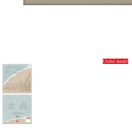
Utolsó darab!