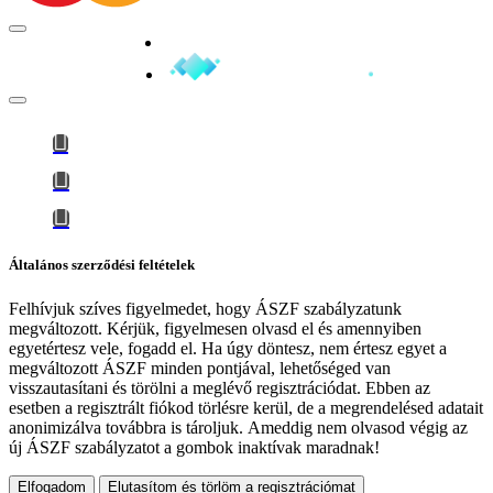
Minden jog fenntartva © 2026
Általános szerződési feltételek
Felhívjuk szíves figyelmedet, hogy
ÁSZF szabályzatunk
megváltozott
. Kérjük, figyelmesen olvasd el és amennyiben
egyetértesz vele, fogadd el. Ha úgy döntesz, nem értesz egyet a
megváltozott ÁSZF minden pontjával, lehetőséged van
visszautasítani és törölni a meglévő regisztrációdat. Ebben az
esetben a regisztrált fiókod törlésre kerül, de a megrendelésed adatait
anonimizálva továbbra is tároljuk.
Ameddig nem olvasod végig az
új ÁSZF szabályzatot a gombok inaktívak maradnak!
Elfogadom
Elutasítom és törlöm a regisztrációmat