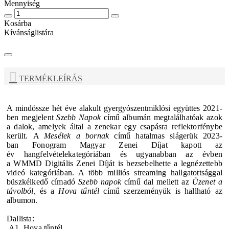
Mennyiség
Kosárba
Kívánságlistára
TERMÉKLEÍRÁS
A mindössze hét éve alakult gyergyószentmiklósi együttes
2021-
ben megjelent
Szebb Napok
című albumán
megtalálhatóak azok
a dalok, amelyek által a zenekar
egy csapásra reflektorfénybe
került.
A
Mesélek a bornak
című hatalmas slágerük 2023-
ban
Fonogram Magyar Zenei Díjat kapott az
év
hangfelvételekategóriában és ugyanabban az évben
a
WMMD Digitális Zenei Díját is bezsebelhette a
legnézettebb
videó kategóriában. A több milliós
streaming hallgatottsággal
büszkélkedő címadó
Szebb
napok
című dal mellett az
Üzenet a
távolból,
és a
Hova
tűntél
című szerzeményük is hallható az
albumon.
Dallista:
A1. Hova tűntél