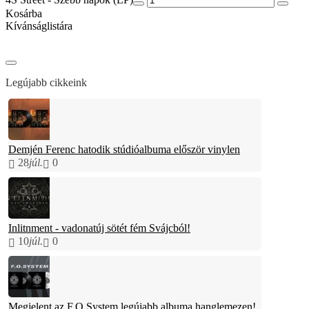
Kosárba
Kívánságlistára
Legújabb cikkeink
Demjén Ferenc hatodik stúdióalbuma először vinylen
28
júl.
0
Inlitnment - vadonatúj sötét fém Svájcból!
10
júl.
0
Megjelent az F.O.System legújabb albuma hanglemezen!