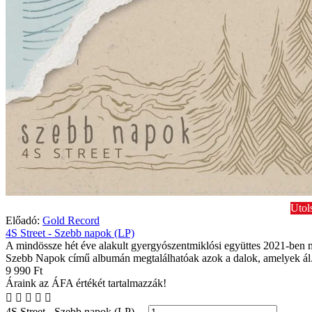
Utol
Előadó:
Gold Record
4S Street - Szebb napok (LP)
A mindössze hét éve alakult gyergyószentmiklósi együttes 2021-ben 
Szebb Napok című albumán megtalálhatóak azok a dalok, amelyek ál.
9 990 Ft
Áraink az ÁFA értékét tartalmazzák!
4S Street - Szebb napok (LP)