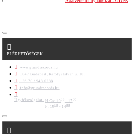
Elolvastam és megértettem az
Adatvédelmi nyilatkozat - GDPR
szabályzatban leírtakat. Tudomásul veszem, hogy a
regisztrációkor megadott adataim egy részét anonimizált
formában a cég marketing célokra felhasználja.
ELÉRHETŐSÉGEK
www.grundrecords.hu
1047 Budapest, Károlyi István u. 10.
+36-70 / 948-0288
info@grundrecords.hu
Ügyfélszolgálat:
00
00
H-Cs: 10
- 17
00
00
P: 10
- 14