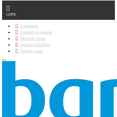
GDPR
Eszköztár
Személyes adatok
Mentett címek
Jelentés lekérése
Felejtés joga