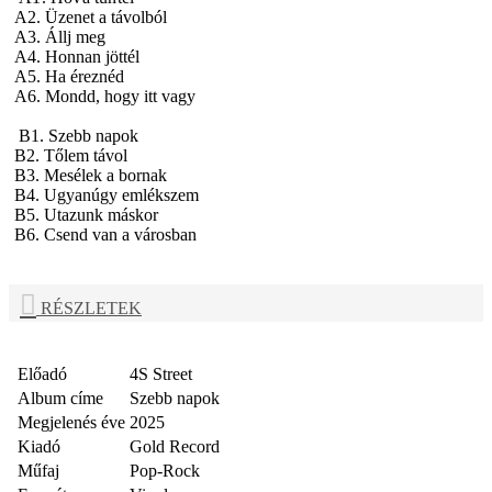
A2. Üzenet a távolból
A3. Állj meg
A4. Honnan jöttél
A5. Ha éreznéd
A6. Mondd, hogy itt vagy
B1. Szebb napok
B2. Tőlem távol
B3. Mesélek a bornak
B4. Ugyanúgy emlékszem
B5. Utazunk máskor
B6. Csend van a városban
RÉSZLETEK
Előadó
4S Street
Album címe
Szebb napok
Megjelenés éve
2025
Kiadó
Gold Record
Műfaj
Pop-Rock