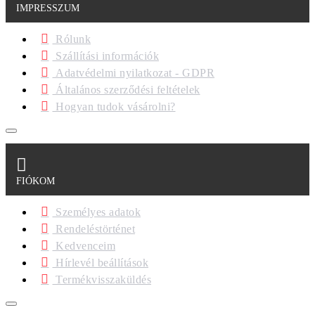
IMPRESSZUM
Rólunk
Szállítási információk
Adatvédelmi nyilatkozat - GDPR
Általános szerződési feltételek
Hogyan tudok vásárolni?
FIÓKOM
Személyes adatok
Rendeléstörténet
Kedvenceim
Hírlevél beállítások
Termékvisszaküldés