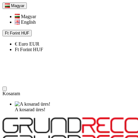
Magyar
Magyar
English
Ft
Forint
HUF
€
Euro
EUR
Ft
Forint
HUF
Kosaram
A kosarad üres!