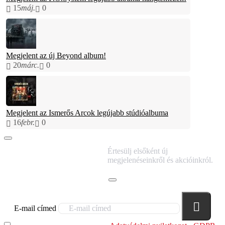
15
máj.
0
Megjelent az új Beyond album!
20
márc.
0
Megjelent az Ismerős Arcok legújabb stúdióalbuma
16
febr.
0
IRATKOZZ FEL
Értesülj elsőként új
HÍRLEVELÜNKRE!
megjelenéseinkről és akcióinkról.
E-mail címed