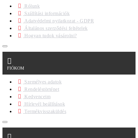
Rólunk
Szállítási információk
Adatvédelmi nyilatkozat - GDPR
Általános szerződési feltételek
Hogyan tudok vásárolni?
FIÓKOM
Személyes adatok
Rendeléstörténet
Kedvenceim
Hírlevél beállítások
Termékvisszaküldés