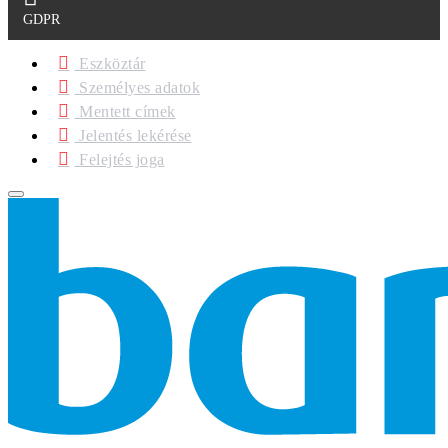
GDPR
Eszköztár
Személyes adatok
Mentett címek
Jelentés lekérése
Felejtés joga