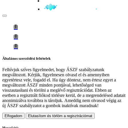
Minden jog fenntartva © 2026
Általános szerződési feltételek
Felhívjuk szíves figyelmedet, hogy
ÁSZF szabályzatunk
megváltozott
. Kérjük, figyelmesen olvasd el és amennyiben
egyetértesz vele, fogadd el. Ha úgy döntesz, nem értesz egyet a
megváltozott ÁSZF minden pontjával, lehetőséged van
visszautasítani és törölni a meglévő regisztrációdat. Ebben az
esetben a regisztrált fiókod törlésre kerül, de a megrendelésed adatait
anonimizálva továbbra is tároljuk.
Ameddig nem olvasod végig az
új ÁSZF szabályzatot a gombok inaktívak maradnak!
Elfogadom
Elutasítom és törlöm a regisztrációmat
Megerősítés