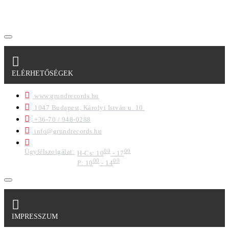
regisztrációkor megadott adataim egy részét anonimizált
formában a cég marketing célokra felhasználja.
ELÉRHETŐSÉGEK
www.grundrecords.hu
1047 Budapest, Károlyi István u. 10.
+36-70 / 948-0288
info@grundrecords.hu
Ügyfélszolgálat:
00
00
H-Cs: 10
- 17
00
00
P: 10
- 14
IMPRESSZUM